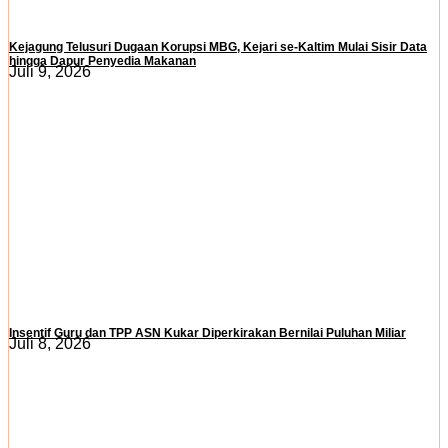
Kejagung Telusuri Dugaan Korupsi MBG, Kejari se-Kaltim Mulai Sisir Data
hingga Dapur Penyedia Makanan
Juli 9, 2026
Insentif Guru dan TPP ASN Kukar Diperkirakan Bernilai Puluhan Miliar
Juli 8, 2026