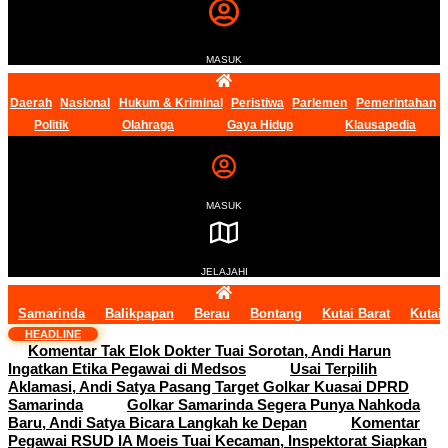
MASUK
Daerah
Nasional
Hukum & Kriminal
Peristiwa
Parlemen
Pemerintahan
Politik
Olahraga
Gaya Hidup
Klausapedia
MASUK
JELAJAHI
Samarinda
Balikpapan
Berau
Bontang
Kutai Barat
Kutai
HEADLINE
Komentar Tak Elok Dokter Tuai Sorotan, Andi Harun
Ingatkan Etika Pegawai di Medsos
Usai Terpilih
Aklamasi, Andi Satya Pasang Target Golkar Kuasai DPRD
Samarinda
Golkar Samarinda Segera Punya Nahkoda
Baru, Andi Satya Bicara Langkah ke Depan
Komentar
Pegawai RSUD IA Moeis Tuai Kecaman, Inspektorat Siapkan