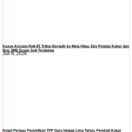
Kasus Korupsi Rp6,85 Triliun Bergulir ke Meja Hijau, Eks Pejabat Kukar dan
Bos JMB Group Jadi Terdakwa
Juli 8, 2026
Kejati Perluas Penyidikan TPP Guru hingga Lima Tahun, Pemkab Kukar