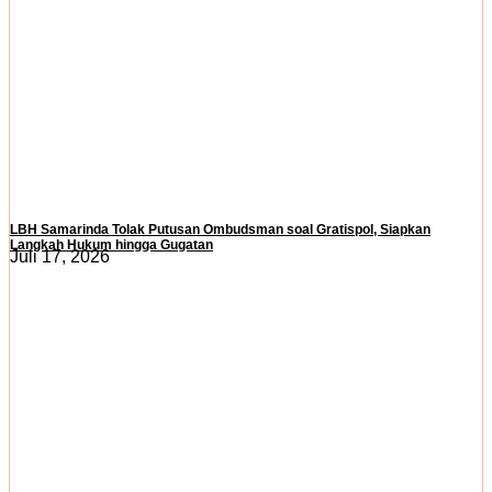
LBH Samarinda Tolak Putusan Ombudsman soal Gratispol, Siapkan
Langkah Hukum hingga Gugatan
Juli 17, 2026