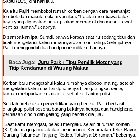
Sabtu (18/5) dini hari lalu.
Kala itu Pajiri membobol rumah korban dengan cara memanjat
tembok dan masuk melalui ventilasi. “Pelaku membawa balok
kayu yang digunakan untuk pijakan memanjat dan masuk lewat
ventilasi rumah,” ucapnya.
Disampaikan Iptu Suradi, bahwa korban saat itu sedang tidur dan
tidak mengetahui kalau rumahnya disatroni maling. Selanjutnya
Pajiri menggondol dua handphone milik korbannya.
Baca Juga:
Juru Parkir Tipu Pemilik Motor yang
Titip Kendaraan di Warung Makan
Korban baru mengetahui kalau rumahnya dibobol maling, setelah
mengetahui kalau dua handphonenya hilang. Singkat cerita,
korban melaporkan kejadian tersebut ke kantor polisi.
Setelah melakukan penyelidikan yang berliku, Pajiri berhasil
ditangkap polisi beserta barang buktinya berupa dua handphone,
perhiasan cincin dan gelang yang hendak dia jual.
“Saat kami interogasi, pelaku mengaku selain di rumah korban
(KU) itu, dia juga melakukan pencurian di Kecamatan Teluk Bayur,
Gunung Tabur dan Tanjung Redeb. Totalnya 16 rumah,” bebernya.