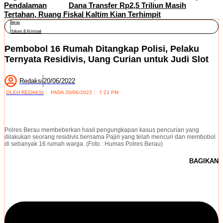
Pendalaman
Dana Transfer Rp2,5 Triliun Masih
Tertahan, Ruang Fiskal Kaltim Kian Terhimpit
Berau
|
Hukum & Kriminal
Pembobol 16 Rumah Ditangkap Polisi, Pelaku
Ternyata Residivis, Uang Curian untuk Judi Slot
Redaksi
20/06/2022
OLEH
REDAKSI
PADA
20/06/2022
7:21 PM
Polres Berau membeberkan hasil pengungkapan kasus pencurian yang
dilakukan seorang residivis bernama Pajiri yang telah mencuri dan membobol
di sebanyak 16 rumah warga. (Foto : Humas Polres Berau)
BAGIKAN