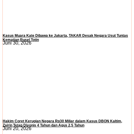
Kasus Muara Kate Dibawa ke Jakarta, TAKAR Desak Negara Usut Tuntas
Kematian Rusel Totin
Juni 30, 2026
Hakim Coret Kerugian Negara Rp30 Miliar dalam Kasus DBON Kaltim,
Zairin Tetap Divonis 4 Tahun dan Agus 2,5 Tahun
Juni 20, 2026