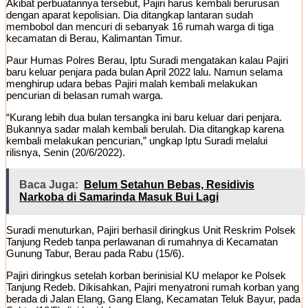
Akibat perbuatannya tersebut, Pajiri harus kembali berurusan
dengan aparat kepolisian. Dia ditangkap lantaran sudah
membobol dan mencuri di sebanyak 16 rumah warga di tiga
kecamatan di Berau, Kalimantan Timur.
Paur Humas Polres Berau, Iptu Suradi mengatakan kalau Pajiri
baru keluar penjara pada bulan April 2022 lalu. Namun selama
menghirup udara bebas Pajiri malah kembali melakukan
pencurian di belasan rumah warga.
“Kurang lebih dua bulan tersangka ini baru keluar dari penjara.
Bukannya sadar malah kembali berulah. Dia ditangkap karena
kembali melakukan pencurian,” ungkap Iptu Suradi melalui
rilisnya, Senin (20/6/2022).
Baca Juga:
Belum Setahun Bebas, Residivis
Narkoba di Samarinda Masuk Bui Lagi
Suradi menuturkan, Pajiri berhasil diringkus Unit Reskrim Polsek
Tanjung Redeb tanpa perlawanan di rumahnya di Kecamatan
Gunung Tabur, Berau pada Rabu (15/6).
Pajiri diringkus setelah korban berinisial KU melapor ke Polsek
Tanjung Redeb. Dikisahkan, Pajiri menyatroni rumah korban yang
berada di Jalan Elang, Gang Elang, Kecamatan Teluk Bayur, pada