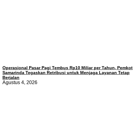
Operasional Pasar Pagi Tembus Rp10 Miliar per Tahun, Pemkot
Samarinda Tegaskan Retribusi untuk Menjaga Layanan Tetap
Berjalan
Agustus 4, 2026