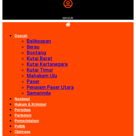
MASUK
Daerah
Balikpapan
Berau
Bontang
Kutai Barat
Kutai Kartanegara
Kutai Timur
Mahakam Ulu
Paser
Penajam Paser Utara
Samarinda
Nasional
Hukum & Kriminal
Peristiwa
Parlemen
Pemerintahan
Politik
Olahraga