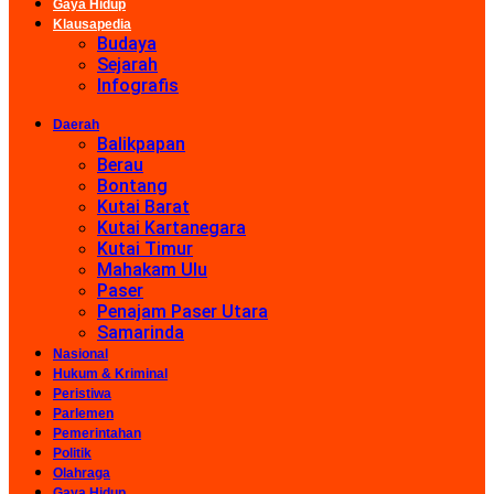
Gaya Hidup
Klausapedia
Budaya
Sejarah
Infografis
Daerah
Balikpapan
Berau
Bontang
Kutai Barat
Kutai Kartanegara
Kutai Timur
Mahakam Ulu
Paser
Penajam Paser Utara
Samarinda
Nasional
Hukum & Kriminal
Peristiwa
Parlemen
Pemerintahan
Politik
Olahraga
Gaya Hidup