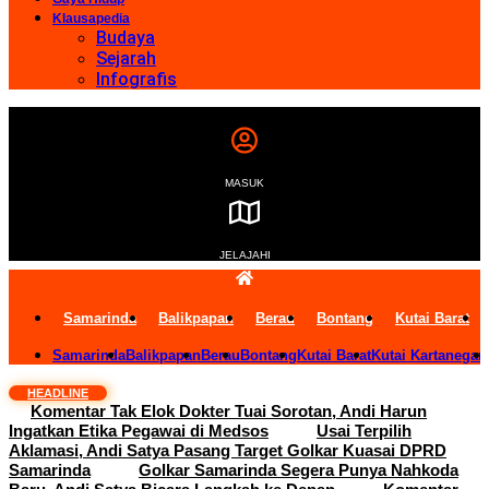
Klausapedia
Budaya
Sejarah
Infografis
MASUK
JELAJAHI
Samarinda
Balikpapan
Berau
Bontang
Kutai Barat
Samarinda
Balikpapan
Berau
Bontang
Kutai Barat
Kutai Kartanegar
HEADLINE
Komentar Tak Elok Dokter Tuai Sorotan, Andi Harun
Ingatkan Etika Pegawai di Medsos
Usai Terpilih
Aklamasi, Andi Satya Pasang Target Golkar Kuasai DPRD
Samarinda
Golkar Samarinda Segera Punya Nahkoda