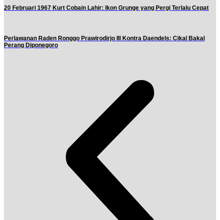
20 Februari 1967 Kurt Cobain Lahir: Ikon Grunge yang Pergi Terlalu Cepat
Perlawanan Raden Ronggo Prawirodirjo III Kontra Daendels: Cikal Bakal
Perang Diponegoro