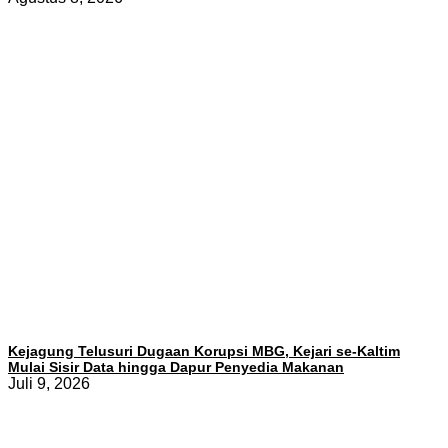
Kejagung Telusuri Dugaan Korupsi MBG, Kejari se-Kaltim
Mulai Sisir Data hingga Dapur Penyedia Makanan
Juli 9, 2026