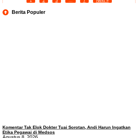
1
2
3
…
7
Next »
Berita Populer
Komentar Tak Elok Dokter Tuai Sorotan, Andi Harun Ingatkan
Etika Pegawai di Medsos
Agustus 8, 2026