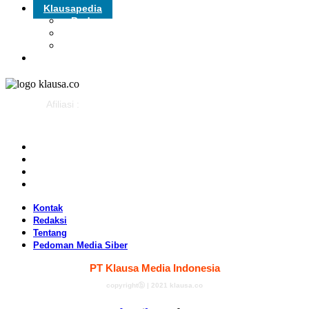
Klausapedia
Budaya
Sejarah
Infografis
Advertorial
Afiliasi :
Kontak
Redaksi
Tentang
Pedoman Media Siber
Kontak
Redaksi
Tentang
Pedoman Media Siber
PT Klausa Media Indonesia
copyrightⓑ | 2021 klausa.co