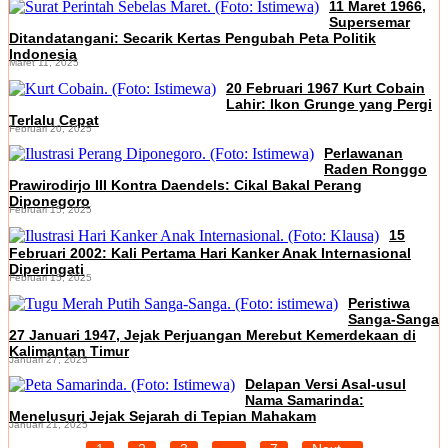
11 Maret 1966,
Supersemar
Ditandatangani: Secarik Kertas Pengubah Peta Politik
Indonesia
Maret 11, 2025
20 Februari 1967 Kurt Cobain
Lahir: Ikon Grunge yang Pergi
Terlalu Cepat
Februari 20, 2025
Perlawanan
Raden Ronggo
Prawirodirjo III Kontra Daendels: Cikal Bakal Perang
Diponegoro
Februari 15, 2025
15
Februari 2002: Kali Pertama Hari Kanker Anak Internasional
Diperingati
Februari 15, 2025
Peristiwa
Sanga-Sanga
27 Januari 1947, Jejak Perjuangan Merebut Kemerdekaan di
Kalimantan Timur
Januari 27, 2025
Delapan Versi Asal-usul
Nama Samarinda:
Menelusuri Jejak Sejarah di Tepian Mahakam
Januari 21, 2025