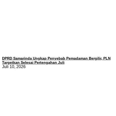
DPRD Samarinda Ungkap Penyebab Pemadaman Bergilir, PLN
Targetkan Selesai Pertengahan Juli
Juli 10, 2026