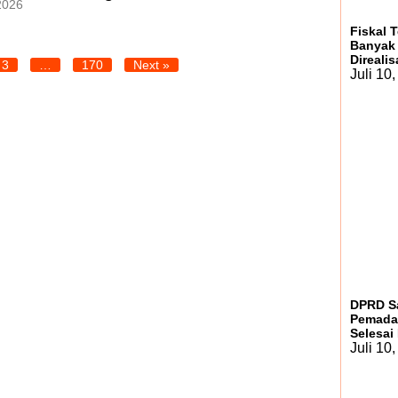
 2026
Fiskal 
Banyak 
Direali
3
…
170
Next »
Juli 10
DPRD S
Pemadam
Selesai
Juli 10