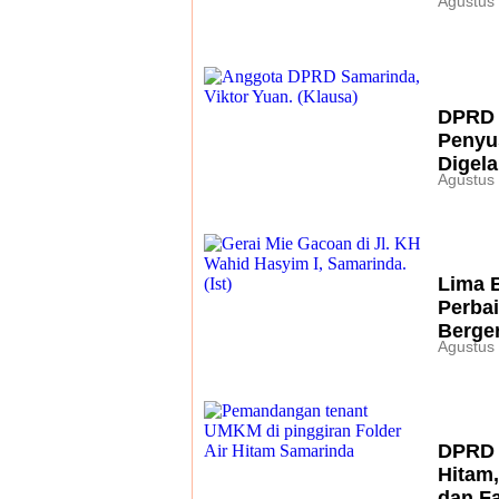
Agustus 
DPRD 
Penyus
Digela
Agustus 
Lima B
Perba
Berge
Agustus 
DPRD 
Hitam
dan Fa