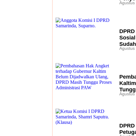
Agustus 
DPRD 
Sosia
Sudah
Agustus 
Pemba
Kalti
Tungg
Agustus 
DPRD 
Petug