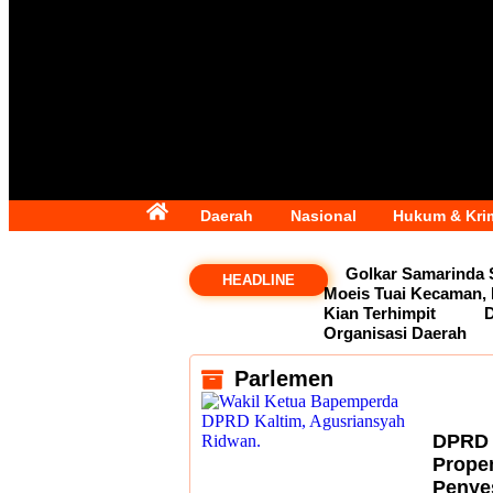
Daerah
Nasional
Hukum & Kri
Golkar Samarinda 
HEADLINE
Moeis Tuai Kecaman, 
Kian Terhimpit
Organisasi Daerah
Parlemen
DPRD 
Prope
Penye