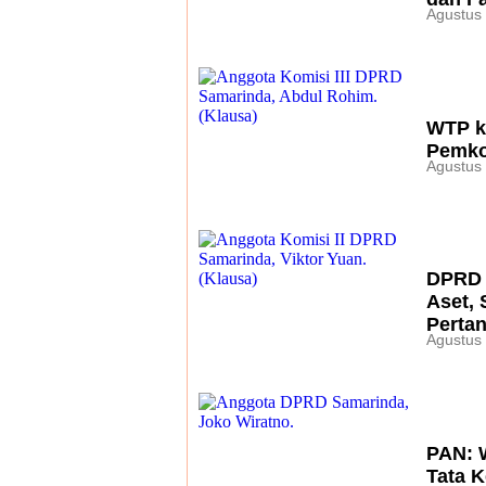
Agustus 
WTP ke
Pemko
Agustus 
DPRD 
Aset, 
Perta
Agustus 
PAN: W
Tata 