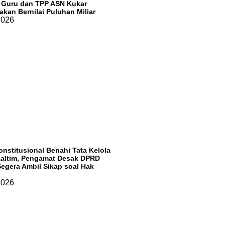
f Guru dan TPP ASN Kukar
rakan Bernilai Puluhan Miliar
 2026
onstitusional Benahi Tata Kelola
Kaltim, Pengamat Desak DPRD
Segera Ambil Sikap soal Hak
 2026