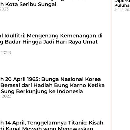
Diperki
ah Kota Seribu Sungai
Puluhan
 2023
Juli 8, 2
l Idulfitri: Mengenang Kemenangan di
g Badar Hingga Jadi Hari Raya Umat
, 2023
ah 20 April 1965: Bunga Nasional Korea
 Berasal dari Hadiah Bung Karno Ketika
l Sung Berkunjung ke Indonesia
, 2023
h 14 April, Tenggelamnya Titanic: Kisah
di Kapal Mewah yang Menewaskan