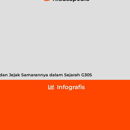
a dan Jejak Samarannya dalam Sejarah G30S
Infografis