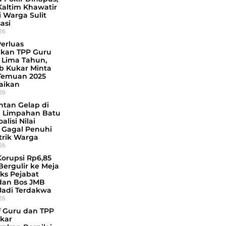
altim Khawatir
i Warga Sulit
sasi
026
Perluas
ikan TPP Guru
 Lima Tahun,
 Kukar Minta
Temuan 2025
saikan
026
ntan Gelap di
 Limpahan Batu
alisi Nilai
 Gagal Penuhi
trik Warga
026
Korupsi Rp6,85
 Bergulir ke Meja
Eks Pejabat
dan Bos JMB
Jadi Terdakwa
026
f Guru dan TPP
kar