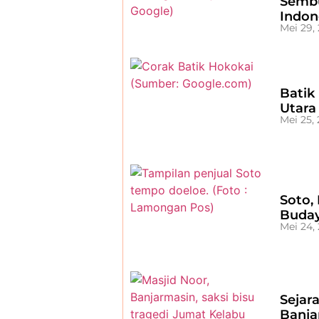
Sembu
Indon
Mei 29,
Batik
Utara
Mei 25,
Soto,
Buday
Mei 24,
Sejar
Banja