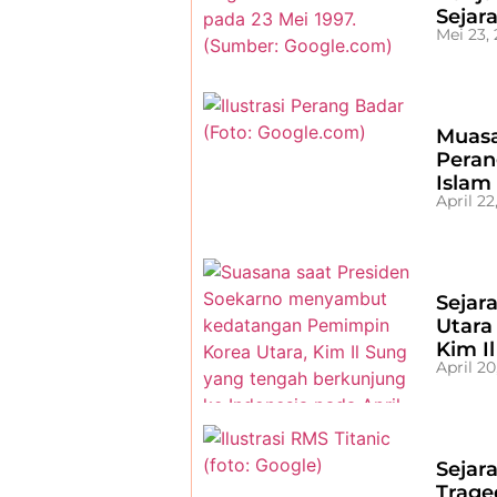
Sejar
Mei 23,
Muasa
Peran
Islam
April 22
Sejar
Utara
Kim I
April 20
Sejara
Trage