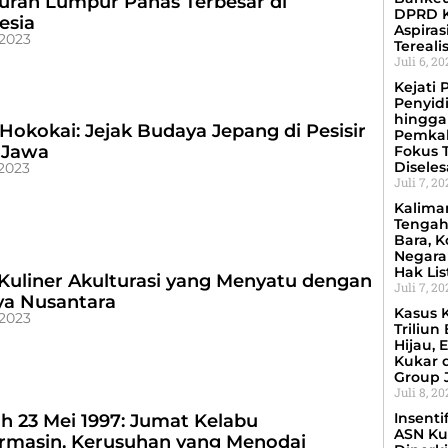
ran Lumpur Panas Terbesar di
DPRD K
esia
Aspiras
 2023
Tereali
Juli 6, 2
Kejati 
Penyid
hingga
 Hokokai: Jejak Budaya Jepang di Pesisir
Pemkab
 Jawa
Fokus 
Disele
 2023
Juli 7, 2
Kalima
Tengah
Bara, Ko
Negara
Hak Lis
 Kuliner Akulturasi yang Menyatu dengan
Juli 7, 2
a Nusantara
Kasus 
 2023
Triliun
Hijau, 
Kukar 
Group 
Juli 8, 2
Insenti
ah 23 Mei 1997: Jumat Kelabu
ASN Ku
rmasin, Kerusuhan yang Menodai