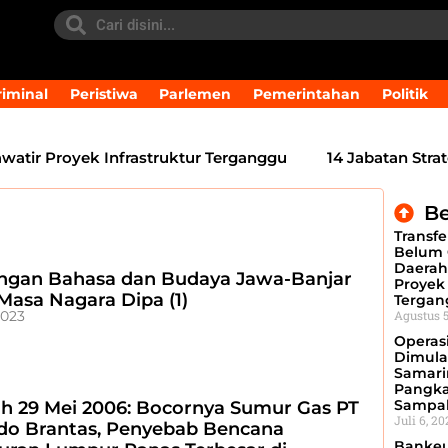
iminal
Peristiwa
Parlemen
Pemerintahan
Politik
ir Proyek Infrastruktur Terganggu
14 Jabatan Strateg
Be
Transfe
Belum 
Daerah
gan Bahasa dan Budaya Jawa-Banjar
Proyek 
Masa Nagara Dipa (1)
Tergan
2023
Agustus 5
Operasi
Dimula
Samari
Pangka
Sampah
ah 29 Mei 2006: Bocornya Sumur Gas PT
Juli 6, 2
do Brantas, Penyebab Bencana
Bankeu