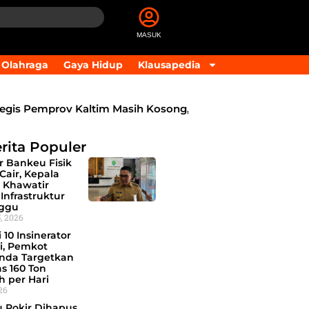
MASUK
Olahraga
Gaya Hidup
Klausapedia
is Pemprov Kaltim Masih Kosong, BKD Pastikan Dilakukan O
rita Populer
r Bankeu Fisik
Cair, Kepala
 Khawatir
Infrastruktur
ggu
, 2026
 10 Insinerator
i, Pemkot
nda Targetkan
s 160 Ton
 per Hari
026
 Pokir Dihapus,