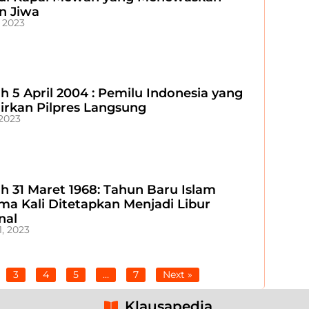
n Jiwa
, 2023
ah 5 April 2004 : Pemilu Indonesia yang
irkan Pilpres Langsung
 2023
ah 31 Maret 1968: Tahun Baru Islam
ma Kali Ditetapkan Menjadi Libur
nal
1, 2023
3
4
5
…
7
Next »
Klausapedia