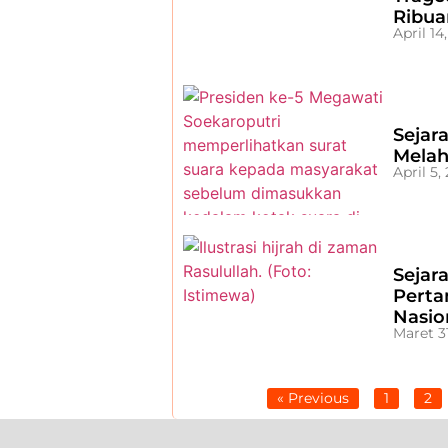
Ribua
April 14
Sejar
Melah
April 5,
Sejar
Perta
Nasio
Maret 3
« Previous
1
2