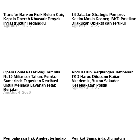
Transfer Bankeu Fisik Belum Cair,
14 Jabatan Strategis Pemprov
Kepala Daerah Khawatir Proyek
Kaltim Masih Kosong, BKD Pastikan
Infrastruktur Terganggu
Dilakukan Objektif dan Terukur
Agustus 5, 2026
Agustus 5, 2026
Operasional Pasar Pagi Tembus
Andi Harun: Perjuangan Tambahan
Rp10 Miliar per Tahun, Pemkot
TKD Harus Ditopang Kajian
Samarinda Tegaskan Retribusi
Akademik, Bukan Sekadar
untuk Menjaga Layanan Tetap
Kesepakatan Politik
Agustus 4, 2026
Berjalan
Agustus 4, 2026
Pembahasan Hak Angket terhadap
Pemkot Samarinda Ultimatum