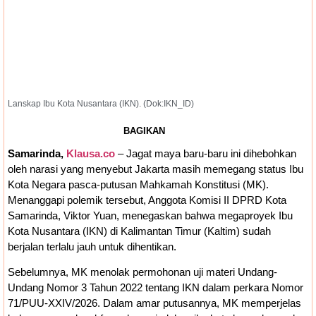
Kosong, BKD Pastikan Dilakukan Objektif dan
Terukur
Operasional Pasar Pagi Tembus
Rp10 Miliar per Tahun, Pemkot Samarinda
Tegaskan Retribusi untuk Menjaga Layanan
Lanskap Ibu Kota Nusantara (IKN). (Dok:IKN_ID)
Tetap Berjalan
BAGIKAN
Samarinda,
Klausa.co
– Jagat maya baru-baru ini dihebohkan
oleh narasi yang menyebut Jakarta masih memegang status Ibu
Kota Negara pasca-putusan Mahkamah Konstitusi (MK).
Menanggapi polemik tersebut, Anggota Komisi II DPRD Kota
Samarinda, Viktor Yuan, menegaskan bahwa megaproyek Ibu
Kota Nusantara (IKN) di Kalimantan Timur (Kaltim) sudah
berjalan terlalu jauh untuk dihentikan.
Sebelumnya, MK menolak permohonan uji materi Undang-
Undang Nomor 3 Tahun 2022 tentang IKN dalam perkara Nomor
71/PUU-XXIV/2026. Dalam amar putusannya, MK memperjelas