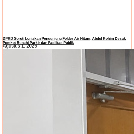
DPRD Soroti Lonjakan Pengunjung Folder Air Hitam, Abdul Rohim Desak
Pemkot Benahi Parkir dan Fasilitas Publik
Agustus 1, 2026