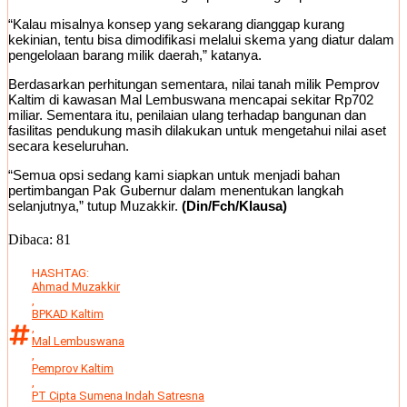
“Kalau misalnya konsep yang sekarang dianggap kurang
kekinian, tentu bisa dimodifikasi melalui skema yang diatur dalam
pengelolaan barang milik daerah,” katanya.
Berdasarkan perhitungan sementara, nilai tanah milik Pemprov
Kaltim di kawasan Mal Lembuswana mencapai sekitar Rp702
miliar. Sementara itu, penilaian ulang terhadap bangunan dan
fasilitas pendukung masih dilakukan untuk mengetahui nilai aset
secara keseluruhan.
“Semua opsi sedang kami siapkan untuk menjadi bahan
pertimbangan Pak Gubernur dalam menentukan langkah
selanjutnya,” tutup Muzakkir.
(Din/Fch/Klausa)
Dibaca:
81
HASHTAG:
Ahmad Muzakkir
,
BPKAD Kaltim
,
Mal Lembuswana
,
Pemprov Kaltim
,
PT Cipta Sumena Indah Satresna