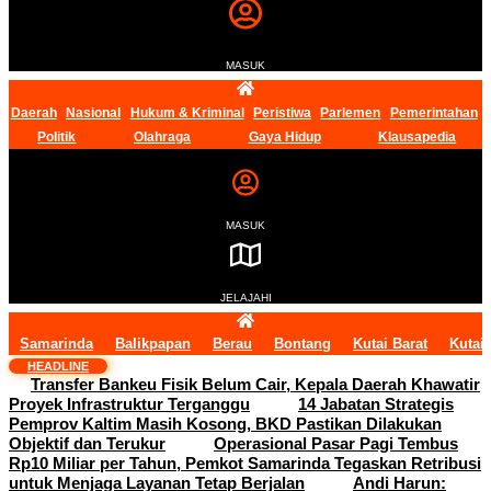
MASUK
Daerah
Nasional
Hukum & Kriminal
Peristiwa
Parlemen
Pemerintahan
Politik
Olahraga
Gaya Hidup
Klausapedia
MASUK
JELAJAHI
Samarinda
Balikpapan
Berau
Bontang
Kutai Barat
Kutai
HEADLINE
Transfer Bankeu Fisik Belum Cair, Kepala Daerah Khawatir
Proyek Infrastruktur Terganggu
14 Jabatan Strategis
Pemprov Kaltim Masih Kosong, BKD Pastikan Dilakukan
Objektif dan Terukur
Operasional Pasar Pagi Tembus
Rp10 Miliar per Tahun, Pemkot Samarinda Tegaskan Retribusi
untuk Menjaga Layanan Tetap Berjalan
Andi Harun: