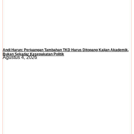
Andi Harun: Perjuangan Tambahan TKD Harus Ditopang Kajian Akademik,
Bukan Sekadar Kesepakatan Politik
Agustus 4, 2026