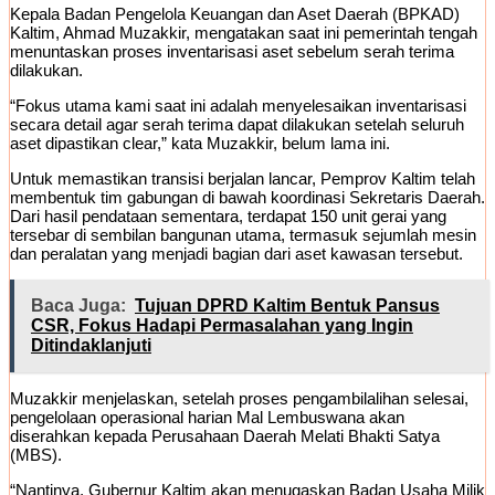
Kepala Badan Pengelola Keuangan dan Aset Daerah (BPKAD)
Kaltim, Ahmad Muzakkir, mengatakan saat ini pemerintah tengah
menuntaskan proses inventarisasi aset sebelum serah terima
dilakukan.
“Fokus utama kami saat ini adalah menyelesaikan inventarisasi
secara detail agar serah terima dapat dilakukan setelah seluruh
aset dipastikan clear,” kata Muzakkir, belum lama ini.
Untuk memastikan transisi berjalan lancar, Pemprov Kaltim telah
membentuk tim gabungan di bawah koordinasi Sekretaris Daerah.
Dari hasil pendataan sementara, terdapat 150 unit gerai yang
tersebar di sembilan bangunan utama, termasuk sejumlah mesin
dan peralatan yang menjadi bagian dari aset kawasan tersebut.
Baca Juga:
Tujuan DPRD Kaltim Bentuk Pansus
CSR, Fokus Hadapi Permasalahan yang Ingin
Ditindaklanjuti
Muzakkir menjelaskan, setelah proses pengambilalihan selesai,
pengelolaan operasional harian Mal Lembuswana akan
diserahkan kepada Perusahaan Daerah Melati Bhakti Satya
(MBS).
“Nantinya, Gubernur Kaltim akan menugaskan Badan Usaha Milik