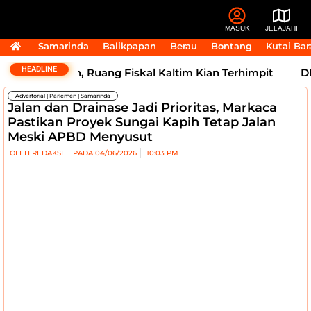
MASUK
JELAJAHI
Samarinda
Balikpapan
Berau
Bontang
Kutai Bar
HEADLINE
sih Tertahan, Ruang Fiskal Kaltim Kian Terhimpit
DPRD 
Advertorial
|
Parlemen
|
Samarinda
Jalan dan Drainase Jadi Prioritas, Markaca
Pastikan Proyek Sungai Kapih Tetap Jalan
Meski APBD Menyusut
OLEH
REDAKSI
PADA
04/06/2026
10:03 PM