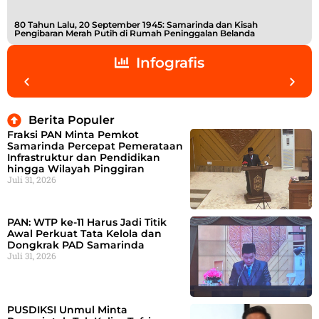
80 Tahun Lalu, 20 September 1945: Samarinda dan Kisah
Buk
Pengibaran Merah Putih di Rumah Peninggalan Belanda
Shi
Infografis
Berita Populer
Fraksi PAN Minta Pemkot
Samarinda Percepat Pemerataan
Infrastruktur dan Pendidikan
hingga Wilayah Pinggiran
Juli 31, 2026
PAN: WTP ke-11 Harus Jadi Titik
Awal Perkuat Tata Kelola dan
Dongkrak PAD Samarinda
Juli 31, 2026
PUSDIKSI Unmul Minta