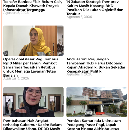
Transfer Bankeu Fisik Belum Cair,
14 Jabatan Strategis Pemprov
Kepala Daerah Khawatir Proyek
Kaltim Masih Kosong, BKD
Infrastruktur Terganggu
Pastikan Dilakukan Objektif dan
Agustus 5, 2026
Terukur
Agustus 5, 2026
Operasional Pasar Pagi Tembus
Andi Harun: Perjuangan
Rp10 Miliar per Tahun, Pemkot
Tambahan TKD Harus Ditopang
Samarinda Tegaskan Retribusi
Kajian Akademik, Bukan Sekadar
untuk Menjaga Layanan Tetap
Kesepakatan Politik
Agustus 4, 2026
Berjalan
Agustus 4, 2026
Pembahasan Hak Angket
Pemkot Samarinda Ultimatum
terhadap Gubernur Kaltim Belum
Pedagang Pasar Pagi, Lapak
Dijadwalkan Ulang, DPRD Masih
Kosong hingga Akhir Agustus