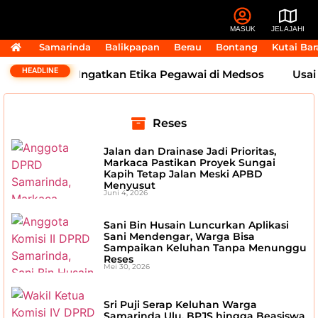
MASUK
JELAJAHI
Samarinda
Balikpapan
Berau
Bontang
Kutai Bar
HEADLINE
, Andi Harun Ingatkan Etika Pegawai di Medsos
Usai 
Reses
Jalan dan Drainase Jadi Prioritas,
Markaca Pastikan Proyek Sungai
Kapih Tetap Jalan Meski APBD
Menyusut
Juni 4, 2026
Sani Bin Husain Luncurkan Aplikasi
Sani Mendengar, Warga Bisa
Sampaikan Keluhan Tanpa Menunggu
Reses
Mei 30, 2026
Sri Puji Serap Keluhan Warga
Samarinda Ulu, BPJS hingga Beasiswa