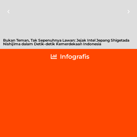
Bukan Teman, Tak Sepenuhnya Lawan: Jejak Intel Jepang Shigetada
A
Nishijima dalam Detik-detik Kemerdekaan Indonesia
T
Infografis