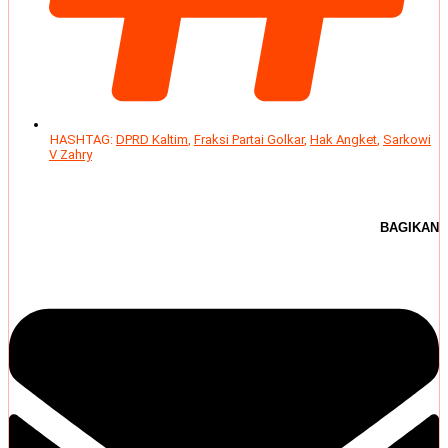
HASHTAG:
DPRD Kaltim
,
Fraksi Partai Golkar
,
Hak Angket
,
Sarkowi
V Zahry
BAGIKAN