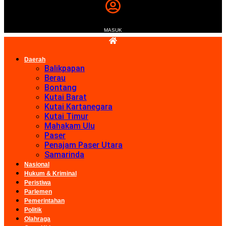
MASUK
Daerah
Balikpapan
Berau
Bontang
Kutai Barat
Kutai Kartanegara
Kutai Timur
Mahakam Ulu
Paser
Penajam Paser Utara
Samarinda
Nasional
Hukum & Kriminal
Peristiwa
Parlemen
Pemerintahan
Politik
Olahraga