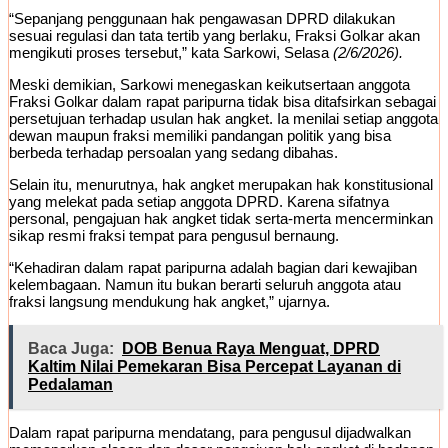
“Sepanjang penggunaan hak pengawasan DPRD dilakukan
sesuai regulasi dan tata tertib yang berlaku, Fraksi Golkar akan
mengikuti proses tersebut,” kata Sarkowi, Selasa
(2/6/2026).
Meski demikian, Sarkowi menegaskan keikutsertaan anggota
Fraksi Golkar dalam rapat paripurna tidak bisa ditafsirkan sebagai
persetujuan terhadap usulan hak angket. Ia menilai setiap anggota
dewan maupun fraksi memiliki pandangan politik yang bisa
berbeda terhadap persoalan yang sedang dibahas.
Selain itu, menurutnya, hak angket merupakan hak konstitusional
yang melekat pada setiap anggota DPRD. Karena sifatnya
personal, pengajuan hak angket tidak serta-merta mencerminkan
sikap resmi fraksi tempat para pengusul bernaung.
“Kehadiran dalam rapat paripurna adalah bagian dari kewajiban
kelembagaan. Namun itu bukan berarti seluruh anggota atau
fraksi langsung mendukung hak angket,” ujarnya.
Baca Juga:
DOB Benua Raya Menguat, DPRD
Kaltim Nilai Pemekaran Bisa Percepat Layanan di
Pedalaman
Dalam rapat paripurna mendatang, para pengusul dijadwalkan