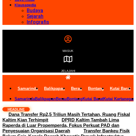
Klausapedia
Budaya
Sejarah
Infografis
MASUK
JELAJAHI
Samarinda
Balikpapan
Berau
Bontang
Kutai Barat
Samarinda
Balikpapan
Berau
Bontang
Kutai Barat
Kutai Kartanegar
HEADLINE
Dana Transfer Rp2,5 Triliun Masih Tertahan, Ruang Fiskal
Kaltim Kian Terhimpit
DPRD Kaltim Tambah Lima
Raperda di Luar Propemperda, Fokus Perkuat PAD dan
Penyesuaian Organisasi Daerah
Transfer Bankeu Fisik