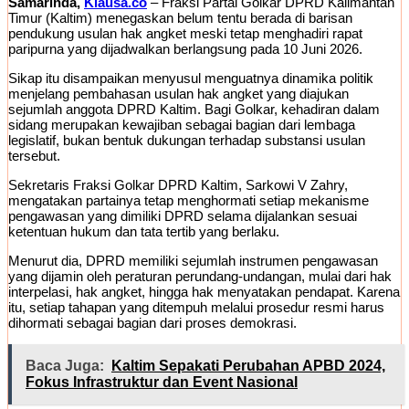
Samarinda,
Klausa.co
– Fraksi Partai Golkar DPRD Kalimantan
Timur (Kaltim) menegaskan belum tentu berada di barisan
pendukung usulan hak angket meski tetap menghadiri rapat
paripurna yang dijadwalkan berlangsung pada 10 Juni 2026.
Sikap itu disampaikan menyusul menguatnya dinamika politik
menjelang pembahasan usulan hak angket yang diajukan
sejumlah anggota DPRD Kaltim. Bagi Golkar, kehadiran dalam
sidang merupakan kewajiban sebagai bagian dari lembaga
legislatif, bukan bentuk dukungan terhadap substansi usulan
tersebut.
Sekretaris Fraksi Golkar DPRD Kaltim, Sarkowi V Zahry,
mengatakan partainya tetap menghormati setiap mekanisme
pengawasan yang dimiliki DPRD selama dijalankan sesuai
ketentuan hukum dan tata tertib yang berlaku.
Menurut dia, DPRD memiliki sejumlah instrumen pengawasan
yang dijamin oleh peraturan perundang-undangan, mulai dari hak
interpelasi, hak angket, hingga hak menyatakan pendapat. Karena
itu, setiap tahapan yang ditempuh melalui prosedur resmi harus
dihormati sebagai bagian dari proses demokrasi.
Baca Juga:
Kaltim Sepakati Perubahan APBD 2024,
Fokus Infrastruktur dan Event Nasional