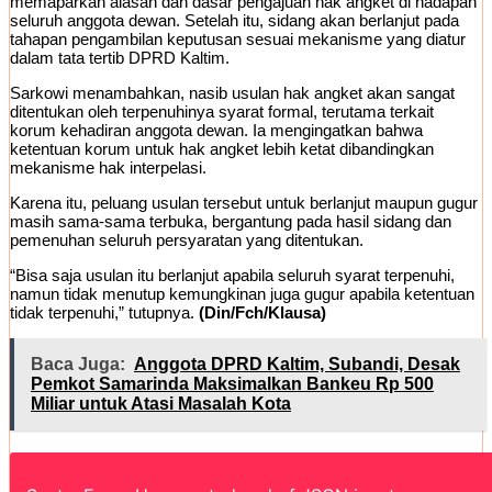
memaparkan alasan dan dasar pengajuan hak angket di hadapan
seluruh anggota dewan. Setelah itu, sidang akan berlanjut pada
tahapan pengambilan keputusan sesuai mekanisme yang diatur
dalam tata tertib DPRD Kaltim.
Sarkowi menambahkan, nasib usulan hak angket akan sangat
ditentukan oleh terpenuhinya syarat formal, terutama terkait
korum kehadiran anggota dewan. Ia mengingatkan bahwa
ketentuan korum untuk hak angket lebih ketat dibandingkan
mekanisme hak interpelasi.
Karena itu, peluang usulan tersebut untuk berlanjut maupun gugur
masih sama-sama terbuka, bergantung pada hasil sidang dan
pemenuhan seluruh persyaratan yang ditentukan.
“Bisa saja usulan itu berlanjut apabila seluruh syarat terpenuhi,
namun tidak menutup kemungkinan juga gugur apabila ketentuan
tidak terpenuhi,” tutupnya.
(Din/Fch/Klausa)
Baca Juga:
Anggota DPRD Kaltim, Subandi, Desak
Pemkot Samarinda Maksimalkan Bankeu Rp 500
Miliar untuk Atasi Masalah Kota