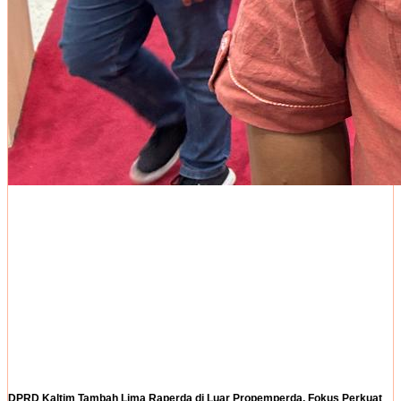
DPRD Kaltim Tambah Lima Raperda di Luar Propemperda, Fokus Perkuat