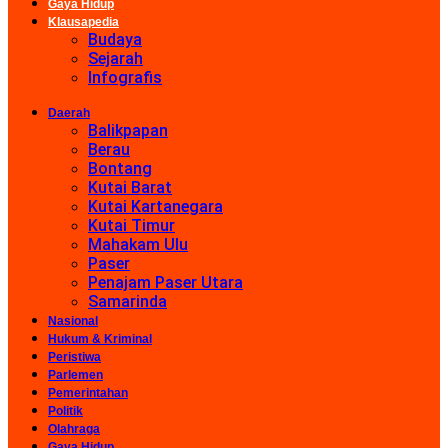
Gaya Hidup
Klausapedia
Budaya
Sejarah
Infografis
Daerah
Balikpapan
Berau
Bontang
Kutai Barat
Kutai Kartanegara
Kutai Timur
Mahakam Ulu
Paser
Penajam Paser Utara
Samarinda
Nasional
Hukum & Kriminal
Peristiwa
Parlemen
Pemerintahan
Politik
Olahraga
Gaya Hidup