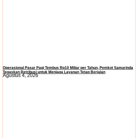
Operasional Pasar Pagi Tembus Rp10 Miliar per Tahun, Pemkot Samarinda
Tegaskan Retribusi untuk Menjaga Layanan Tetap Berjalan
Agustus 4, 2026