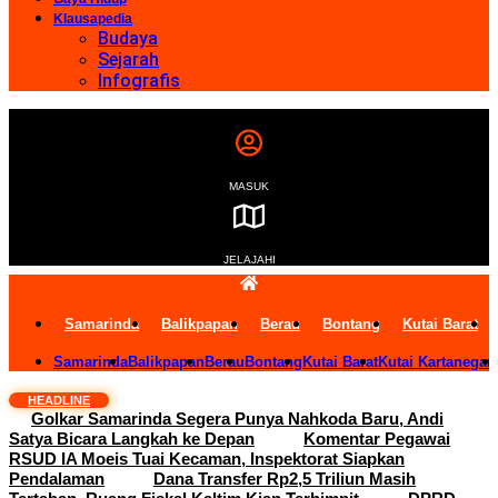
Klausapedia
Budaya
Sejarah
Infografis
MASUK
JELAJAHI
Samarinda
Balikpapan
Berau
Bontang
Kutai Barat
Samarinda
Balikpapan
Berau
Bontang
Kutai Barat
Kutai Kartanegar
HEADLINE
Golkar Samarinda Segera Punya Nahkoda Baru, Andi
Satya Bicara Langkah ke Depan
Komentar Pegawai
RSUD IA Moeis Tuai Kecaman, Inspektorat Siapkan
Pendalaman
Dana Transfer Rp2,5 Triliun Masih