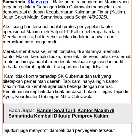
Samarinda,
Klausa.co
– Ratusan mitra pengemudi Maxim yang
tergabung dalam Gabungan Mitra Cakrawala menggelar aksi
demonstrasi di depan Kegubernuran Kalimantan Timur (Kaltim),
Jalan Gajah Mada, Samarinda, pada Senin
(4/8/2025).
Aksi siang hari tersebut adalah protes penyegelan kantor
operasional Maxim oleh Satpol PP Kaltim beberapa hari lalu.
Mereka menilai, hal tersebut adalah tindakan sepihak dan
merugikan para pengemudi.
Mereka membawa sejumlah tuntutan, di antaranya meminta
kantor Maxim kembali dibuka, menolak intervensi pihak eksternal.
Tuntutan lainnya adalah mendesak evaluasi regulasi dan audit
terhadap seluruh aplikator transportasi daring di Kaltim.
“Kami tidak kontra terhadap SK Gubernur dan tarif yang
ditetapkan pemerintah daerah. Tapi kami hanya ingin kantor
Maxim dibuka kembali agar bisa bekerja dengan normal.
Penutupan ini sepihak dan tidak berdasar hukum,” tegas Tajuddin
Ayuc, Koordinator Gabungan Mitra Cakrawala.
Baca Juga:
Bandel Soal Tarif, Kantor Maxim di
Samarinda Kembali Ditutup Pemprov Kaltim
Tajuddin juga menyoroti dampak dari penyegelan tersebut