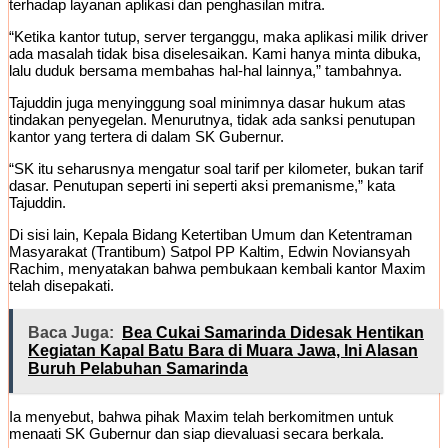
terhadap layanan aplikasi dan penghasilan mitra.
“Ketika kantor tutup, server terganggu, maka aplikasi milik driver
ada masalah tidak bisa diselesaikan. Kami hanya minta dibuka,
lalu duduk bersama membahas hal-hal lainnya,” tambahnya.
Tajuddin juga menyinggung soal minimnya dasar hukum atas
tindakan penyegelan. Menurutnya, tidak ada sanksi penutupan
kantor yang tertera di dalam SK Gubernur.
“SK itu seharusnya mengatur soal tarif per kilometer, bukan tarif
dasar. Penutupan seperti ini seperti aksi premanisme,” kata
Tajuddin.
Di sisi lain, Kepala Bidang Ketertiban Umum dan Ketentraman
Masyarakat (Trantibum) Satpol PP Kaltim, Edwin Noviansyah
Rachim, menyatakan bahwa pembukaan kembali kantor Maxim
telah disepakati.
Baca Juga:
Bea Cukai Samarinda Didesak Hentikan
Kegiatan Kapal Batu Bara di Muara Jawa, Ini Alasan
Buruh Pelabuhan Samarinda
Ia menyebut, bahwa pihak Maxim telah berkomitmen untuk
menaati SK Gubernur dan siap dievaluasi secara berkala.