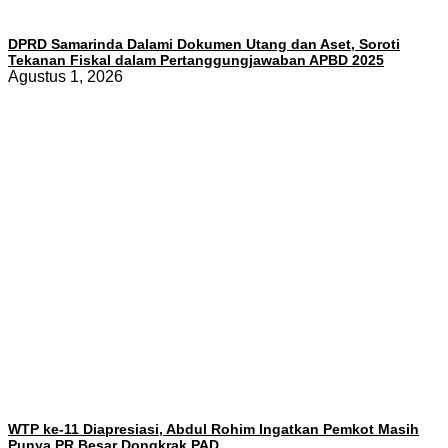
DPRD Samarinda Dalami Dokumen Utang dan Aset, Soroti
Tekanan Fiskal dalam Pertanggungjawaban APBD 2025
Agustus 1, 2026
WTP ke-11 Diapresiasi, Abdul Rohim Ingatkan Pemkot Masih
Punya PR Besar Dongkrak PAD