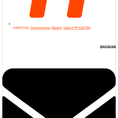
HASHTAG:
Demonstrasi
,
Maxim
,
Satpol PP KALTIM
BAGIKAN