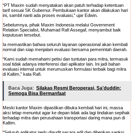
“PT Maxim sudah menyatakan akan patuh terhadap ketentuan
tarif sesuai SK Gubernur. Pembukaan kantor akan dilakukan hari
ini, sambil nanti ada proses evaluasi,” ujar Edwin.
Sebelumnya, pihak Maxim Indonesia melalui Government
Relation Specialist, Muhamad Rafi Assegaf, menyambut baik
keputusan tersebut.
Ia memastikan bahwa seluruh layanan operasional akan kembali
normal dan siap menjalani evaluasi bersama pemerintah daerah.
“Kami sudah memahami petisi dan tuntutan para mitra, termasuk
soal tidak adanya interferensi dari aplikator lain. Ini jadi bahan
evaluasi internal untuk merumuskan formulasi terbaik bagi mitra
di Kaltim,” kata Rafi.
Baca Juga:
Silakas Resmi Beroperasi, Sa'duddin:
Semoga Bisa Bermanfaat
Meski kantor Maxim dipastikan dibuka kembali hari ini, massa
aksi tetap menuntut agar ke depan tidak ada lagi tindakan sepihak
terhadap mitra dan perusahaan transportasi daring mana pun di
Kaltim.
“Seluruh aplikator perlu diaudit secara adil dan diberikan sanksi