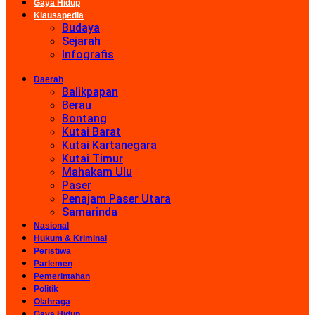
Gaya Hidup
Klausapedia
Budaya
Sejarah
Infografis
Daerah
Balikpapan
Berau
Bontang
Kutai Barat
Kutai Kartanegara
Kutai Timur
Mahakam Ulu
Paser
Penajam Paser Utara
Samarinda
Nasional
Hukum & Kriminal
Peristiwa
Parlemen
Pemerintahan
Politik
Olahraga
Gaya Hidup