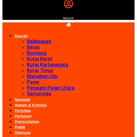
MASUK
Daerah
Balikpapan
Berau
Bontang
Kutai Barat
Kutai Kartanegara
Kutai Timur
Mahakam Ulu
Paser
Penajam Paser Utara
Samarinda
Nasional
Hukum & Kriminal
Peristiwa
Parlemen
Pemerintahan
Politik
Olahraga