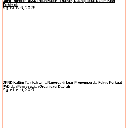
Dana Transfer Rp2,5 Triliun Masih Tertahan, Ruang Fiskal Kaltim Kian
Terhimpit
Agustus 6, 2026
DPRD Kaltim Tambah Lima Raperda di Luar Propemperda, Fokus Perkuat
PAD dan Penyesuaian Organisasi Daerah
Agustus 6, 2026