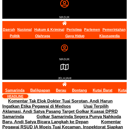
MASUK
Daerah
Nasional
Hukum & Kriminal
Peristiwa
Parlemen
Pemerintahan
Politik
Olahraga
Gaya Hidup
Klausapedia
MASUK
JELAJAHI
Samarinda
Balikpapan
Berau
Bontang
Kutai Barat
Kutai
HEADLINE
Komentar Tak Elok Dokter Tuai Sorotan, Andi Harun
Ingatkan Etika Pegawai di Medsos
Usai Terpilih
Aklamasi, Andi Satya Pasang Target Golkar Kuasai DPRD
Samarinda
Golkar Samarinda Segera Punya Nahkoda
Baru, Andi Satya Bicara Langkah ke Depan
Komentar
Pegawai RSUD IA Moeis Tuai Kecaman, Inspektorat Siapkan