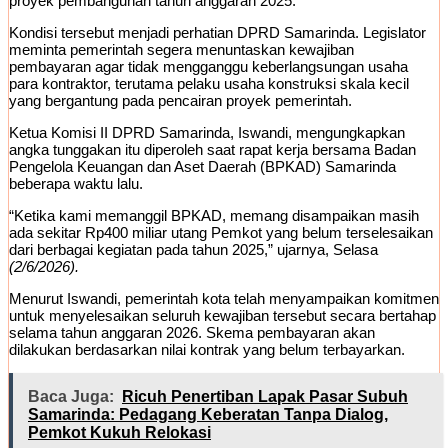
proyek pembangunan tahun anggaran 2025.
Kondisi tersebut menjadi perhatian DPRD Samarinda. Legislator
meminta pemerintah segera menuntaskan kewajiban
pembayaran agar tidak mengganggu keberlangsungan usaha
para kontraktor, terutama pelaku usaha konstruksi skala kecil
yang bergantung pada pencairan proyek pemerintah.
Ketua Komisi II DPRD Samarinda, Iswandi, mengungkapkan
angka tunggakan itu diperoleh saat rapat kerja bersama Badan
Pengelola Keuangan dan Aset Daerah (BPKAD) Samarinda
beberapa waktu lalu.
“Ketika kami memanggil BPKAD, memang disampaikan masih
ada sekitar Rp400 miliar utang Pemkot yang belum terselesaikan
dari berbagai kegiatan pada tahun 2025,” ujarnya, Selasa
(2/6/2026).
Menurut Iswandi, pemerintah kota telah menyampaikan komitmen
untuk menyelesaikan seluruh kewajiban tersebut secara bertahap
selama tahun anggaran 2026. Skema pembayaran akan
dilakukan berdasarkan nilai kontrak yang belum terbayarkan.
Baca Juga:
Ricuh Penertiban Lapak Pasar Subuh
Samarinda: Pedagang Keberatan Tanpa Dialog,
Pemkot Kukuh Relokasi