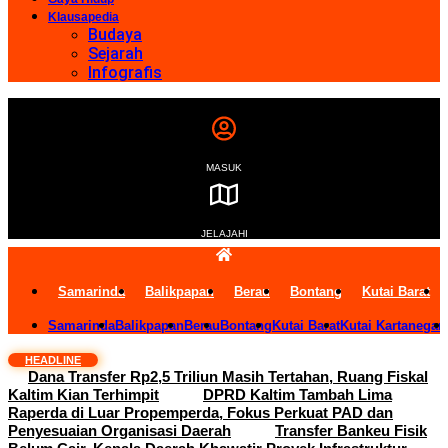
Klausapedia
Budaya
Sejarah
Infografis
MASUK
JELAJAHI
Samarinda
Balikpapan
Berau
Bontang
Kutai Barat
Samarinda
Balikpapan
Berau
Bontang
Kutai Barat
Kutai Kartanegar
HEADLINE
Dana Transfer Rp2,5 Triliun Masih Tertahan, Ruang Fiskal
Kaltim Kian Terhimpit
DPRD Kaltim Tambah Lima
Raperda di Luar Propemperda, Fokus Perkuat PAD dan
Penyesuaian Organisasi Daerah
Transfer Bankeu Fisik