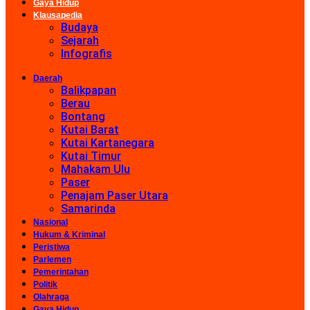
Gaya Hidup
Klausapedia
Budaya
Sejarah
Infografis
Daerah
Balikpapan
Berau
Bontang
Kutai Barat
Kutai Kartanegara
Kutai Timur
Mahakam Ulu
Paser
Penajam Paser Utara
Samarinda
Nasional
Hukum & Kriminal
Peristiwa
Parlemen
Pemerintahan
Politik
Olahraga
Gaya Hidup