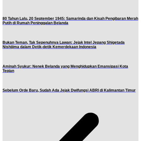
80 Tahun Lalu, 20 September 1945: Samarinda dan Kisah Pengibaran Merah
Putih di Rumah Peninggalan Belanda
Bukan Teman, Tak Sepenuhnya Lawan: Jejak Intel Jepang Shigetada
Nishijima dalam Detik-detik Kemerdekaan Indonesia
Aminah Syukur: Nenek Belanda yang Menghidupkan Emansipasi Kota
Tepian
Sebelum Orde Baru, Sudah Ada Jejak Dwifungsi ABRI di Kalimantan Timur