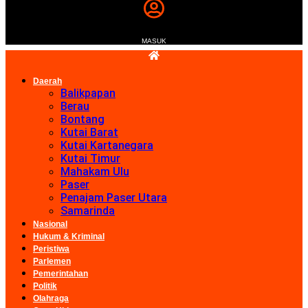
MASUK
Daerah
Balikpapan
Berau
Bontang
Kutai Barat
Kutai Kartanegara
Kutai Timur
Mahakam Ulu
Paser
Penajam Paser Utara
Samarinda
Nasional
Hukum & Kriminal
Peristiwa
Parlemen
Pemerintahan
Politik
Olahraga