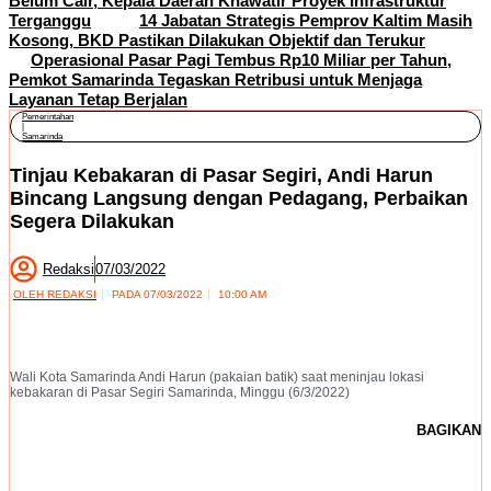
Belum Cair, Kepala Daerah Khawatir Proyek Infrastruktur
Terganggu
14 Jabatan Strategis Pemprov Kaltim Masih
Kosong, BKD Pastikan Dilakukan Objektif dan Terukur
Operasional Pasar Pagi Tembus Rp10 Miliar per Tahun,
Pemkot Samarinda Tegaskan Retribusi untuk Menjaga
Layanan Tetap Berjalan
Pemerintahan
|
Samarinda
Tinjau Kebakaran di Pasar Segiri, Andi Harun
Bincang Langsung dengan Pedagang, Perbaikan
Segera Dilakukan
Redaksi
07/03/2022
OLEH
REDAKSI
PADA
07/03/2022
10:00 AM
Wali Kota Samarinda Andi Harun (pakaian batik) saat meninjau lokasi
kebakaran di Pasar Segiri Samarinda, Minggu (6/3/2022)
BAGIKAN