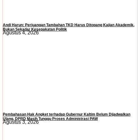
Andi Harun: Perjuangan Tambahan TKD Harus Ditopang Kajian Akademik,
Bukan Sekadar Kesepakatan Politik
Agustus 4, 2026
Pembahasan Hak Angket terhadap Gubernur Kaltim Belum Dijadwalkan
Ulang, DPRD Masih Tunggu Proses Administrasi PAW
Agustus 3, 2026