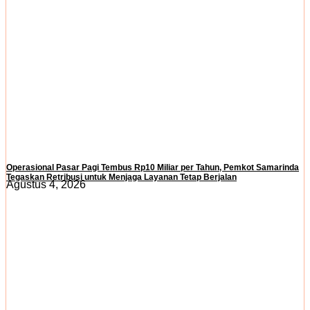
Operasional Pasar Pagi Tembus Rp10 Miliar per Tahun, Pemkot Samarinda
Tegaskan Retribusi untuk Menjaga Layanan Tetap Berjalan
Agustus 4, 2026