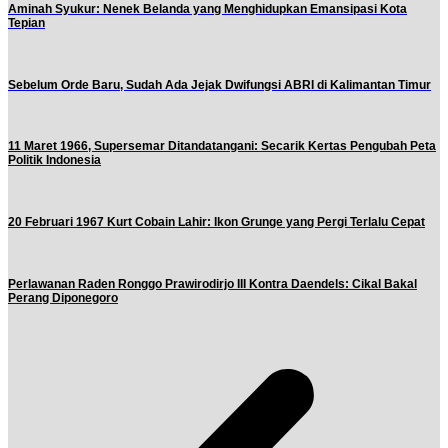
Aminah Syukur: Nenek Belanda yang Menghidupkan Emansipasi Kota
Tepian
Sebelum Orde Baru, Sudah Ada Jejak Dwifungsi ABRI di Kalimantan Timur
11 Maret 1966, Supersemar Ditandatangani: Secarik Kertas Pengubah Peta
Politik Indonesia
20 Februari 1967 Kurt Cobain Lahir: Ikon Grunge yang Pergi Terlalu Cepat
Perlawanan Raden Ronggo Prawirodirjo III Kontra Daendels: Cikal Bakal
Perang Diponegoro