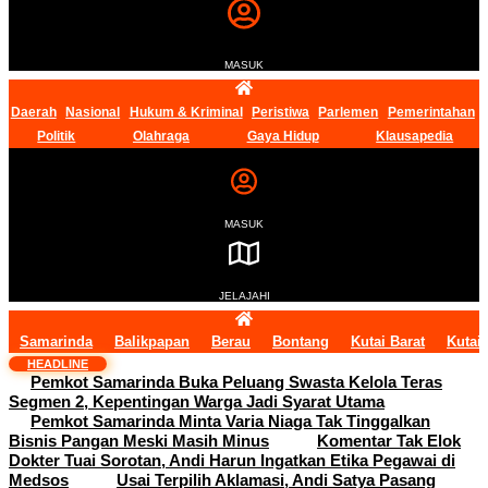
MASUK
Daerah
Nasional
Hukum & Kriminal
Peristiwa
Parlemen
Pemerintahan
Politik
Olahraga
Gaya Hidup
Klausapedia
MASUK
JELAJAHI
Samarinda
Balikpapan
Berau
Bontang
Kutai Barat
Kutai
HEADLINE
Pemkot Samarinda Buka Peluang Swasta Kelola Teras
Segmen 2, Kepentingan Warga Jadi Syarat Utama
Pemkot Samarinda Minta Varia Niaga Tak Tinggalkan
Bisnis Pangan Meski Masih Minus
Komentar Tak Elok
Dokter Tuai Sorotan, Andi Harun Ingatkan Etika Pegawai di
Medsos
Usai Terpilih Aklamasi, Andi Satya Pasang