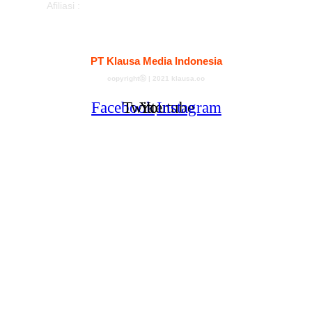
Afiliasi :
Kontak
Redaksi
Tentang
Pedoman Media Siber
PT Klausa Media Indonesia
copyrightⓑ | 2021 klausa.co
Facebook
Twitter
Youtube
Instagram