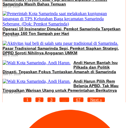
Samarinda Masih Bahas Temuan
Juli 16, 2026
Operasi 10 Insinerator Dimulai, Pemkot Samarinda Targetkan
Pangkas 160 Ton Sampah per Hari
Juli 6, 2026
Pasar Tradisional Samarinda Sepi, Pemkot Siapkan Strategi,
DPRD Soroti Nihilnya Anggaran UMKM
Juli 3, 2026
Andi Harun Bantah Isu
Pilkada dan Politik
Dinasti, Tegaskan Fokus Tuntaskan Amanah di Samarinda
Juni 27, 2026
Andi Harun Pilih Rem
Belanja APBD, Tak Mau
Tinggalkan Warisan Utang untuk Pemerintahan Berikutnya
Juni 26, 2026
1
2
3
…
67
Next »