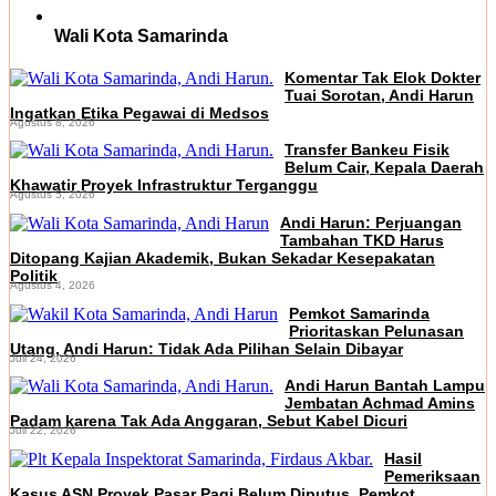
Wali Kota Samarinda
Komentar Tak Elok Dokter
Tuai Sorotan, Andi Harun
Ingatkan Etika Pegawai di Medsos
Agustus 8, 2026
Transfer Bankeu Fisik
Belum Cair, Kepala Daerah
Khawatir Proyek Infrastruktur Terganggu
Agustus 5, 2026
Andi Harun: Perjuangan
Tambahan TKD Harus
Ditopang Kajian Akademik, Bukan Sekadar Kesepakatan
Politik
Agustus 4, 2026
Pemkot Samarinda
Prioritaskan Pelunasan
Utang, Andi Harun: Tidak Ada Pilihan Selain Dibayar
Juli 24, 2026
Andi Harun Bantah Lampu
Jembatan Achmad Amins
Padam karena Tak Ada Anggaran, Sebut Kabel Dicuri
Juli 22, 2026
Hasil
Pemeriksaan
Kasus ASN Proyek Pasar Pagi Belum Diputus, Pemkot