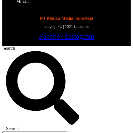
Afiliasi :
PT Klausa Media Indonesia
copyrightⓑ | 2021 klausa.co
Facebook
Twitter
Youtube
Instagram
Search
Search