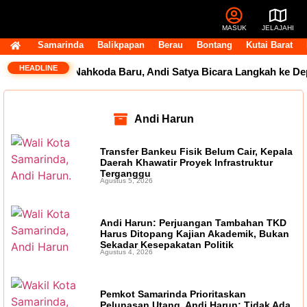
MASUK
JELAJAHI
Samarinda
Balikpapan
Berau
Bontang
Kutai Barat
HEADLINE
egera Punya Nahkoda Baru, Andi Satya Bicara Langkah ke Dep
Andi Harun
Transfer Bankeu Fisik Belum Cair, Kepala
Daerah Khawatir Proyek Infrastruktur
Terganggu
Agustus 5, 2026
Andi Harun: Perjuangan Tambahan TKD
Harus Ditopang Kajian Akademik, Bukan
Sekadar Kesepakatan Politik
Agustus 4, 2026
Pemkot Samarinda Prioritaskan
Pelunasan Utang, Andi Harun: Tidak Ada