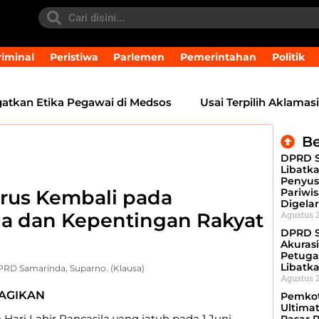
iminal
Peristiwa
Parlemen
Pemerintahan
Politik
kan Etika Pegawai di Medsos
Usai Terpilih Aklamasi,
Be
DPRD 
Libatk
Penyus
arus Kembali pada
Pariwis
Digelar
a dan Kepentingan Rakyat
Agustus 2
DPRD S
Akurasi
Petuga
Libatk
D Samarinda, Suparno. (Klausa)
Agustus 2
AGIKAN
Pemkot
Ultima
 Hari Lahir Pancasila yang jatuh pada 1 Juni