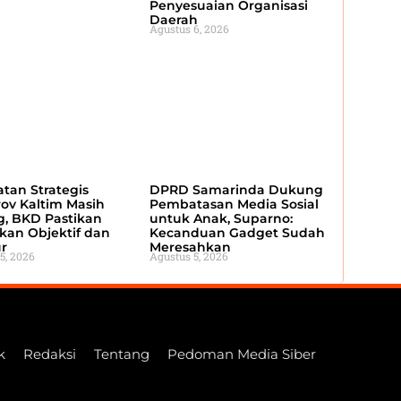
Penyesuaian Organisasi
Daerah
Agustus 6, 2026
atan Strategis
DPRD Samarinda Dukung
ov Kaltim Masih
Pembatasan Media Sosial
, BKD Pastikan
untuk Anak, Suparno:
kan Objektif dan
Kecanduan Gadget Sudah
r
Meresahkan
5, 2026
Agustus 5, 2026
k
Redaksi
Tentang
Pedoman Media Siber