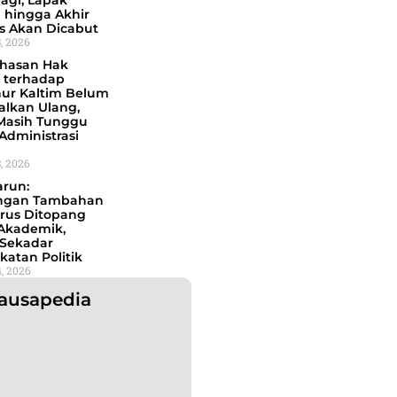
agi, Lapak
 hingga Akhir
s Akan Dicabut
, 2026
hasan Hak
 terhadap
ur Kaltim Belum
alkan Ulang,
asih Tunggu
Administrasi
, 2026
arun:
ngan Tambahan
rus Ditopang
 Akademik,
Sekadar
katan Politik
, 2026
ausapedia