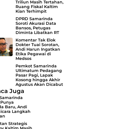
Triliun Masih Tertahan,
Ruang Fiskal Kaltim
Kian Terhimpit
DPRD Samarinda
Soroti Akurasi Data
Bansos, Petugas
Diminta Libatkan RT
Komentar Tak Elok
Dokter Tuai Sorotan,
Andi Harun Ingatkan
Etika Pegawai di
Medsos
Pemkot Samarinda
Ultimatum Pedagang
Pasar Pagi, Lapak
Kosong hingga Akhir
Agustus Akan Dicabut
ca Juga
 Samarinda
 Punya
a Baru, Andi
Bicara Langkah
an
tan Strategis
v Kaltim Masih