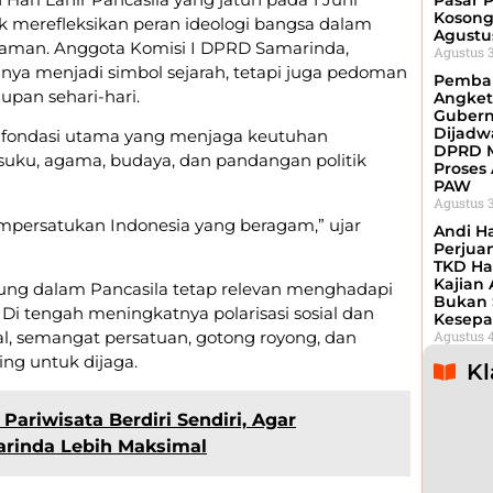
Pasar P
Kosong
merefleksikan peran ideologi bangsa dalam
Agustu
aman. Anggota Komisi I DPRD Samarinda,
Agustus 3
anya menjadi simbol sejarah, tetapi juga pedoman
Pemba
upan sehari-hari.
Angket
Gubern
Dijadw
 fondasi utama yang menjaga keutuhan
DPRD M
suku, agama, budaya, dan pandangan politik
Proses 
PAW
Agustus 3
mpersatukan Indonesia yang beragam,” ujar
Andi H
Perjua
TKD Ha
Kajian
ndung dalam Pancasila tetap relevan menghadapi
Bukan 
 Di tengah meningkatnya polarisasi sosial dan
Kesepa
Agustus 4
tal, semangat persatuan, gotong royong, dan
ing untuk dijaga.
Kl
Pariwisata Berdiri Sendiri, Agar
rinda Lebih Maksimal