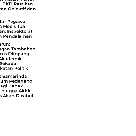
, BKD Pastikan
kan Objektif dan
r
ar Pegawai
A Moeis Tuai
n, Inspektorat
n Pendalaman
arun:
ngan Tambahan
rus Ditopang
 Akademik,
Sekadar
katan Politik
 Samarinda
tum Pedagang
agi, Lapak
 hingga Akhir
s Akan Dicabut