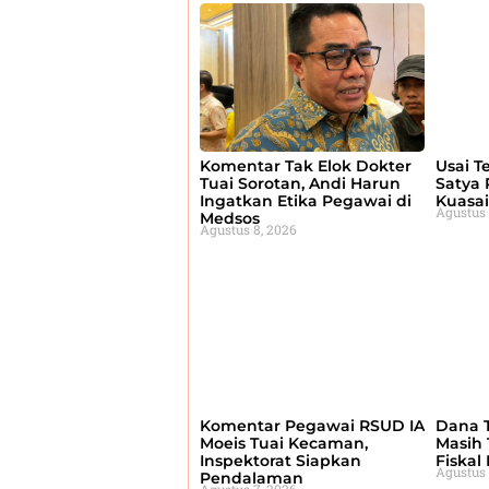
Komentar Tak Elok Dokter
Usai T
Tuai Sorotan, Andi Harun
Satya 
Ingatkan Etika Pegawai di
Kuasa
Agustus 
Medsos
Agustus 8, 2026
Komentar Pegawai RSUD IA
Dana T
Moeis Tuai Kecaman,
Masih 
Inspektorat Siapkan
Fiskal
Agustus 
Pendalaman