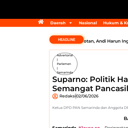
Daerah
Nasional
Hukum & Kr
HEADLINE
Komentar Tak Elok Dokter Tuai Sorotan, Andi Harun Ingat
Advertorial
|
Parlemen
|
Samarinda
Suparno: Politik H
Semangat Pancasil
Redaksi
02/06/2026
Ketua DPD PAN Samarinda dan Anggota DPR
B
Samarinda,
Klausa.co
– Peringatan