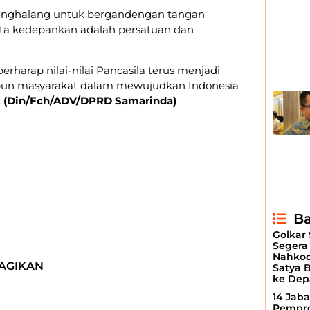
penghalang untuk bergandengan tangan
ta kedepankan adalah persatuan dan
harap nilai-nilai Pancasila terus menjadi
un masyarakat dalam mewujudkan Indonesia
.
(Din/Fch/ADV/DPRD Samarinda)
Ba
Golkar
Segera
Nahkod
AGIKAN
Satya 
ke Dep
14 Jaba
Pempro