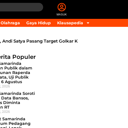
MASUK
Olahraga
Gaya Hidup
Klausapedia
 Andi Satya Pasang Target Golkar Kuasai DPRD Samarinda
rita Populer
Samarinda
an Publik dalam
unan Raperda
ata, Uji Publik
 6 Agustus
, 2026
amarinda Soroti
 Data Bansos,
s Diminta
an RT
, 2026
 Samarinda
tum Pedagang