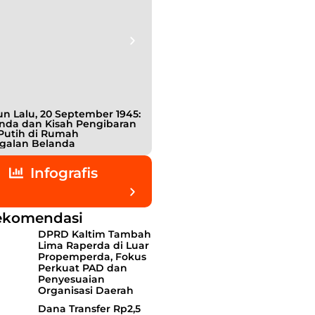
n Lalu, 20 September 1945:
Bukan Teman, Tak Sepenuhnya
nda dan Kisah Pengibaran
Lawan: Jejak Intel Jepang
Putih di Rumah
Shigetada Nishijima dalam Detik
galan Belanda
detik Kemerdekaan Indonesia
Infografis
ekomendasi
DPRD Kaltim Tambah
Lima Raperda di Luar
Propemperda, Fokus
Perkuat PAD dan
Penyesuaian
Organisasi Daerah
Dana Transfer Rp2,5