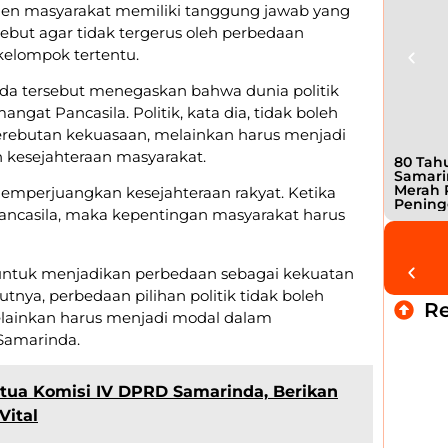
en masyarakat memiliki tanggung jawab yang
sebut agar tidak tergerus oleh perbedaan
elompok tertentu.
nda tersebut menegaskan bahwa dunia politik
ngat Pancasila. Politik, kata dia, tidak boleh
erebutan kekuasaan, melainkan harus menjadi
kesejahteraan masyarakat.
80 Tahu
Samari
Merah 
 memperjuangkan kesejahteraan rakyat. Ketika
Pening
 Pancasila, maka kepentingan masyarakat harus
untuk menjadikan perbedaan sebagai kekuatan
ya, perbedaan pilihan politik tidak boleh
R
elainkan harus menjadi modal dalam
amarinda.
 Ketua Komisi IV DPRD Samarinda, Berikan
Vital