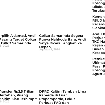
Kosong
Dilaku
Teruku
Koment
RSUD I
Kecama
Siapka
Andi H
erpilih Aklamasi, Andi
Golkar Samarinda Segera
Perjua
Pasang Target Golkar
Punya Nahkoda Baru, Andi
TKD Ha
i DPRD Samarinda
Satya Bicara Langkah ke
Kajian
8, 2026
Depan
Bukan 
Agustus 7, 2026
Kesepa
Pemkot
Ultima
Pasar P
Kosong
Agustu
ransfer Rp2,5 Triliun
DPRD Kaltim Tambah Lima
Tertahan, Ruang
Raperda di Luar
 Kaltim Kian Terhimpit
Propemperda, Fokus
6, 2026
Perkuat PAD dan