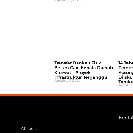
Agustus 7, 2026
Transfer Bankeu Fisik
14 Jab
Belum Cair, Kepala Daerah
Pempr
Khawatir Proyek
Kosong
Infrastruktur Terganggu
Dilaku
Agustus 5, 2026
Teruku
Agustus 
Konta
Afiliasi :