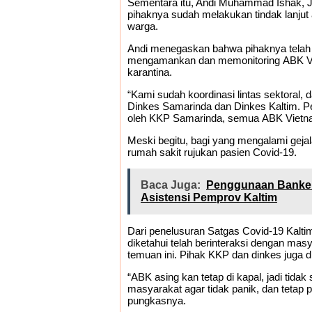
Sementara itu, Andi Muhammad Ishak, J
pihaknya sudah melakukan tindak lanjut
warga.
Andi menegaskan bahwa pihaknya telah m
mengamankan dan memonitoring ABK Viet
karantina.
“Kami sudah koordinasi lintas sektoral, d
Dinkes Samarinda dan Dinkes Kaltim. P
oleh KKP Samarinda, semua ABK Vietnam 
Meski begitu, bagi yang mengalami gejal
rumah sakit rujukan pasien Covid-19.
Baca Juga:
Penggunaan Banke
Asistensi Pemprov Kaltim
Dari penelusuran Satgas Covid-19 Kalti
diketahui telah berinteraksi dengan masya
temuan ini. Pihak KKP dan dinkes juga d
“ABK asing kan tetap di kapal, jadi ti
masyarakat agar tidak panik, dan tetap 
pungkasnya.