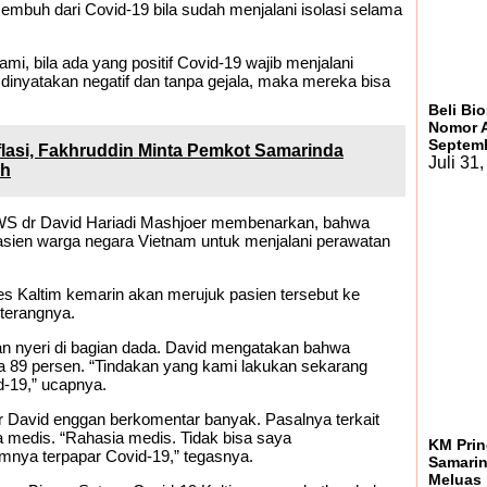
mbuh dari Covid-19 bila sudah menjalani isolasi selama
mi, bila ada yang positif Covid-19 wajib menjalani
R dinyatakan negatif dan tanpa gejala, maka mereka bisa
Beli Bi
Nomor A
Septem
flasi, Fakhruddin Minta Pemkot Samarinda
Juli 31
ah
AWS dr David Hariadi Mashjoer membenarkan, bahwa
asien warga negara Vietnam untuk menjalani perawatan
kes Kaltim kemarin akan merujuk pasien tersebut ke
terangnya.
an nyeri di bagian dada. David mengatakan bahwa
ka 89 persen. “Tindakan yang kami lakukan sekarang
d-19,” ucapnya.
dr David enggan berkomentar banyak. Pasalnya terkait
 medis. “Rahasia medis. Tidak bisa saya
KM Prin
mnya terpapar Covid-19,” tegasnya.
Samarin
Meluas