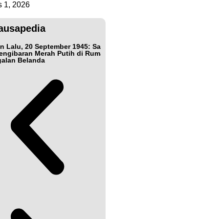
 1, 2026
ausapedia
n Lalu, 20 September 1945: Samarinda dan
Bukan Teman, Tak Se
engibaran Merah Putih di Rumah
Jepang Shigetada Nis
alan Belanda
Kemerdekaan Indone