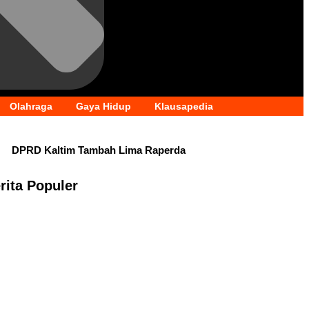
Olahraga
Gaya Hidup
Klausapedia
DPRD Kaltim Tambah Lima Raperda
ransfer Bankeu Fisik Belum Cair,
rita Populer
Pemprov Kaltim Masih Kosong, BKD
dia Sosial untuk Anak, Suparno: