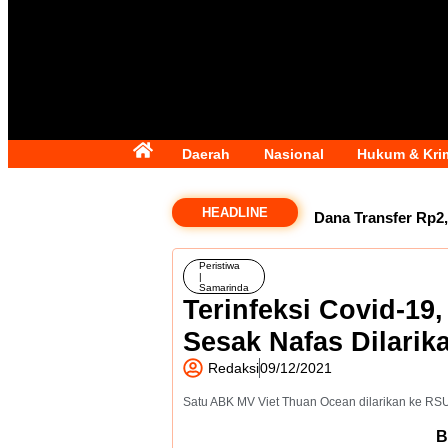
Daerah
Nasional
Hukum & Kri
HEADLINE
Dana Transfer Rp2,
di Luar Propemperda,
Peristiwa
|
Samarinda
Kepala Daerah Khawat
Terinfeksi Covid-19
Sesak Nafas Dilari
Pastikan Dilakukan Ob
Redaksi
09/12/2021
Kecanduan Gadget S
Satu ABK MV Viet Thuan Ocean dilarikan ke RS
B