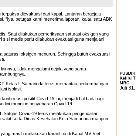
terpaksa dievakuasi dari kapal. Lantaran bergejala
si. “Iya, petugas kami menerima laporan, kalau satu ABK
s. Saat dilakukan pemeriksaan saturasi oksigen yang
i sisi medis perlu dilakukan evakuasi guna menjalani
ata saturasi oksigen menurun. Sehingga butuh evaksuasi
ya.
f lainnya, tidak mengalami gejala yang sama.
PUSDIKS
” sambungnya.
Keliru 
MBG
KKP Kelas II Samarinda terus memantau perkembangan
Juli 31
ni isolasi.
nfirmasi positif Covid-19 ini, menjadi hal baik bagi
edini mungkin penyebaran Covid-19.
uruh Satgas Covid-19 terus melakukan pengendalian
ah sakit serta Dinas Kesehatan Kota Samarinda maupun
m yang masih melakukan karantina di Kapal MV Viet