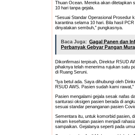
Thuan Ocean. Mereka akan ditetapkan se
10 hari tanpa gejala.
“Sesuai Standar Operasional Prosedur ka
karantina selama 10 hari. Bila hasil PC
dinyatakan sembuh,” pungkasnya.
Baca Juga:
Gagal Panen dan In
Perbanyak Gebyar Pangan Mur
Dikonfirmasi terpisah, Direktur RSUD 
pihaknya telah menerima rujukan satu p
di Ruang Seruni.
“Iya betul ada. Saya dihubungi oleh Din
RSUD AWS. Pasien sudah kami rawat,” 
Pasien mengalami gejala sesak nafas d
santurasi oksigen pasien berada di ang
sesuai standar penanganan pasien Covi
Sementara itu, untuk komorbid pasien, 
rekam kesehatan pasien menjadi rahasia
sampaikan. Gejalanya seperti pada umu