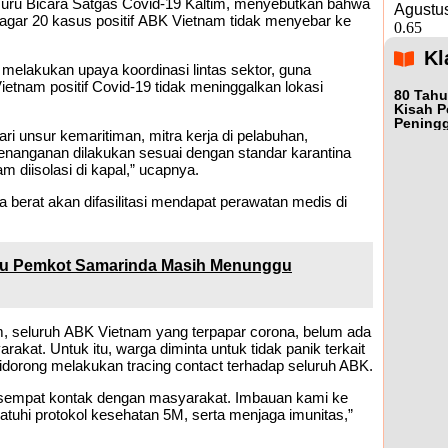
uru Bicara Satgas Covid-19 Kaltim, menyebutkan bahwa
Agustus
 agar 20 kasus positif ABK Vietnam tidak menyebar ke
Kl
elakukan upaya koordinasi lintas sektor, guna
nam positif Covid-19 tidak meninggalkan lokasi
80 Tahu
Kisah P
Peningg
ari unsur kemaritiman, mitra kerja di pelabuhan,
enanganan dilakukan sesuai dengan standar karantina
diisolasi di kapal,” ucapnya.
a berat akan difasilitasi mendapat perawatan medis di
u Pemkot Samarinda Masih Menunggu
m, seluruh ABK Vietnam yang terpapar corona, belum ada
rakat. Untuk itu, warga diminta untuk tidak panik terkait
idorong melakukan tracing contact terhadap seluruh ABK.
dak sempat kontak dengan masyarakat. Imbauan kami ke
patuhi protokol kesehatan 5M, serta menjaga imunitas,”