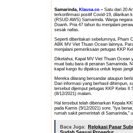
Samarinda,
Klausa.co
–
Satu dari 20 A
terkonfirmasi positif Covid-19, dilari
(RSUD AWS) Samarinda. Warga negara 
Doanh. Pria 47 tahun itu menjalani per
sesak nafas.
Seperti diberitakan sebelumnya, Pham C
ABK MV Viet Thuan Ocean lainnya. Para A
menjalani pemeriksaan petugas KKP Kela
Diketahui, Kapal MV Viet Thuan Ocean y
muat batu bara di perairan Samarinda. N
kapal kargo itu dipaksa untuk lepas jang
Mereka dilarang bersandar ataupun berla
Dari informasi yang berhasil dihimpun,
tersebut dijemput petugas KKP Kelas I
(8/12/2021) malam.
Hal tersebut telah dibenarkan Kepala KK
pada Kamis (9/12/2021) sore. “Iya benar
rumah sakit pemerintah di Samarinda,” 
Baca Juga:
Relokasi Pasar Sub
Sudah Sesuai Prosedur