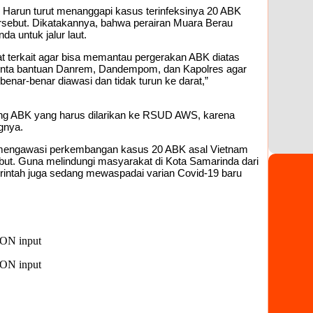
i Harun turut menanggapi kasus terinfeksinya 20 ABK
ersebut. Dikatakannya, bahwa perairan Muara Berau
a untuk jalur laut.
at terkait agar bisa memantau pergerakan ABK diatas
minta bantuan Danrem, Dandempom, dan Kapolres agar
 benar-benar diawasi dan tidak turun ke darat,”
rang ABK yang harus dilarikan ke RSUD AWS, karena
gnya.
 mengawasi perkembangan kasus 20 ABK asal Vietnam
sebut. Guna melindungi masyarakat di Kota Samarinda dari
erintah juga sedang mewaspadai varian Covid-19 baru
SON input
SON input