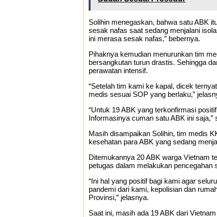
Solihin menegaskan, bahwa satu ABK itu 
sesak nafas saat sedang menjalani isola
ini merasa sesak nafas,” bebernya.
Pihaknya kemudian menurunkan tim medi
bersangkutan turun drastis. Sehingga dar
perawatan intensif.
“Setelah tim kami ke kapal, dicek terny
medis sesuai SOP yang berlaku,” jelasn
“Untuk 19 ABK yang terkonfirmasi positi
Informasinya cuman satu ABK ini saja,
Masih disampaikan Solihin, tim medis 
kesehatan para ABK yang sedang menjala
Ditemukannya 20 ABK warga Vietnam terko
petugas dalam melakukan pencegahan s
“Ini hal yang positif bagi kami agar sel
pandemi dari kami, kepolisian dan rum
Provinsi,” jelasnya.
Saat ini, masih ada 19 ABK dari Vietna