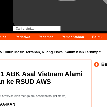
minal
Peristiwa
Parlemen
Pemerintahan
Politik
5 Triliun Masih Tertahan, Ruang Fiskal Kaltim Kian Terhimpit
 Fokus Perkuat PAD dan Penyesuaian Organisasi Daerah
T
Be
ir Proyek Infrastruktur Terganggu
14 Jabatan Strategis 
, 1 ABK Asal Vietnam Alami
kan ke RSUD AWS
jektif dan Terukur
DPRD Samarinda Dukung Pembatasan Me
udah Meresahkan
UD AWS setelah mengalami sesak nafas. (Istimewa)
AGIKAN