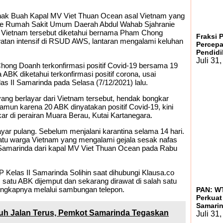
nak Buah Kapal MV Viet Thuan Ocean asal Vietnam yang
kan ke Rumah Sakit Umum Daerah Abdul Wahab Sjahranie
Vietnam tersebut diketahui bernama Pham Chong
Fraksi 
awatan intensif di RSUD AWS, lantaran mengalami keluhan
Percepa
Pendidi
Juli 31
hong Doanh terkonfirmasi positif Covid-19 bersama 19
BK diketahui terkonfirmasi positif corona, usai
s II Samarinda pada Selasa (7/12/2021) lalu.
ang berlayar dari Vietnam tersebut, hendak bongkar
amun karena 20 ABK dinyatakan positif Covid-19, kini
kar di perairan Muara Berau, Kutai Kartanegara.
yar pulang. Sebelum menjalani karantina selama 14 hari.
 satu warga Vietnam yang mengalami gejala sesak nafas
I Samarinda dari kapal MV Viet Thuan Ocean pada Rabu
P Kelas II Samarinda Solihin saat dihubungi Klausa.co
, satu ABK dijemput dan sekarang dirawat di salah satu
ungkapnya melalui sambungan telepon.
PAN: WT
Perkuat
Samari
uh Jalan Terus, Pemkot Samarinda Tegaskan
Juli 31