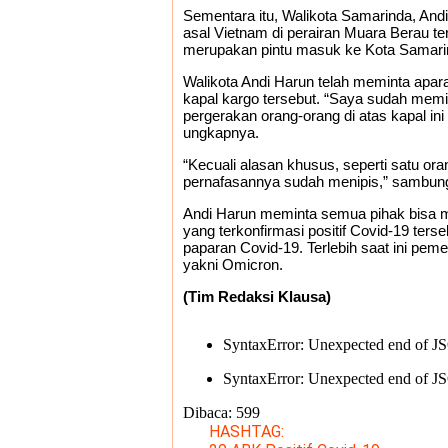
Sementara itu, Walikota Samarinda, And
asal Vietnam di perairan Muara Berau t
merupakan pintu masuk ke Kota Samarind
Walikota Andi Harun telah meminta apar
kapal kargo tersebut. “Saya sudah me
pergerakan orang-orang di atas kapal ini
ungkapnya.
“Kecuali alasan khusus, seperti satu o
pernafasannya sudah menipis,” sambun
Andi Harun meminta semua pihak bisa
yang terkonfirmasi positif Covid-19 ter
paparan Covid-19. Terlebih saat ini pem
yakni Omicron.
(Tim Redaksi Klausa)
SyntaxError: Unexpected end of J
SyntaxError: Unexpected end of J
Dibaca:
599
HASHTAG: