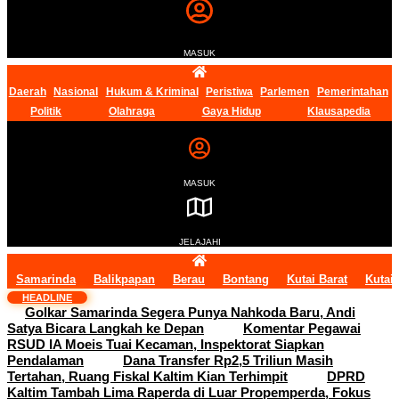
MASUK
Daerah
Nasional
Hukum & Kriminal
Peristiwa
Parlemen
Pemerintahan
Politik
Olahraga
Gaya Hidup
Klausapedia
MASUK
JELAJAHI
Samarinda
Balikpapan
Berau
Bontang
Kutai Barat
Kutai
HEADLINE
Golkar Samarinda Segera Punya Nahkoda Baru, Andi
Satya Bicara Langkah ke Depan
Komentar Pegawai
RSUD IA Moeis Tuai Kecaman, Inspektorat Siapkan
Pendalaman
Dana Transfer Rp2,5 Triliun Masih
Tertahan, Ruang Fiskal Kaltim Kian Terhimpit
DPRD
Kaltim Tambah Lima Raperda di Luar Propemperda, Fokus