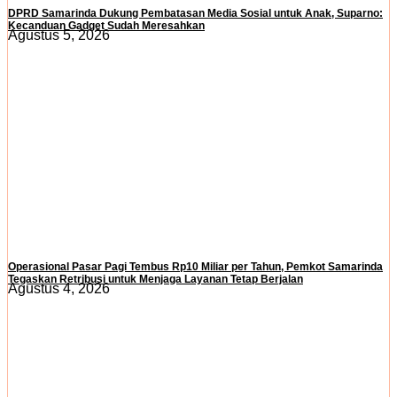
DPRD Samarinda Dukung Pembatasan Media Sosial untuk Anak, Suparno:
Kecanduan Gadget Sudah Meresahkan
Agustus 5, 2026
Operasional Pasar Pagi Tembus Rp10 Miliar per Tahun, Pemkot Samarinda
Tegaskan Retribusi untuk Menjaga Layanan Tetap Berjalan
Agustus 4, 2026