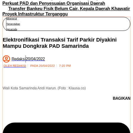
Perkuat PAD dan Penyesuaian Organisasi Daerah
Transfer Bankeu Fisik Belum Cair, Kepala Daerah Khawatir
Proyek Infrastruktur Terganggu
Advertorial
|
Pemerintahan
|
Samarinda
Elektronifikasi Transaksi Tarif Parkir Diyakini
Mampu Dongkrak PAD Samarinda
Redaksi
20/04/2022
OLEH
REDAKSI
PADA
20/04/2022
7:20 PM
Wali Kota Samarinda Andi Harun. (Foto : Klausa.co)
BAGIKAN