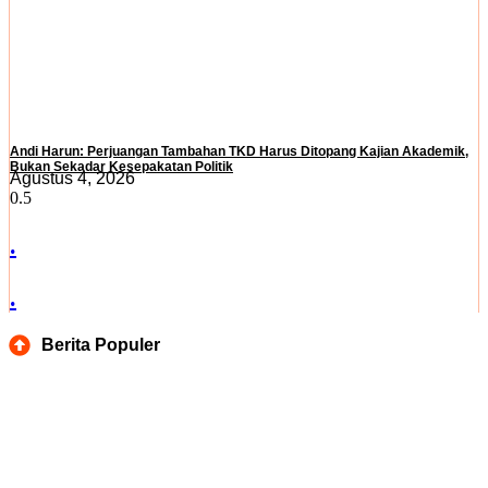
Andi Harun: Perjuangan Tambahan TKD Harus Ditopang Kajian Akademik,
Bukan Sekadar Kesepakatan Politik
Agustus 4, 2026
.
.
Berita Populer