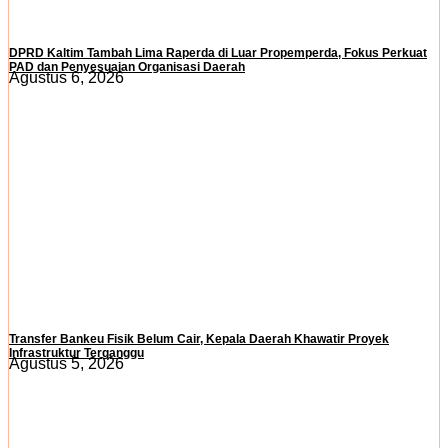
DPRD Kaltim Tambah Lima Raperda di Luar Propemperda, Fokus Perkuat
PAD dan Penyesuaian Organisasi Daerah
Agustus 6, 2026
Transfer Bankeu Fisik Belum Cair, Kepala Daerah Khawatir Proyek
Infrastruktur Terganggu
Agustus 5, 2026