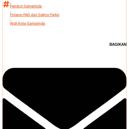
,
Pemkot Samarinda
,
Potensi PAD dari Sektor Parkir
,
Wali Kota Samarinda
BAGIKAN