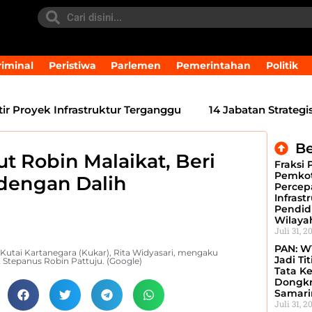
iminal
Peristiwa
Parlemen
Pemerintahan
Politik
oyek Infrastruktur Terganggu
14 Jabatan Strategis Pe
Be
ut Robin Malaikat, Beri
Fraksi 
Pemkot
 dengan Dalih
Percep
Infrast
Pendid
Wilaya
Juli 31, 2
PAN: W
Kutai Kartanegara (Kukar), Rita Widyasari, mengaku
Jadi Ti
Stepanus Robin Pattuju. (Google)
Tata Ke
Dongkr
Samari
Juli 31, 2