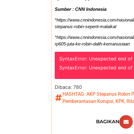
Sumber : CNN Indonesia
*https://www.cnnindonesia.com/nasiona
stepanus-robin-seperti-malaikat
*https://www.cnnindonesia.com/nasiona
rp605-juta-ke-robin-dalih-kemanusiaan
SyntaxError: Unexpected end of
SyntaxError: Unexpected end of
Dibaca:
780
HASHTAG:
AKP Stepanus Robin P
Pemberantasan Korupsi
,
KPK
,
Rit
BAGIKAN