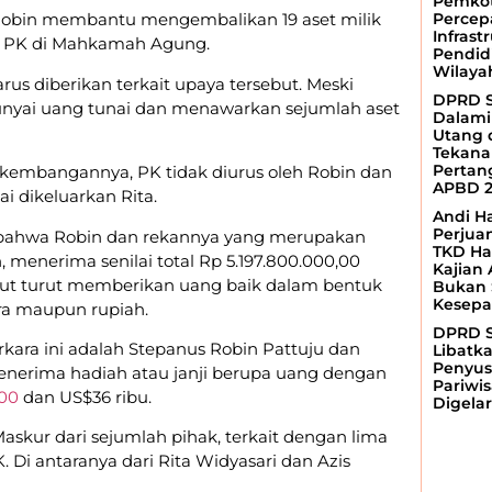
Pemkot
obin membantu mengembalikan 19 aset milik
Percep
Infrast
es PK di Mahkamah Agung.
Pendid
Wilaya
rus diberikan terkait upaya tersebut. Meski
DPRD 
nyai uang tunai dan menawarkan sejumlah aset
Dalam
Utang d
Tekana
Perta
erkembangannya, PK tidak diurus oleh Robin dan
APBD 2
ai dikeluarkan Rita.
Andi H
Perjua
 bahwa Robin dan rekannya yang merupakan
TKD Ha
menerima senilai total Rp 5.197.800.000,00
Kajian
sebut turut memberikan uang baik dalam bentuk
Bukan 
Kesepa
ra maupun rupiah.
DPRD 
ara ini adalah Stepanus Robin Pattuju dan
Libatk
Penyus
nerima hadiah atau janji berupa uang dengan
Pariwis
000
dan US$36 ribu.
Digelar
Maskur dari sejumlah pihak, terkait dengan lima
. Di antaranya dari Rita Widyasari dan Azis