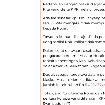
Pertemuan dengan maksud agar R
Rita yang disita KPK melalui pros
Ada fee sebesar Rp10 miliar yang ha
setuju, Rita mengaku tidak mempu
kepada Robin.
Tawaran itu pun disetujui..Pada p
uang senilai Rp10 miliar tidak samp
Dalam surat dakwaan, disebutkan
pengacara bernama Maskur Husain, 
terkait kepentingan Rita. Azis di
dolar Amerika Serikat dan Singapu
Duduk sebagai terdakwa dalam perk
Maskur Husain. Mereka didakwa me
jumlah keseluruhan Rp
11.025.077.
Total uang itu diterima Robin dan 
perkara korupsi yang ditangani KPK
Syamsuddin.
(*)