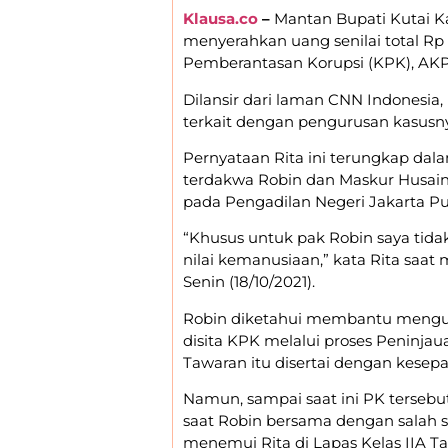
Klausa.co
–
Mantan Bupati Kutai Ka
menyerahkan uang senilai total Rp 
Pemberantasan Korupsi (KPK), AKP
Dilansir dari laman CNN Indonesia
terkait dengan pengurusan kasusny
Pernyataan Rita ini terungkap da
terdakwa Robin dan Maskur Husain,
pada Pengadilan Negeri Jakarta Pusa
“Khusus untuk pak Robin saya tida
nilai kemanusiaan,” kata Rita saa
Senin (18/10/2021).
Robin diketahui membantu mengup
disita KPK melalui proses Peninj
Tawaran itu disertai dengan kesepak
Namun, sampai saat ini PK tersebut
saat Robin bersama dengan salah
menemui Rita di Lapas Kelas IIA T