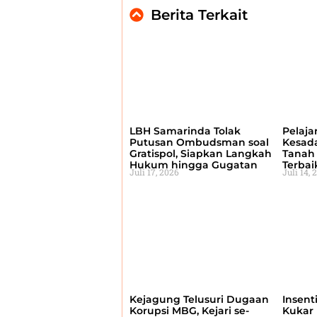
Berita Terkait
LBH Samarinda Tolak
Pelaja
Putusan Ombudsman soal
Kesad
Gratispol, Siapkan Langkah
Tanah 
Hukum hingga Gugatan
Terbai
Juli 17, 2026
Juli 14, 
Kejagung Telusuri Dugaan
Insent
Korupsi MBG, Kejari se-
Kukar 