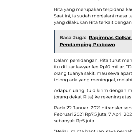
Rita yang merupakan terpidana kasu
Saat ini, ia sudah menjalani masa t
yang dilakukan Rita terkait dengan
Baca Juga:
Rapimnas Golkar
Pendamping Prabowo
Dalam persidangan, Rita turut men
itu di luar lawyer fee Rp10 miliar.
orang tuanya sakit, mau sewa apar
tolong ada yang meninggal, melahir
Adapun uang itu dikirim dengan m
(orang dekat Rita) ke rekening ata
Pada 22 Januari 2021 ditransfer sebe
Februari 2021 Rp7,5 juta; 7 April 202
sebanyak Rp5 juta.
“Beliau minta bantuan, saya pernah