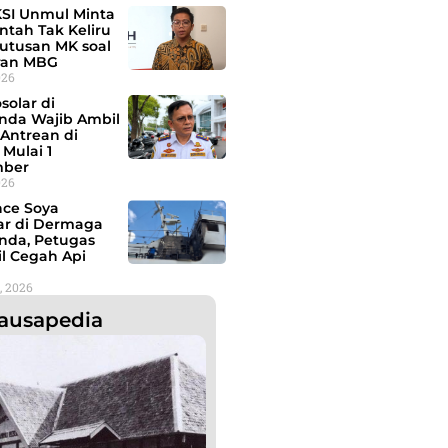
SI Unmul Minta
ntah Tak Keliru
Putusan MK soal
ran MBG
026
osolar di
nda Wajib Ambil
Antrean di
Mulai 1
mber
026
nce Soya
ar di Dermaga
nda, Petugas
il Cegah Api
, 2026
ausapedia