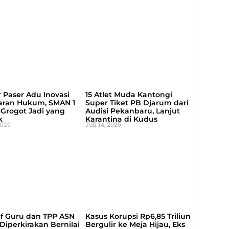
r Paser Adu Inovasi
15 Atlet Muda Kantongi
aran Hukum, SMAN 1
Super Tiket PB Djarum dari
Grogot Jadi yang
Audisi Pekanbaru, Lanjut
k
Karantina di Kudus
2026
Juli 14, 2026
if Guru dan TPP ASN
Kasus Korupsi Rp6,85 Triliun
Diperkirakan Bernilai
Bergulir ke Meja Hijau, Eks