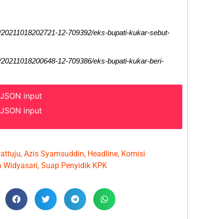
l/20211018202721-12-709392/eks-bupati-kukar-sebut-
l/20211018200648-12-709386/eks-bupati-kukar-beri-
 JSON input
 JSON input
attuju
,
Azis Syamsuddin
,
Headline
,
Komisi
a Widyasari
,
Suap Penyidik KPK