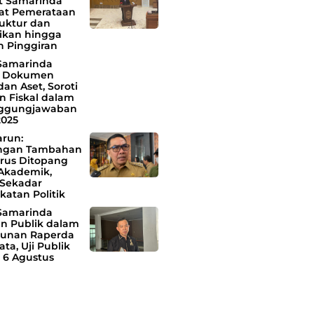
 Samarinda
at Pemerataan
ruktur dan
ikan hingga
h Pinggiran
Samarinda
i Dokumen
an Aset, Soroti
n Fiskal dalam
nggungjawaban
025
arun:
ngan Tambahan
rus Ditopang
 Akademik,
Sekadar
katan Politik
Samarinda
an Publik dalam
unan Raperda
ata, Uji Publik
 6 Agustus