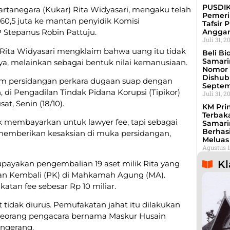
PUSDIK
rtanegara (Kukar) Rita Widyasari, mengaku telah
Pemeri
60,5 juta ke mantan penyidik Komisi
Tafsir 
 Stepanus Robin Pattuju.
Angga
Juli 31, 2
, Rita Widyasari mengklaim bahwa uang itu tidak
Beli Bi
Samari
a, melainkan sebagai bentuk nilai kemanusiaan.
Nomor 
Dishub 
lam persidangan perkara dugaan suap dengan
Septe
 di Pengadilan Tindak Pidana Korupsi (Tipikor)
Juli 31, 2
t, Senin (18/10).
KM Pri
Terbak
k membayarkan untuk lawyer fee, tapi sebagai
Samari
Berhas
t memberikan kesaksian di muka persidangan,
Meluas
Agustus 1
Kl
ayakan pengembalian 19 aset milik Rita yang
auan Kembali (PK) di Mahkamah Agung (MA).
atan fee sebesar Rp 10 miliar.
 tidak diurus. Pemufakatan jahat itu dilakukan
 seorang pengacara bernama Maskur Husain
angerang.