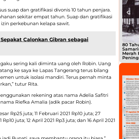
s suap dan gratifikasi divonis 10 tahun penjara.
ahanan sekitar empat tahun. Suap dan gratifikasi
 izin perkebunan kelapa sawit.
 Sepakat Calonkan Gibran sebagai
80 Tahu
Samari
Merah 
Pening
gaku sering kali diminta uang oleh Robin. Uang
 “Datang ke saya ke Lapas Tangerang terus bilang
temen untuk isolasi mandiri. Terus pernah minta
kan,” tutur Rita.
enggunakan rekening atas nama Adelia Safitri
s nama Riefka Amalia (adik pacar Robin).
sar Rp25 juta; 11 Februari 2021 Rp10 juta; 27
1 Rp10 juta; 12 April 2021 Rp3 juta; dan 16 April 2021
 jadi Bupati, saya membantu orang itu biasa,”