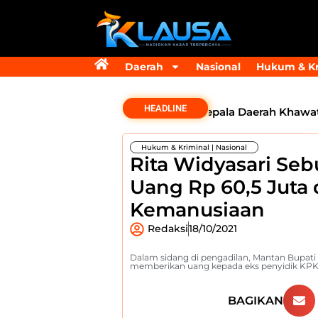
Daerah
Nasional
Hukum & Kr
HEADLINE
nsfer Bankeu Fisik Belum Cair, Kepala Daerah Khawatir Pr
Hukum & Kriminal
|
Nasional
Rita Widyasari Seb
Uang Rp 60,5 Juta
Kemanusiaan
Redaksi
18/10/2021
Dalam sidang di pengadilan, Mantan Bupati 
memberikan uang kepada eks penyidik KPK 
BAGIKAN