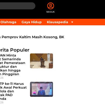
MASUK
Olahraga
Gaya Hidup
Klausapedia
mprov Kaltim Masih Kosong, BKD Pastikan Dilakukan Objekt
rita Populer
PAN Minta
 Samarinda
at Pemerataan
ruktur dan
ikan hingga
h Pinggiran
026
TP ke-11 Harus
tik Awal Perkuat
lola dan
ak PAD
nda
026