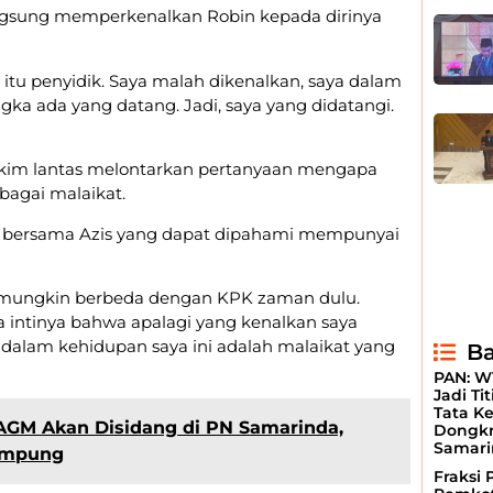
langsung memperkenalkan Robin kepada dirinya
tu penyidik. Saya malah dikenalkan, saya dalam
ngka ada yang datang. Jadi, saya yang didatangi.
akim lantas melontarkan pertanyaan mengapa
agai malaikat.
g bersama Azis yang dapat dipahami mempunyai
, mungkin berbeda dengan KPK zaman dulu.
a intinya bahwa apalagi yang kenalkan saya
a dalam kehidupan saya ini adalah malaikat yang
Ba
PAN: W
Jadi Ti
Tata Ke
AGM Akan Disidang di PN Samarinda,
Dongkr
Samari
ampung
Fraksi 