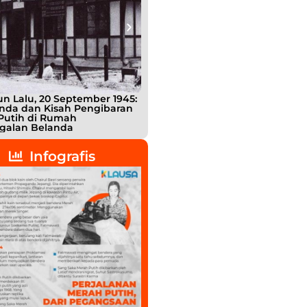
n Lalu, 20 September 1945:
Bukan Teman, Tak Sepenuhnya
nda dan Kisah Pengibaran
Lawan: Jejak Intel Jepang
Putih di Rumah
Shigetada Nishijima dalam Detik
galan Belanda
detik Kemerdekaan Indonesia
Infografis