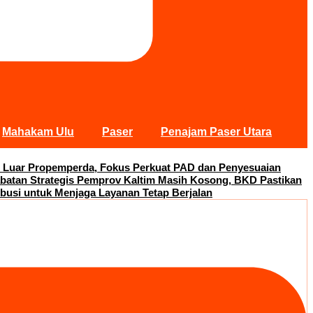
Mahakam Ulu
Paser
Penajam Paser Utara
 Luar Propemperda, Fokus Perkuat PAD dan Penyesuaian
abatan Strategis Pemprov Kaltim Masih Kosong, BKD Pastikan
busi untuk Menjaga Layanan Tetap Berjalan