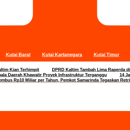
Kutai Barat
Kutai Kartanegara
Kutai Timur
ltim Kian Terhimpit
DPRD Kaltim Tambah Lima Raperda di
pala Daerah Khawatir Proyek Infrastruktur Terganggu
14 J
embus Rp10 Miliar per Tahun, Pemkot Samarinda Tegaskan Retri