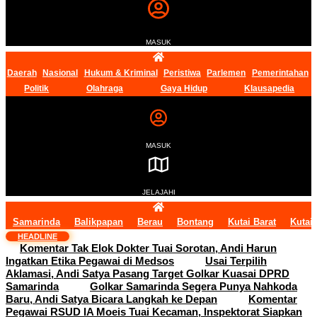
MASUK
Daerah
Nasional
Hukum & Kriminal
Peristiwa
Parlemen
Pemerintahan
Politik
Olahraga
Gaya Hidup
Klausapedia
MASUK
JELAJAHI
Samarinda
Balikpapan
Berau
Bontang
Kutai Barat
Kutai
HEADLINE
Komentar Tak Elok Dokter Tuai Sorotan, Andi Harun
Ingatkan Etika Pegawai di Medsos
Usai Terpilih
Aklamasi, Andi Satya Pasang Target Golkar Kuasai DPRD
Samarinda
Golkar Samarinda Segera Punya Nahkoda
Baru, Andi Satya Bicara Langkah ke Depan
Komentar
Pegawai RSUD IA Moeis Tuai Kecaman, Inspektorat Siapkan