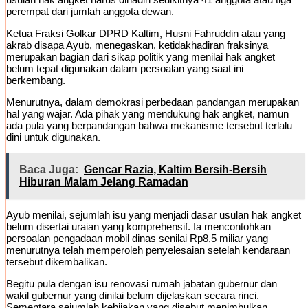
perempat dari jumlah anggota dewan.
Ketua Fraksi Golkar DPRD Kaltim, Husni Fahruddin atau yang
akrab disapa Ayub, menegaskan, ketidakhadiran fraksinya
merupakan bagian dari sikap politik yang menilai hak angket
belum tepat digunakan dalam persoalan yang saat ini
berkembang.
Menurutnya, dalam demokrasi perbedaan pandangan merupakan
hal yang wajar. Ada pihak yang mendukung hak angket, namun
ada pula yang berpandangan bahwa mekanisme tersebut terlalu
dini untuk digunakan.
Baca Juga:
Gencar Razia, Kaltim Bersih-Bersih
Hiburan Malam Jelang Ramadan
Ayub menilai, sejumlah isu yang menjadi dasar usulan hak angket
belum disertai uraian yang komprehensif. Ia mencontohkan
persoalan pengadaan mobil dinas senilai Rp8,5 miliar yang
menurutnya telah memperoleh penyelesaian setelah kendaraan
tersebut dikembalikan.
Begitu pula dengan isu renovasi rumah jabatan gubernur dan
wakil gubernur yang dinilai belum dijelaskan secara rinci.
Sementara sejumlah kebijakan yang disebut menimbulkan