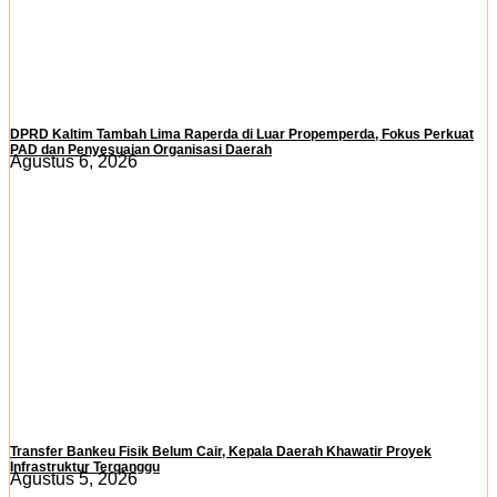
DPRD Kaltim Tambah Lima Raperda di Luar Propemperda, Fokus Perkuat
PAD dan Penyesuaian Organisasi Daerah
Agustus 6, 2026
Transfer Bankeu Fisik Belum Cair, Kepala Daerah Khawatir Proyek
Infrastruktur Terganggu
Agustus 5, 2026