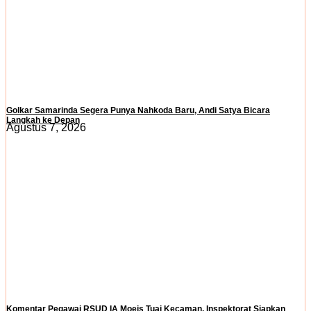
Golkar Samarinda Segera Punya Nahkoda Baru, Andi Satya Bicara
Langkah ke Depan
Agustus 7, 2026
Komentar Pegawai RSUD IA Moeis Tuai Kecaman, Inspektorat Siapkan