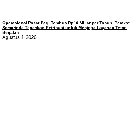
Operasional Pasar Pagi Tembus Rp10 Miliar per Tahun, Pemkot
Samarinda Tegaskan Retribusi untuk Menjaga Layanan Tetap
Berjalan
Agustus 4, 2026