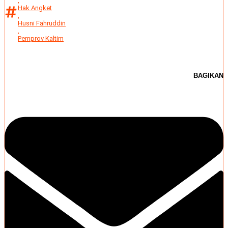
,
Hak Angket
,
Husni Fahruddin
,
Pemprov Kaltim
BAGIKAN