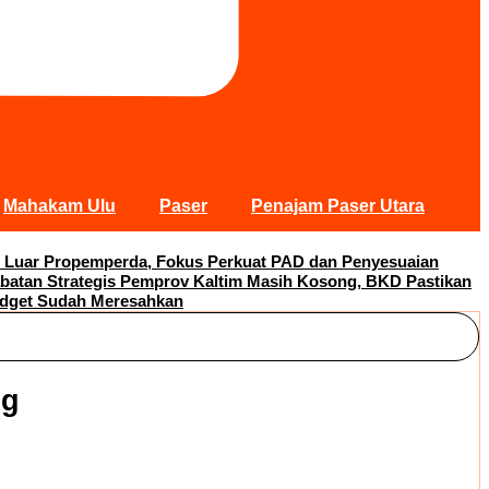
Mahakam Ulu
Paser
Penajam Paser Utara
 Luar Propemperda, Fokus Perkuat PAD dan Penyesuaian
abatan Strategis Pemprov Kaltim Masih Kosong, BKD Pastikan
adget Sudah Meresahkan
ng