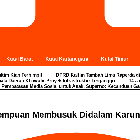
Kutai Barat
Kutai Kartanegara
Kutai Timur
ltim Kian Terhimpit
DPRD Kaltim Tambah Lima Raperda di
pala Daerah Khawatir Proyek Infrastruktur Terganggu
14 J
Pembatasan Media Sosial untuk Anak, Suparno: Kecanduan G
rempuan Membusuk Didalam Karu