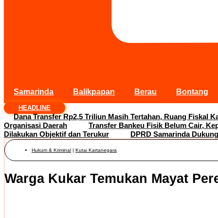
Samarinda
Balikpapan
Berau
Bontang
HEADLINE
Dana Transfer Rp2,5 Triliun Masih Tertahan, Ruang Fiskal Ka
Organisasi Daerah
Transfer Bankeu Fisik Belum Cair, Ke
Dilakukan Objektif dan Terukur
DPRD Samarinda Dukung 
Hukum & Kriminal
|
Kutai Kartanegara
Warga Kukar Temukan Mayat Pe