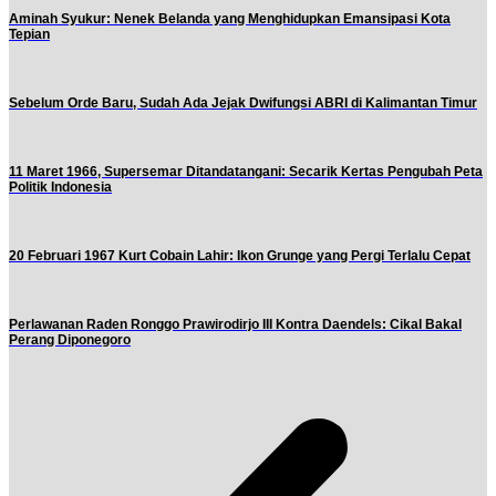
Aminah Syukur: Nenek Belanda yang Menghidupkan Emansipasi Kota
Tepian
Sebelum Orde Baru, Sudah Ada Jejak Dwifungsi ABRI di Kalimantan Timur
11 Maret 1966, Supersemar Ditandatangani: Secarik Kertas Pengubah Peta
Politik Indonesia
20 Februari 1967 Kurt Cobain Lahir: Ikon Grunge yang Pergi Terlalu Cepat
Perlawanan Raden Ronggo Prawirodirjo III Kontra Daendels: Cikal Bakal
Perang Diponegoro