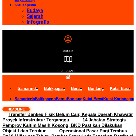
Klausapedia
Budaya
Sejarah
Infografis
MASUK
JELAJAHI
Samarinda
Balikpapan
Berau
Bontang
Kutai Barat
Samarinda
Balikpapan
Berau
Bontang
Kutai Barat
Kutai Kartanegar
HEADLINE
Transfer Bankeu Fisik Belum Cair, Kepala Daerah Khawatir
Proyek Infrastruktur Terganggu
14 Jabatan Strategis
Pemprov Kaltim Masih Kosong, BKD Pastikan Dilakukan
Objektif dan Terukur
Operasional Pasar Pagi Tembus