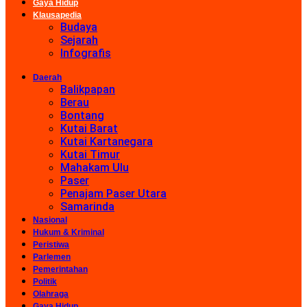
Gaya Hidup
Klausapedia
Budaya
Sejarah
Infografis
Daerah
Balikpapan
Berau
Bontang
Kutai Barat
Kutai Kartanegara
Kutai Timur
Mahakam Ulu
Paser
Penajam Paser Utara
Samarinda
Nasional
Hukum & Kriminal
Peristiwa
Parlemen
Pemerintahan
Politik
Olahraga
Gaya Hidup