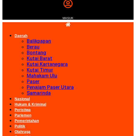
MASUK
Daerah
Balikpapan
Berau
Bontang
Kutai Barat
Kutai Kartanegara
Kutai Timur
Mahakam Ulu
Paser
Penajam Paser Utara
Samarinda
Nasional
Hukum & Kriminal
Peristiwa
Parlemen
Pemerintahan
Politik
Olahraga