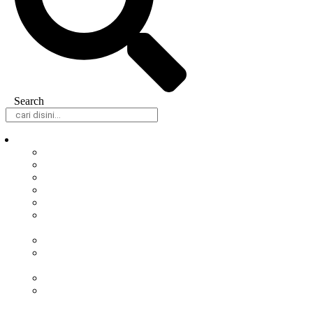
Search
Daerah
Samarinda
Balikpapan
Berau
Bontang
Kutai Barat
Kutai
Kartanegara
Kutai Timur
Mahakam
Ulu
Paser
Penajam Paser
Utara