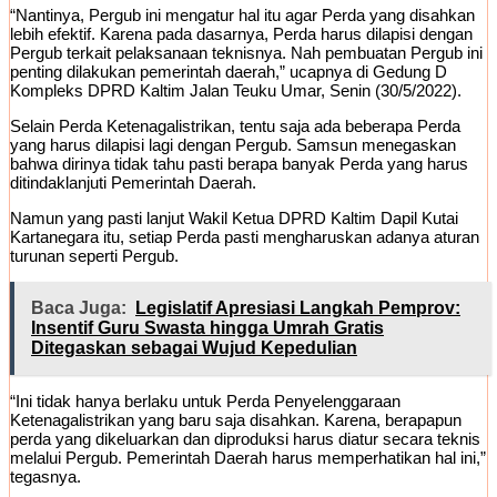
“Nantinya, Pergub ini mengatur hal itu agar Perda yang disahkan
lebih efektif. Karena pada dasarnya, Perda harus dilapisi dengan
Pergub terkait pelaksanaan teknisnya. Nah pembuatan Pergub ini
penting dilakukan pemerintah daerah,” ucapnya di Gedung D
Kompleks DPRD Kaltim Jalan Teuku Umar, Senin (30/5/2022).
Selain Perda Ketenagalistrikan, tentu saja ada beberapa Perda
yang harus dilapisi lagi dengan Pergub. Samsun menegaskan
bahwa dirinya tidak tahu pasti berapa banyak Perda yang harus
ditindaklanjuti Pemerintah Daerah.
Namun yang pasti lanjut Wakil Ketua DPRD Kaltim Dapil Kutai
Kartanegara itu, setiap Perda pasti mengharuskan adanya aturan
turunan seperti Pergub.
Baca Juga:
Legislatif Apresiasi Langkah Pemprov:
Insentif Guru Swasta hingga Umrah Gratis
Ditegaskan sebagai Wujud Kepedulian
“Ini tidak hanya berlaku untuk Perda Penyelenggaraan
Ketenagalistrikan yang baru saja disahkan. Karena, berapapun
perda yang dikeluarkan dan diproduksi harus diatur secara teknis
melalui Pergub. Pemerintah Daerah harus memperhatikan hal ini,”
tegasnya.