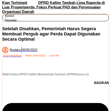
Kian Terhimpit
DPRD Kaltim Tambah Lima Raperda di
Luar Propemperda, Fokus Perkuat PAD dan Penyesuaian
Organisasi Daerah
Advertorial
|
Pemerintahan
Setelah Disahkan, Pemerintah Harus Segera
Membuat Pergub agar Perda Dapat Digunakan
Secara Optimal
Redaksi
30/05/2022
OLEH
REDAKSI
PADA
30/05/2022
9:05 PM
Wakil Ketua DPRD Kaltim Muhammad Samsun (APR/Klausa.co)
BAGIKAN