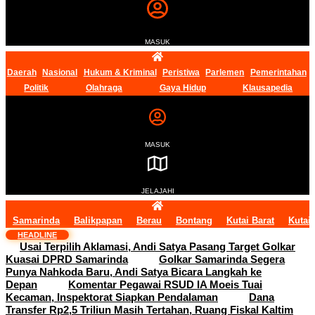
MASUK
Daerah
Nasional
Hukum & Kriminal
Peristiwa
Parlemen
Pemerintahan
Politik
Olahraga
Gaya Hidup
Klausapedia
MASUK
JELAJAHI
Samarinda
Balikpapan
Berau
Bontang
Kutai Barat
Kutai
HEADLINE
Usai Terpilih Aklamasi, Andi Satya Pasang Target Golkar
Kuasai DPRD Samarinda
Golkar Samarinda Segera
Punya Nahkoda Baru, Andi Satya Bicara Langkah ke
Depan
Komentar Pegawai RSUD IA Moeis Tuai
Kecaman, Inspektorat Siapkan Pendalaman
Dana
Transfer Rp2,5 Triliun Masih Tertahan, Ruang Fiskal Kaltim