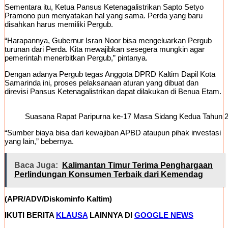
Sementara itu, Ketua Pansus Ketenagalistrikan Sapto Setyo
Pramono pun menyatakan hal yang sama. Perda yang baru
disahkan harus memiliki Pergub.
“Harapannya, Gubernur Isran Noor bisa mengeluarkan Pergub
turunan dari Perda. Kita mewajibkan sesegera mungkin agar
pemerintah menerbitkan Pergub,” pintanya.
Dengan adanya Pergub tegas Anggota DPRD Kaltim Dapil Kota
Samarinda ini, proses pelaksanaan aturan yang dibuat dan
direvisi Pansus Ketenagalistrikan dapat dilakukan di Benua Etam.
Suasana Rapat Paripurna ke-17 Masa Sidang Kedua Tahun 
“Sumber biaya bisa dari kewajiban APBD ataupun pihak investasi
yang lain,” bebernya.
Baca Juga:
Kalimantan Timur Terima Penghargaan
Perlindungan Konsumen Terbaik dari Kemendag
(APR/ADV/Diskominfo Kaltim)
IKUTI BERITA
KLAUSA
LAINNYA DI
GOOGLE NEWS