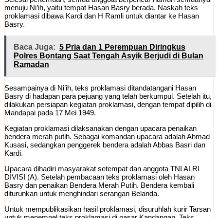
menuju Ni’ih, yaitu tempat Hasan Basry berada. Naskah teks
proklamasi dibawa Kardi dan H Ramli untuk diantar ke Hasan
Basry.
Baca Juga:
5 Pria dan 1 Perempuan Diringkus
Polres Bontang Saat Tengah Asyik Berjudi di Bulan
Ramadan
Sesampainya di Ni’ih, teks proklamasi ditandatangani Hasan
Basry di hadapan para pejuang yang telah berkumpul. Setelah itu,
dilakukan persiapan kegiatan proklamasi, dengan tempat dipilih di
Mandapai pada 17 Mei 1949.
Kegiatan proklamasi dilaksanakan dengan upacara penaikan
bendera merah putih. Sebagai komandan upacara adalah Ahmad
Kusasi, sedangkan penggerek bendera adalah Abbas Basri dan
Kardi.
Upacara dihadiri masyarakat setempat dan anggota TNI ALRI
DIVISI (A). Setelah pembacaan teks proklamasi oleh Hasan
Basry dan penaikan Bendera Merah Putih. Bendera kembali
diturunkan untuk menghindari serangan Belanda.
Untuk mempublikasikan hasil proklamasi, disuruhlah kurir Tarsan
untuk menempel teks proklamasi di pasar Kandangan. Teks