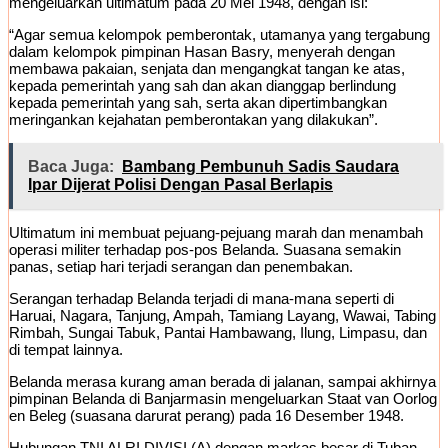
mengeluarkan ultimatum pada 20 Mei 1948, dengan isi:
“Agar semua kelompok pemberontak, utamanya yang tergabung
dalam kelompok pimpinan Hasan Basry, menyerah dengan
membawa pakaian, senjata dan mengangkat tangan ke atas,
kepada pemerintah yang sah dan akan dianggap berlindung
kepada pemerintah yang sah, serta akan dipertimbangkan
meringankan kejahatan pemberontakan yang dilakukan”.
Baca Juga:
Bambang Pembunuh Sadis Saudara
Ipar Dijerat Polisi Dengan Pasal Berlapis
Ultimatum ini membuat pejuang-pejuang marah dan menambah
operasi militer terhadap pos-pos Belanda. Suasana semakin
panas, setiap hari terjadi serangan dan penembakan.
Serangan terhadap Belanda terjadi di mana-mana seperti di
Haruai, Nagara, Tanjung, Ampah, Tamiang Layang, Wawai, Tabing
Rimbah, Sungai Tabuk, Pantai Hambawang, Ilung, Limpasu, dan
di tempat lainnya.
Belanda merasa kurang aman berada di jalanan, sampai akhirnya
pimpinan Belanda di Banjarmasin mengeluarkan Staat van Oorlog
en Beleg (suasana darurat perang) pada 16 Desember 1948.
Hubungan TNI ALRI DIVISI (A) dengan markas besar di Tuban