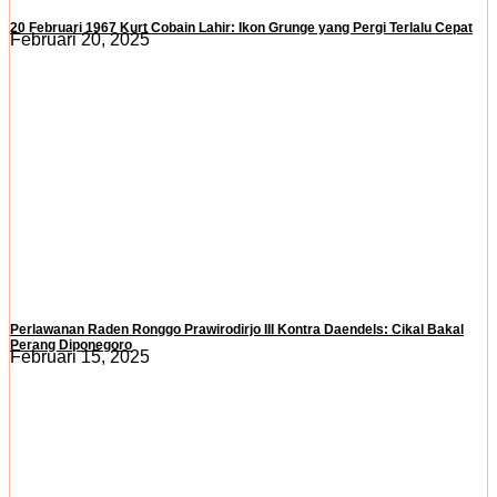
20 Februari 1967 Kurt Cobain Lahir: Ikon Grunge yang Pergi Terlalu Cepat
Februari 20, 2025
Perlawanan Raden Ronggo Prawirodirjo III Kontra Daendels: Cikal Bakal
Perang Diponegoro
Februari 15, 2025