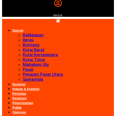
MASUK
Daerah
Balikpapan
Berau
Bontang
Kutai Barat
Kutai Kartanegara
Kutai Timur
Mahakam Ulu
Paser
Penajam Paser Utara
Samarinda
Nasional
Hukum & Kriminal
Peristiwa
Parlemen
Pemerintahan
Politik
Olahraga