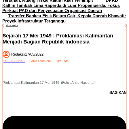
Tertahan, Ruang Fiskal Kaltim Kian Terhimpit
DPRD
Kaltim Tambah Lima Raperda di Luar Propemperda, Fokus
Perkuat PAD dan Penyesuaian Organisasi Daerah
Transfer Bankeu Fisik Belum Cair, Kepala Daerah Khawatir
Proyek Infrastruktur Terganggu
Klausapedia
Sejarah 17 Mei 1949 : Proklamasi Kalimantan
Menjadi Bagian Republik Indonesia
Redaksi
17/05/2022
OLEH
REDAKSI
PADA
17/05/2022
6:53 AM
Proklamasi Kalimantan 17 Mei 1949. (Foto : Arsip Nasional)
BAGIKAN