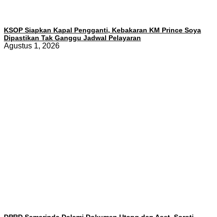
KSOP Siapkan Kapal Pengganti, Kebakaran KM Prince Soya
Dipastikan Tak Ganggu Jadwal Pelayaran
Agustus 1, 2026
DPRD Samarinda Dalami Dokumen Utang dan Aset, Soroti