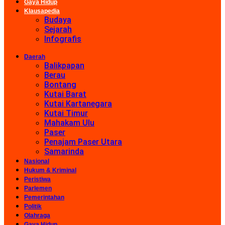
Gaya Hidup
Klausapedia
Budaya
Sejarah
Infografis
Daerah
Balikpapan
Berau
Bontang
Kutai Barat
Kutai Kartanegara
Kutai Timur
Mahakam Ulu
Paser
Penajam Paser Utara
Samarinda
Nasional
Hukum & Kriminal
Peristiwa
Parlemen
Pemerintahan
Politik
Olahraga
Gaya Hidup