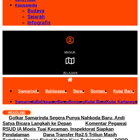
Klausapedia
Budaya
Sejarah
Infografis
MASUK
JELAJAHI
Samarinda
Balikpapan
Berau
Bontang
Kutai Barat
Samarinda
Balikpapan
Berau
Bontang
Kutai Barat
Kutai Kartanegar
HEADLINE
Golkar Samarinda Segera Punya Nahkoda Baru, Andi
Satya Bicara Langkah ke Depan
Komentar Pegawai
RSUD IA Moeis Tuai Kecaman, Inspektorat Siapkan
Pendalaman
Dana Transfer Rp2,5 Triliun Masih