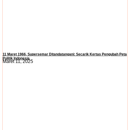
11 Maret 1966, Supersemar Ditandatangani: Secarik Kertas Pengubah Peta
Politik Indonesia
Maret 11, 2025