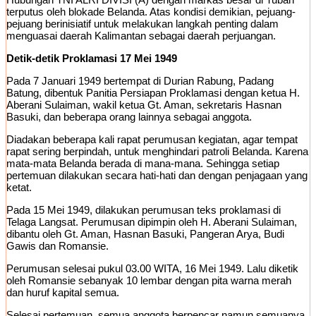
terputus oleh blokade Belanda. Atas kondisi demikian, pejuang-
pejuang berinisiatif untuk melakukan langkah penting dalam
menguasai daerah Kalimantan sebagai daerah perjuangan.
Detik-detik Proklamasi 17 Mei 1949
Pada 7 Januari 1949 bertempat di Durian Rabung, Padang
Batung, dibentuk Panitia Persiapan Proklamasi dengan ketua H.
Aberani Sulaiman, wakil ketua Gt. Aman, sekretaris Hasnan
Basuki, dan beberapa orang lainnya sebagai anggota.
Diadakan beberapa kali rapat perumusan kegiatan, agar tempat
rapat sering berpindah, untuk menghindari patroli Belanda. Karena
mata-mata Belanda berada di mana-mana. Sehingga setiap
pertemuan dilakukan secara hati-hati dan dengan penjagaan yang
ketat.
Pada 15 Mei 1949, dilakukan perumusan teks proklamasi di
Telaga Langsat. Perumusan dipimpin oleh H. Aberani Sulaiman,
dibantu oleh Gt. Aman, Hasnan Basuki, Pangeran Arya, Budi
Gawis dan Romansie.
Perumusan selesai pukul 03.00 WITA, 16 Mei 1949. Lalu diketik
oleh Romansie sebanyak 10 lembar dengan pita warna merah
dan huruf kapital semua.
Selesai pertemuan, semua anggota berpencar namun semuanya