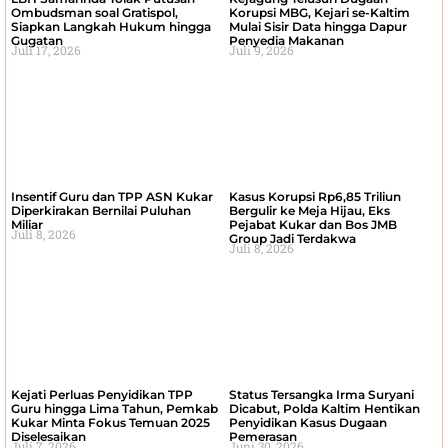
Ombudsman soal Gratispol,
Korupsi MBG, Kejari se-Kaltim
Siapkan Langkah Hukum hingga
Mulai Sisir Data hingga Dapur
Gugatan
Penyedia Makanan
Juli 17, 2026
Juli 9, 2026
Insentif Guru dan TPP ASN Kukar
Kasus Korupsi Rp6,85 Triliun
Diperkirakan Bernilai Puluhan
Bergulir ke Meja Hijau, Eks
Miliar
Pejabat Kukar dan Bos JMB
Juli 8, 2026
Group Jadi Terdakwa
Juli 8, 2026
Kejati Perluas Penyidikan TPP
Status Tersangka Irma Suryani
Guru hingga Lima Tahun, Pemkab
Dicabut, Polda Kaltim Hentikan
Kukar Minta Fokus Temuan 2025
Penyidikan Kasus Dugaan
Diselesaikan
Pemerasan
Juli 7, 2026
Juni 30, 2026