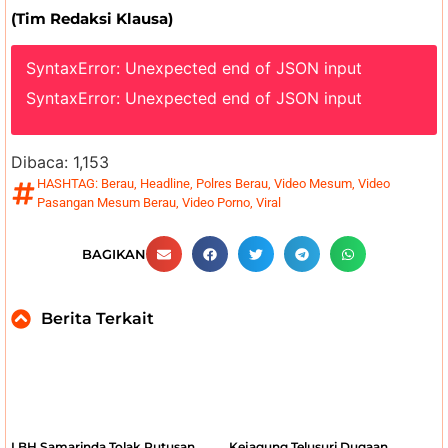
(Tim Redaksi Klausa)
SyntaxError: Unexpected end of JSON input
SyntaxError: Unexpected end of JSON input
Dibaca:
1,153
HASHTAG:
Berau
,
Headline
,
Polres Berau
,
Video Mesum
,
Video
Pasangan Mesum Berau
,
Video Porno
,
Viral
BAGIKAN
Berita Terkait
LBH Samarinda Tolak Putusan
Kejagung Telusuri Dugaan