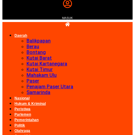
MASUK
Daerah
Balikpapan
Berau
Bontang
Kutai Barat
Kutai Kartanegara
Kutai Timur
Mahakam Ulu
Paser
Penajam Paser Utara
Samarinda
Nasional
Hukum & Kriminal
Peristiwa
Parlemen
Pemerintahan
Politik
Olahraga