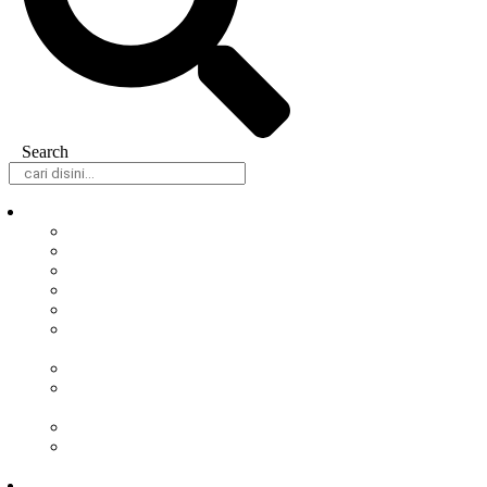
Search
Daerah
Samarinda
Balikpapan
Berau
Bontang
Kutai Barat
Kutai
Kartanegara
Kutai Timur
Mahakam
Ulu
Paser
Penajam Paser
Utara
Nasional