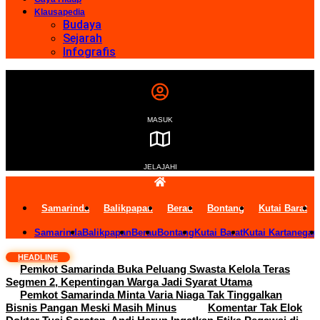
Klausapedia
Budaya
Sejarah
Infografis
MASUK
JELAJAHI
Samarinda
Balikpapan
Berau
Bontang
Kutai Barat
Samarinda
Balikpapan
Berau
Bontang
Kutai Barat
Kutai Kartanegar
HEADLINE
Pemkot Samarinda Buka Peluang Swasta Kelola Teras
Segmen 2, Kepentingan Warga Jadi Syarat Utama
Pemkot Samarinda Minta Varia Niaga Tak Tinggalkan
Bisnis Pangan Meski Masih Minus
Komentar Tak Elok