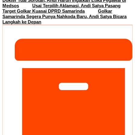
Dokter Tuai Sorotan, Andi Harun Ingatkan Etika Pegawai di
Medsos
Usai Terpilih Aklamasi, Andi Satya Pasang
Target Golkar Kuasai DPRD Samarinda
Golkar
Samarinda Segera Punya Nahkoda Baru, Andi Satya Bicara
Langkah ke Depan