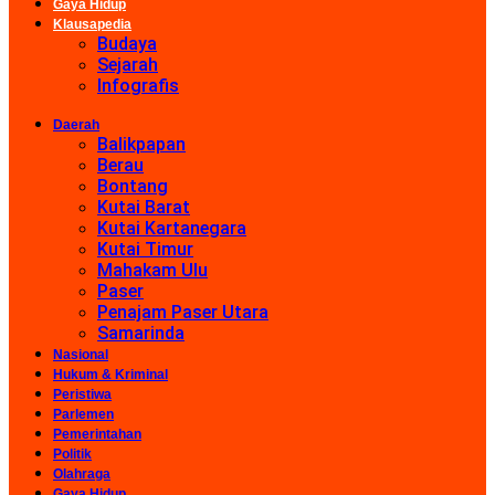
Gaya Hidup
Klausapedia
Budaya
Sejarah
Infografis
Daerah
Balikpapan
Berau
Bontang
Kutai Barat
Kutai Kartanegara
Kutai Timur
Mahakam Ulu
Paser
Penajam Paser Utara
Samarinda
Nasional
Hukum & Kriminal
Peristiwa
Parlemen
Pemerintahan
Politik
Olahraga
Gaya Hidup