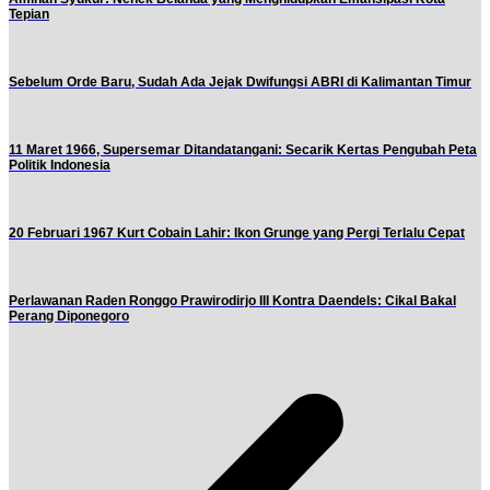
Tepian
Sebelum Orde Baru, Sudah Ada Jejak Dwifungsi ABRI di Kalimantan Timur
11 Maret 1966, Supersemar Ditandatangani: Secarik Kertas Pengubah Peta
Politik Indonesia
20 Februari 1967 Kurt Cobain Lahir: Ikon Grunge yang Pergi Terlalu Cepat
Perlawanan Raden Ronggo Prawirodirjo III Kontra Daendels: Cikal Bakal
Perang Diponegoro