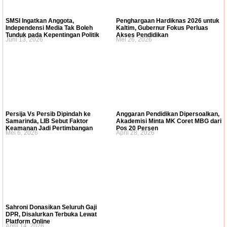
SMSI Ingatkan Anggota,
Penghargaan Hardiknas 2026 untuk
Independensi Media Tak Boleh
Kaltim, Gubernur Fokus Perluas
Tunduk pada Kepentingan Politik
Akses Pendidikan
Juni 13, 2026
Mei 26, 2026
Persija Vs Persib Dipindah ke
Anggaran Pendidikan Dipersoalkan,
Samarinda, LIB Sebut Faktor
Akademisi Minta MK Coret MBG dari
Keamanan Jadi Pertimbangan
Pos 20 Persen
Mei 6, 2026
April 28, 2026
Sahroni Donasikan Seluruh Gaji
DPR, Disalurkan Terbuka Lewat
Platform Online
April 14, 2026