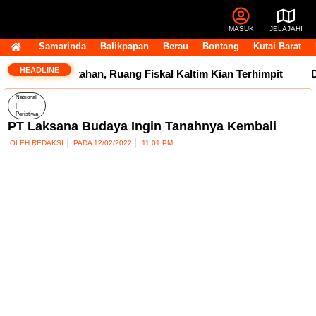
MASUK
JELAJAHI
Samarinda
Balikpapan
Berau
Bontang
Kutai Barat
HEADLINE
liun Masih Tertahan, Ruang Fiskal Kaltim Kian Terhimpit
DP
Nasional
|
Peristiwa
PT Laksana Budaya Ingin Tanahnya Kembali
OLEH
REDAKSI
PADA
12/02/2022
11:01 PM