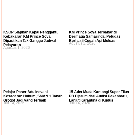
KSOP Siapkan Kapal Pengganti,
KM Prince Soya Terbakar di
Kebakaran KM Prince Soya
Dermaga Samarinda, Petugas
Dipastikan Tak Ganggu Jadwal
Berhasil Cegah Api Meluas
Agustus 1, 2026
Pelayaran
Agustus 1, 2026
Pelajar Paser Adu Inovasi
15 Atlet Muda Kantongi Super Tiket
Kesadaran Hukum, SMAN 1 Tanah
PB Djarum dari Audisi Pekanbaru,
Grogot Jadi yang Terbaik
Lanjut Karantina di Kudus
Juli 14, 2026
Juli 14, 2026