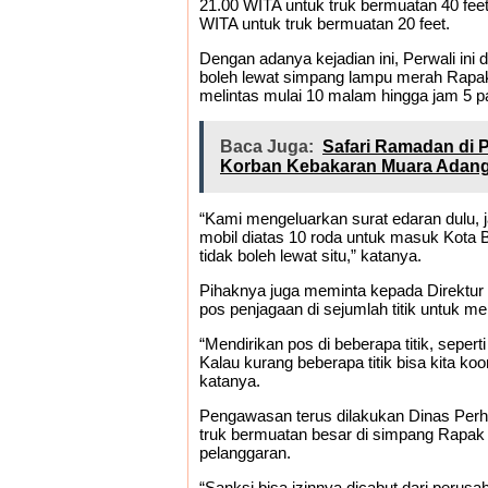
21.00 WITA untuk truk bermuatan 40 fee
WITA untuk truk bermuatan 20 feet.
Dengan adanya kejadian ini, Perwali ini 
boleh lewat simpang lampu merah Rapak 
melintas mulai 10 malam hingga jam 5 pa
Baca Juga:
Safari Ramadan di 
Korban Kebakaran Muara Adan
“Kami mengeluarkan surat edaran dulu, 
mobil diatas 10 roda untuk masuk Kota B
tidak boleh lewat situ,” katanya.
Pihaknya juga meminta kepada Direktur 
pos penjagaan di sejumlah titik untuk 
“Mendirikan pos di beberapa titik, seper
Kalau kurang beberapa titik bisa kita k
katanya.
Pengawasan terus dilakukan Dinas Per
truk bermuatan besar di simpang Rapak in
pelanggaran.
“Sanksi bisa izinnya dicabut dari perusah