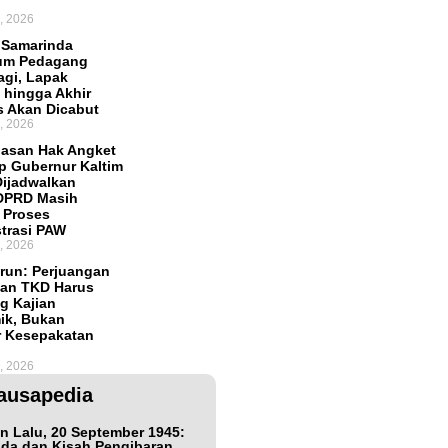
, 2026
 Samarinda
tum Pedagang
agi, Lapak
hingga Akhir
 Akan Dicabut
, 2026
asan Hak Angket
p Gubernur Kaltim
ijadwalkan
 DPRD Masih
 Proses
trasi PAW
, 2026
run: Perjuangan
an TKD Harus
g Kajian
ik, Bukan
r Kesepakatan
, 2026
ausapedia
n Lalu, 20 September 1945:
da dan Kisah Pengibaran