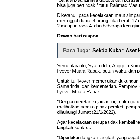
bisa juga bertindak,” tutur Rahmad Masu
Diketahui, pada kecelakaan maut simpa
meninggal dunia, 4 orang luka berat, 17
2 maupun roda 4, dan beberapa kerugian
Dewan beri respon
Baca Juga:
Sekda Kukar: Aset 
Sementara itu, Syafruddin, Anggota K
flyover Muara Rapak, butuh waktu dan p
Untuk itu flyover memerlukan dukungan
Samarinda, dan kementerian. Pemprov K
flyover Muara Rapak.
“Dengan deretan kejadian ini, maka gub
melibatkan semua pihak pemkot, pempro
dihubungi Jumat (21/1/2022).
Agar kecelakaan serupa tidak kembali t
langkah konkret.
“Diperlukan langkah-langkah yang cepat