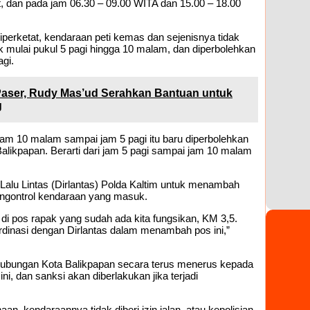
t, dan pada jam 06.30 – 09.00 WITA dan 15.00 – 18.00
diperketat, kendaraan peti kemas dan sejenisnya tidak
mulai pukul 5 pagi hingga 10 malam, dan diperbolehkan
gi.
Paser, Rudy Mas’ud Serahkan Bantuan untuk
g
jam 10 malam sampai jam 5 pagi itu baru diperbolehkan
alikpapan. Berarti dari jam 5 pagi sampai jam 10 malam
Lalu Lintas (Dirlantas) Polda Kaltim untuk menambah
mengontrol kendaraan yang masuk.
ti di pos rapak yang sudah ada kita fungsikan, KM 3,5.
oordinasi dengan Dirlantas dalam menambah pos ini,”
hubungan Kota Balikpapan secara terus menerus kepada
i, dan sanksi akan diberlakukan jika terjadi
aan, kendaraannya tidak diberi izin jalan, atau kepolisian