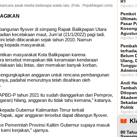
RT
ancara awak media beberapa waktu lalu. (Foto : PojokNegeri.com)
Agustus 2
Pemkot
AGIKAN
Ultima
Pasar P
Kosong 
ngunan flyover di simpang Rapak Balikpapan Utara
Agustus
dian kecelakaan maut, Jum’at (21/1/2022) pagi tadi.
Agustus 3
ini telah dibicarakan sejak tahun 2010. Namun
ang kepada masyarakat.
Pembah
terhada
nantikan masyarakat Kota Balikpapan karena
Belum D
a tersebut merupakan titik keramaian kendaraan
Ulang,
elakaan lalu lintas, dan memakan banyak korban.
Tunggu
Adminis
mengungkapkan anggaran untuk rencana pembangunan
Agustus 3
annya, padahal menurutnya telah disahkan oleh
Andi Ha
.
Tambah
Ditopan
 APBD-P tahun 2021 itu sudah dianggarkan dari Pemprov,
Akadem
garan) hilang, anggaran itu tidak tahu kemana,” katanya.
Sekada
Politik
kepada Gubernur Kalimantan Timur terkait
Agustus 4
pak, agar anggaran tersebut dapat dibangun flyover.
Kl
i ke Pemerintah Provinsi Kaltim Gubernur supaya masuk
 kami kerjakan,” ujarnya.
80 Tahu
Samarin