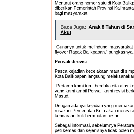
Menurut orang nomor satu di Kota Balikp
diberikan Pemerintah Provinsi Kalimant
bagi masyarakat.
Baca Juga:
Anak 8 Tahun di Sa
Akut
“Gunanya untuk melindungi masyarakat
flyover Rapak Balikpapan,” pungkasnya.
Perwali direvisi
Pasca kejadian kecelakaan maut di sim
Kota Balikpapan langsung melaksanakan 
“Pertama kami turut berduka cita atas k
yang kami ambil Perwali kami revisi ber
Masud.
Dengan adanya kejadian yang memakan 
rusak ini Pemerintah Kota akan merevisi 
kendaraan truk bermuatan besar.
Sebagai informasi, sebelumnya Peratura
peti kemas dan sejenisnya tidak boleh 