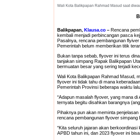
Wali Kota Balikpapan Rahmad Masud saat diwaw
B
Balikpapan,
Klausa.co
–
Rencana pemba
kembali menjadi perbincangan pasca keja
Pasalnya, rencana pembangunan flyiver 
Pemerintah belum memberikan titik ter
Bukan tanpa sebab, flyover ini terus di
tanjakan simpang Rapak Balikpapan Utar
bermuatan besar yang sering terjadi kec
Wali Kota Balikpapan Rahmad Masud, 
flyover ini tidak tahu di mana keberada
Pemerintah Provinsi beberapa waktu lalu
“Adapun masalah flyover, yang mana di
ternyata begitu disahkan barangnya (ang
Pihaknya pun akan meminta penjelasan 
rencana pembangunan flyover simpang Ra
“Kita seluruh jajaran akan berkoordinas
APBD tahun ini, dan 2023 flyover ini bisa