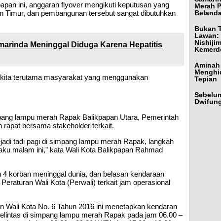
apan ini, anggaran flyover mengikuti keputusan yang
Merah P
an Timur, dan pembangunan tersebut sangat dibutuhkan
Beland
Bukan 
Lawan: 
Nishiji
marinda Meninggal Diduga Karena Hepatitis
Kemerd
Aminah 
Menghi
 kita terutama masyarakat yang menggunakan
Tepian
Sebelum
Dwifung
pang lampu merah Rapak Balikpapan Utara, Pemerintah
rapat bersama stakeholder terkait.
ejadi tadi pagi di simpang lampu merah Rapak, langkah
laku malam ini,” kata Wali Kota Balikpapan Rahmad
4 korban meninggal dunia, dan belasan kendaraan
Peraturan Wali Kota (Perwali) terkait jam operasional
n Wali Kota No. 6 Tahun 2016 ini menetapkan kendaran
melintas di simpang lampu merah Rapak pada jam 06.00 –