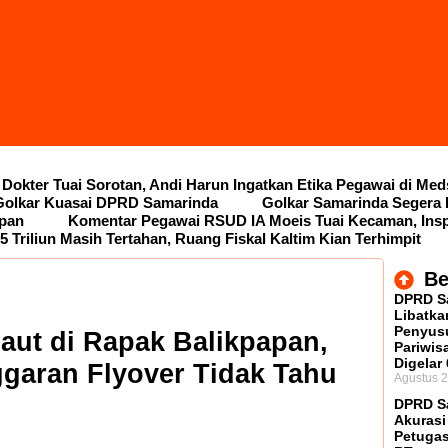
Dokter Tuai Sorotan, Andi Harun Ingatkan Etika Pegawai di Me
 Golkar Kuasai DPRD Samarinda
Golkar Samarinda Segera 
epan
Komentar Pegawai RSUD IA Moeis Tuai Kecaman, Ins
5 Triliun Masih Tertahan, Ruang Fiskal Kaltim Kian Terhimpit
Be
DPRD S
Libatka
Penyus
aut di Rapak Balikpapan,
Pariwisa
Digelar
ggaran Flyover Tidak Tahu
Agustus 2
DPRD Sa
Akurasi
Petugas