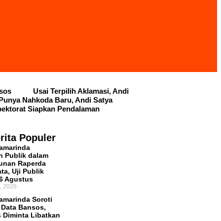
dsos
Usai Terpilih Aklamasi, Andi
Punya Nahkoda Baru, Andi Satya
pektorat Siapkan Pendalaman
rita Populer
amarinda
n Publik dalam
unan Raperda
ta, Uji Publik
 6 Agustus
, 2026
marinda Soroti
 Data Bansos,
 Diminta Libatkan