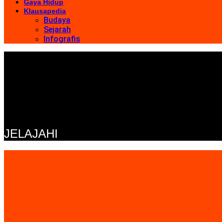
Gaya Hidup
Klausapedia
Budaya
Sejarah
Infografis
JELAJAHI