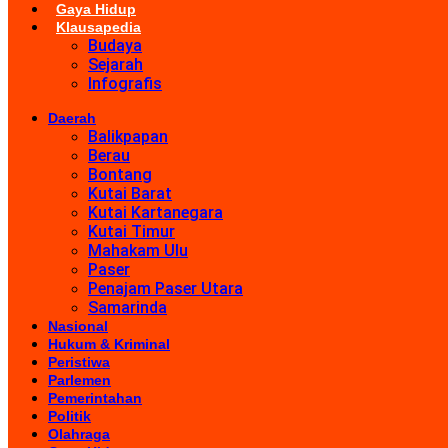
Gaya Hidup
Klausapedia
Budaya
Sejarah
Infografis
Daerah
Balikpapan
Berau
Bontang
Kutai Barat
Kutai Kartanegara
Kutai Timur
Mahakam Ulu
Paser
Penajam Paser Utara
Samarinda
Nasional
Hukum & Kriminal
Peristiwa
Parlemen
Pemerintahan
Politik
Olahraga