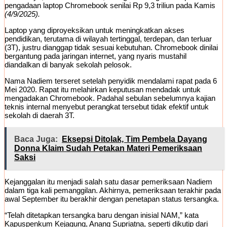
pengadaan laptop Chromebook senilai Rp 9,3 triliun pada Kamis
(4/9/2025).
Laptop yang diproyeksikan untuk meningkatkan akses
pendidikan, terutama di wilayah tertinggal, terdepan, dan terluar
(3T), justru dianggap tidak sesuai kebutuhan. Chromebook dinilai
bergantung pada jaringan internet, yang nyaris mustahil
diandalkan di banyak sekolah pelosok.
Nama Nadiem terseret setelah penyidik mendalami rapat pada 6
Mei 2020. Rapat itu melahirkan keputusan mendadak untuk
mengadakan Chromebook. Padahal sebulan sebelumnya kajian
teknis internal menyebut perangkat tersebut tidak efektif untuk
sekolah di daerah 3T.
Baca Juga:
Eksepsi Ditolak, Tim Pembela Dayang
Donna Klaim Sudah Petakan Materi Pemeriksaan
Saksi
Kejanggalan itu menjadi salah satu dasar pemeriksaan Nadiem
dalam tiga kali pemanggilan. Akhirnya, pemeriksaan terakhir pada
awal September itu berakhir dengan penetapan status tersangka.
“Telah ditetapkan tersangka baru dengan inisial NAM,” kata
Kapuspenkum Kejagung, Anang Supriatna, seperti dikutip dari