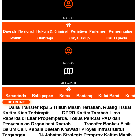
MASUK
Daerah
Nasional
Hukum & Kriminal
Peristiwa
Parlemen
Pemerintahan
Politik
Olahraga
Gaya Hidup
Klausapedia
MASUK
JELAJAHI
Samarinda
Balikpapan
Berau
Bontang
Kutai Barat
Kutai
HEADLINE
Dana Transfer Rp2,5 Triliun Masih Tertahan, Ruang Fiskal
Kaltim Kian Terhimpit
DPRD Kaltim Tambah Lima
Raperda di Luar Propemperda, Fokus Perkuat PAD dan
Penyesuaian Organisasi Daerah
Transfer Bankeu Fisik
Belum Cair, Kepala Daerah Khawatir Proyek Infrastruktur
Terganggu
14 Jabatan Strategis Pemprov Kaltim Masih