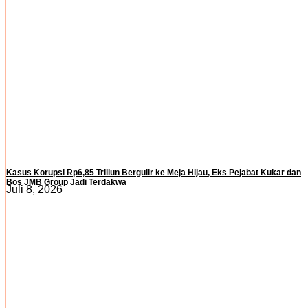
Kasus Korupsi Rp6,85 Triliun Bergulir ke Meja Hijau, Eks Pejabat Kukar dan
Bos JMB Group Jadi Terdakwa
Juli 8, 2026