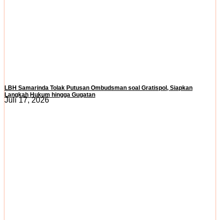
LBH Samarinda Tolak Putusan Ombudsman soal Gratispol, Siapkan
Langkah Hukum hingga Gugatan
Juli 17, 2026