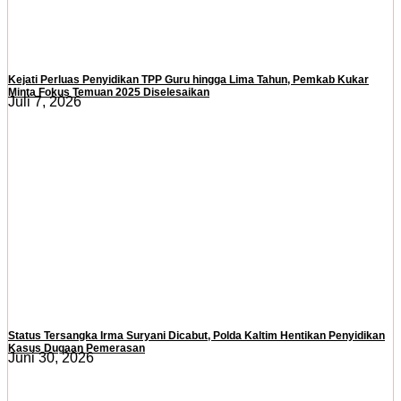
Kejati Perluas Penyidikan TPP Guru hingga Lima Tahun, Pemkab Kukar
Minta Fokus Temuan 2025 Diselesaikan
Juli 7, 2026
Status Tersangka Irma Suryani Dicabut, Polda Kaltim Hentikan Penyidikan
Kasus Dugaan Pemerasan
Juni 30, 2026