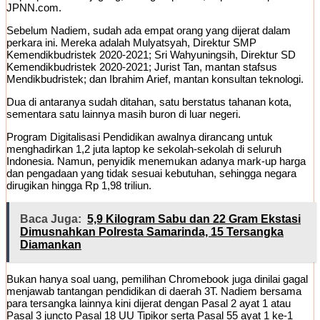
JPNN.com.
Sebelum Nadiem, sudah ada empat orang yang dijerat dalam
perkara ini. Mereka adalah Mulyatsyah, Direktur SMP
Kemendikbudristek 2020-2021; Sri Wahyuningsih, Direktur SD
Kemendikbudristek 2020-2021; Jurist Tan, mantan stafsus
Mendikbudristek; dan Ibrahim Arief, mantan konsultan teknologi.
Dua di antaranya sudah ditahan, satu berstatus tahanan kota,
sementara satu lainnya masih buron di luar negeri.
Program Digitalisasi Pendidikan awalnya dirancang untuk
menghadirkan 1,2 juta laptop ke sekolah-sekolah di seluruh
Indonesia. Namun, penyidik menemukan adanya mark-up harga
dan pengadaan yang tidak sesuai kebutuhan, sehingga negara
dirugikan hingga Rp 1,98 triliun.
Baca Juga:
5,9 Kilogram Sabu dan 22 Gram Ekstasi
Dimusnahkan Polresta Samarinda, 15 Tersangka
Diamankan
Bukan hanya soal uang, pemilihan Chromebook juga dinilai gagal
menjawab tantangan pendidikan di daerah 3T. Nadiem bersama
para tersangka lainnya kini dijerat dengan Pasal 2 ayat 1 atau
Pasal 3 juncto Pasal 18 UU Tipikor serta Pasal 55 ayat 1 ke-1