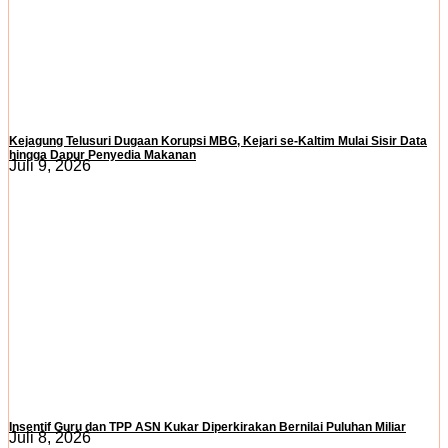
Kejagung Telusuri Dugaan Korupsi MBG, Kejari se-Kaltim Mulai Sisir Data
hingga Dapur Penyedia Makanan
Juli 9, 2026
Insentif Guru dan TPP ASN Kukar Diperkirakan Bernilai Puluhan Miliar
Juli 8, 2026