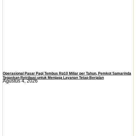
Operasional Pasar Pagi Tembus Rp10 Miliar per Tahun, Pemkot Samarinda
Tegaskan Retribusi untuk Menjaga Layanan Tetap Berjalan
Agustus 4, 2026