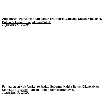
Andi Harun: Perjuangan Tambahan TKD Harus Ditopang Kajian Akademik,
Bukan Sekadar Kesepakatan Politik
Agustus 4, 2026
Pembahasan Hak Angket terhadap Gubernur Kaltim Belum Dijadwalkan
Ulang, DPRD Masih Tunggu Proses Administrasi PAW
Agustus 3, 2026