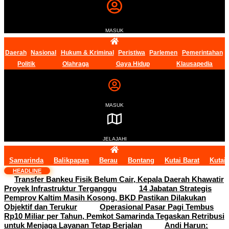
MASUK
Daerah
Nasional
Hukum & Kriminal
Peristiwa
Parlemen
Pemerintahan
Politik
Olahraga
Gaya Hidup
Klausapedia
MASUK
JELAJAHI
Samarinda
Balikpapan
Berau
Bontang
Kutai Barat
Kutai
HEADLINE
Transfer Bankeu Fisik Belum Cair, Kepala Daerah Khawatir
Proyek Infrastruktur Terganggu
14 Jabatan Strategis
Pemprov Kaltim Masih Kosong, BKD Pastikan Dilakukan
Objektif dan Terukur
Operasional Pasar Pagi Tembus
Rp10 Miliar per Tahun, Pemkot Samarinda Tegaskan Retribusi
untuk Menjaga Layanan Tetap Berjalan
Andi Harun: