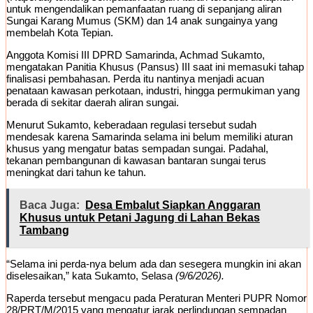
untuk mengendalikan pemanfaatan ruang di sepanjang aliran
Sungai Karang Mumus (SKM) dan 14 anak sungainya yang
membelah Kota Tepian.
Anggota Komisi III DPRD Samarinda, Achmad Sukamto,
mengatakan Panitia Khusus (Pansus) III saat ini memasuki tahap
finalisasi pembahasan. Perda itu nantinya menjadi acuan
penataan kawasan perkotaan, industri, hingga permukiman yang
berada di sekitar daerah aliran sungai.
Menurut Sukamto, keberadaan regulasi tersebut sudah
mendesak karena Samarinda selama ini belum memiliki aturan
khusus yang mengatur batas sempadan sungai. Padahal,
tekanan pembangunan di kawasan bantaran sungai terus
meningkat dari tahun ke tahun.
Baca Juga:
Desa Embalut Siapkan Anggaran
Khusus untuk Petani Jagung di Lahan Bekas
Tambang
“Selama ini perda-nya belum ada dan sesegera mungkin ini akan
diselesaikan,” kata Sukamto, Selasa
(9/6/2026).
Raperda tersebut mengacu pada Peraturan Menteri PUPR Nomor
28/PRT/M/2015 yang mengatur jarak perlindungan sempadan