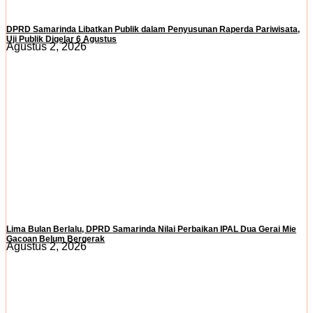
DPRD Samarinda Libatkan Publik dalam Penyusunan Raperda Pariwisata,
Uji Publik Digelar 6 Agustus
Agustus 2, 2026
Lima Bulan Berlalu, DPRD Samarinda Nilai Perbaikan IPAL Dua Gerai Mie
Gacoan Belum Bergerak
Agustus 2, 2026