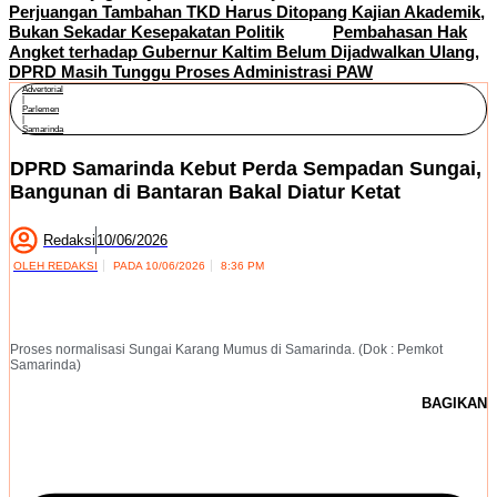
Perjuangan Tambahan TKD Harus Ditopang Kajian Akademik,
Bukan Sekadar Kesepakatan Politik
Pembahasan Hak
Angket terhadap Gubernur Kaltim Belum Dijadwalkan Ulang,
DPRD Masih Tunggu Proses Administrasi PAW
Advertorial
|
Parlemen
|
Samarinda
DPRD Samarinda Kebut Perda Sempadan Sungai,
Bangunan di Bantaran Bakal Diatur Ketat
Redaksi
10/06/2026
OLEH
REDAKSI
PADA
10/06/2026
8:36 PM
Proses normalisasi Sungai Karang Mumus di Samarinda. (Dok : Pemkot
Samarinda)
BAGIKAN