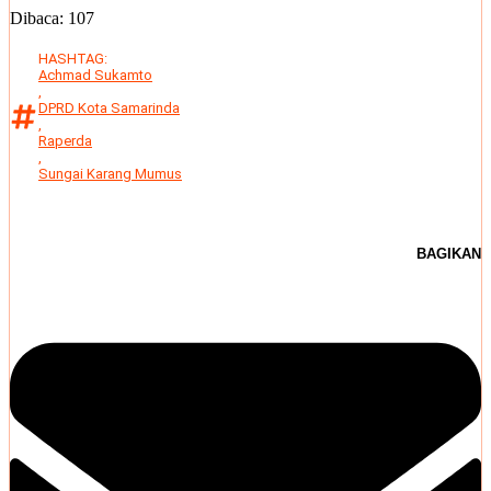
Dibaca:
107
HASHTAG:
Achmad Sukamto
,
DPRD Kota Samarinda
,
Raperda
,
Sungai Karang Mumus
BAGIKAN