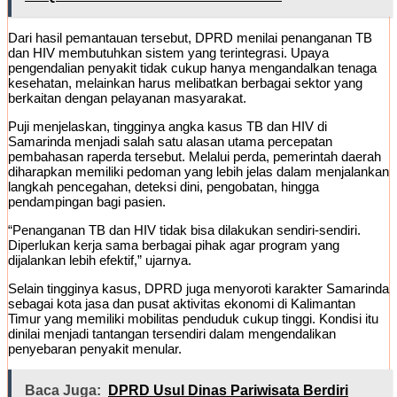
Dari hasil pemantauan tersebut, DPRD menilai penanganan TB
dan HIV membutuhkan sistem yang terintegrasi. Upaya
pengendalian penyakit tidak cukup hanya mengandalkan tenaga
kesehatan, melainkan harus melibatkan berbagai sektor yang
berkaitan dengan pelayanan masyarakat.
Puji menjelaskan, tingginya angka kasus TB dan HIV di
Samarinda menjadi salah satu alasan utama percepatan
pembahasan raperda tersebut. Melalui perda, pemerintah daerah
diharapkan memiliki pedoman yang lebih jelas dalam menjalankan
langkah pencegahan, deteksi dini, pengobatan, hingga
pendampingan bagi pasien.
“Penanganan TB dan HIV tidak bisa dilakukan sendiri-sendiri.
Diperlukan kerja sama berbagai pihak agar program yang
dijalankan lebih efektif,” ujarnya.
Selain tingginya kasus, DPRD juga menyoroti karakter Samarinda
sebagai kota jasa dan pusat aktivitas ekonomi di Kalimantan
Timur yang memiliki mobilitas penduduk cukup tinggi. Kondisi itu
dinilai menjadi tantangan tersendiri dalam mengendalikan
penyebaran penyakit menular.
Baca Juga:
DPRD Usul Dinas Pariwisata Berdiri