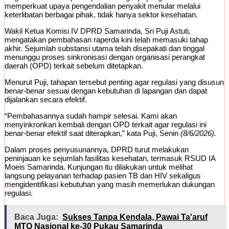
memperkuat upaya pengendalian penyakit menular melalui
keterlibatan berbagai pihak, tidak hanya sektor kesehatan.
Wakil Ketua Komisi IV DPRD Samarinda, Sri Puji Astuti,
mengatakan pembahasan raperda kini telah memasuki tahap
akhir. Sejumlah substansi utama telah disepakati dan tinggal
menunggu proses sinkronisasi dengan organisasi perangkat
daerah (OPD) terkait sebelum ditetapkan.
Menurut Puji, tahapan tersebut penting agar regulasi yang disusun
benar-benar sesuai dengan kebutuhan di lapangan dan dapat
dijalankan secara efektif.
“Pembahasannya sudah hampir selesai. Kami akan
menyinkronkan kembali dengan OPD terkait agar regulasi ini
benar-benar efektif saat diterapkan,” kata Puji, Senin
(8/6/2026).
Dalam proses penyusunannya, DPRD turut melakukan
peninjauan ke sejumlah fasilitas kesehatan, termasuk RSUD IA
Moeis Samarinda. Kunjungan itu dilakukan untuk melihat
langsung pelayanan terhadap pasien TB dan HIV sekaligus
mengidentifikasi kebutuhan yang masih memerlukan dukungan
regulasi.
Baca Juga:
Sukses Tanpa Kendala, Pawai Ta'aruf
MTQ Nasional ke-30 Pukau Samarinda