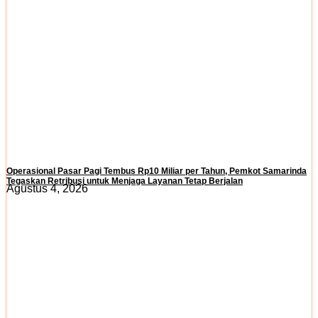
Operasional Pasar Pagi Tembus Rp10 Miliar per Tahun, Pemkot Samarinda
Tegaskan Retribusi untuk Menjaga Layanan Tetap Berjalan
Agustus 4, 2026