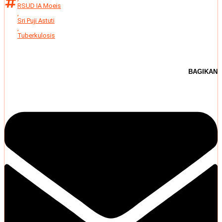
RSUD IA Moeis
,
Sri Puji Astuti
,
Tuberkulosis
BAGIKAN