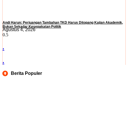
Andi Harun: Perjuangan Tambahan TKD Harus Ditopang Kajian Akademik,
Bukan Sekadar Kesepakatan Politik
Agustus 4, 2026
.
.
Berita Populer