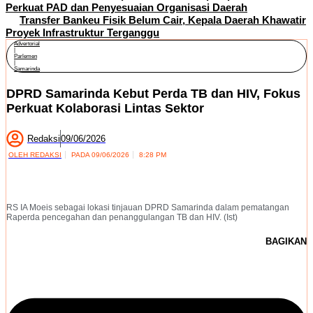
Perkuat PAD dan Penyesuaian Organisasi Daerah
Transfer Bankeu Fisik Belum Cair, Kepala Daerah Khawatir
Proyek Infrastruktur Terganggu
Advertorial
|
Parlemen
|
Samarinda
DPRD Samarinda Kebut Perda TB dan HIV, Fokus
Perkuat Kolaborasi Lintas Sektor
Redaksi
09/06/2026
OLEH
REDAKSI
PADA
09/06/2026
8:28 PM
RS IA Moeis sebagai lokasi tinjauan DPRD Samarinda dalam pematangan
Raperda pencegahan dan penanggulangan TB dan HIV. (Ist)
BAGIKAN