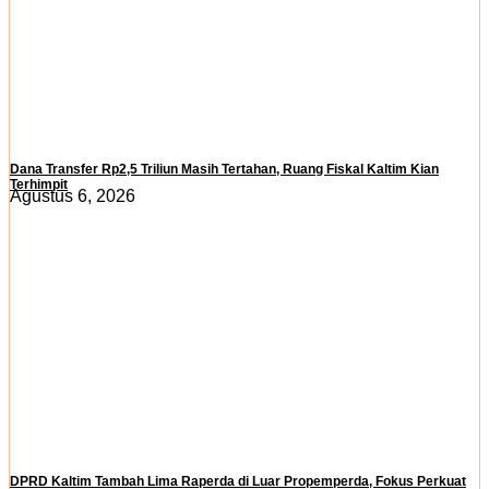
Dana Transfer Rp2,5 Triliun Masih Tertahan, Ruang Fiskal Kaltim Kian
Terhimpit
Agustus 6, 2026
DPRD Kaltim Tambah Lima Raperda di Luar Propemperda, Fokus Perkuat