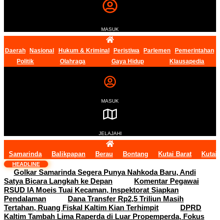
MASUK
Daerah
Nasional
Hukum & Kriminal
Peristiwa
Parlemen
Pemerintahan
Politik
Olahraga
Gaya Hidup
Klausapedia
MASUK
JELAJAHI
Samarinda
Balikpapan
Berau
Bontang
Kutai Barat
Kutai
HEADLINE
Golkar Samarinda Segera Punya Nahkoda Baru, Andi
Satya Bicara Langkah ke Depan
Komentar Pegawai
RSUD IA Moeis Tuai Kecaman, Inspektorat Siapkan
Pendalaman
Dana Transfer Rp2,5 Triliun Masih
Tertahan, Ruang Fiskal Kaltim Kian Terhimpit
DPRD
Kaltim Tambah Lima Raperda di Luar Propemperda, Fokus