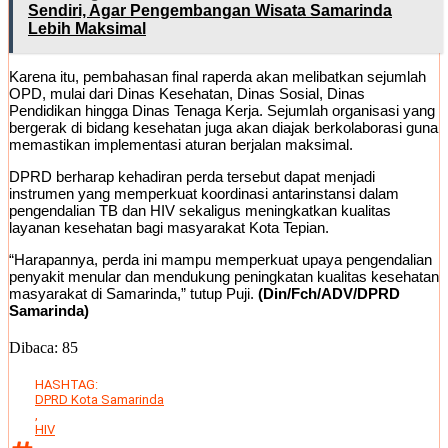
Sendiri, Agar Pengembangan Wisata Samarinda
Lebih Maksimal
Karena itu, pembahasan final raperda akan melibatkan sejumlah
OPD, mulai dari Dinas Kesehatan, Dinas Sosial, Dinas
Pendidikan hingga Dinas Tenaga Kerja. Sejumlah organisasi yang
bergerak di bidang kesehatan juga akan diajak berkolaborasi guna
memastikan implementasi aturan berjalan maksimal.
DPRD berharap kehadiran perda tersebut dapat menjadi
instrumen yang memperkuat koordinasi antarinstansi dalam
pengendalian TB dan HIV sekaligus meningkatkan kualitas
layanan kesehatan bagi masyarakat Kota Tepian.
“Harapannya, perda ini mampu memperkuat upaya pengendalian
penyakit menular dan mendukung peningkatan kualitas kesehatan
masyarakat di Samarinda,” tutup Puji.
(Din/Fch/ADV/DPRD
Samarinda)
Dibaca:
85
HASHTAG:
DPRD Kota Samarinda
,
HIV
,