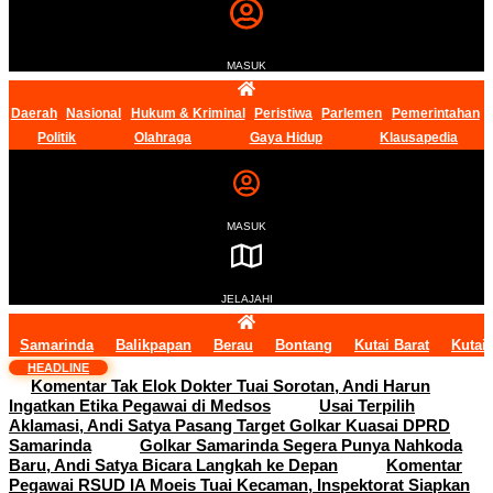
MASUK
Daerah
Nasional
Hukum & Kriminal
Peristiwa
Parlemen
Pemerintahan
Politik
Olahraga
Gaya Hidup
Klausapedia
MASUK
JELAJAHI
Samarinda
Balikpapan
Berau
Bontang
Kutai Barat
Kutai
HEADLINE
Komentar Tak Elok Dokter Tuai Sorotan, Andi Harun
Ingatkan Etika Pegawai di Medsos
Usai Terpilih
Aklamasi, Andi Satya Pasang Target Golkar Kuasai DPRD
Samarinda
Golkar Samarinda Segera Punya Nahkoda
Baru, Andi Satya Bicara Langkah ke Depan
Komentar
Pegawai RSUD IA Moeis Tuai Kecaman, Inspektorat Siapkan