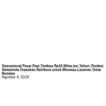
Operasional Pasar Pagi Tembus Rp10 Miliar per Tahun, Pemkot
Samarinda Tegaskan Retribusi untuk Menjaga Layanan Tetap
Berjalan
Agustus 4, 2026