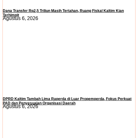
Dana Transfer Rp2,5 Triliun Masih Tertahan, Ruang Fiskal Kaltim Kian
Terhimpit
Agustus 6, 2026
DPRD Kaltim Tambah Lima Raperda di Luar Propemperda, Fokus Perkuat
PAD dan Penyesuaian Organisasi Daerah
Agustus 6, 2026