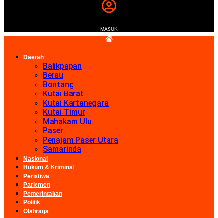
MASUK
Daerah
Balikpapan
Berau
Bontang
Kutai Barat
Kutai Kartanegara
Kutai Timur
Mahakam Ulu
Paser
Penajam Paser Utara
Samarinda
Nasional
Hukum & Kriminal
Peristiwa
Parlemen
Pemerintahan
Politik
Olahraga