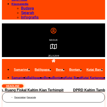
Klausapedia
Budaya
Sejarah
Infografis
MASUK
JELAJAHI
Samarinda
Balikpapan
Berau
Bontang
Kutai Barat
Samarinda
Balikpapan
Berau
Bontang
Kutai Barat
Kutai Kartanegar
HEADLINE
ang Fiskal Kaltim Kian Terhimpit
DPRD Kaltim Tambah Lima 
Pemerintahan
|
Samarinda