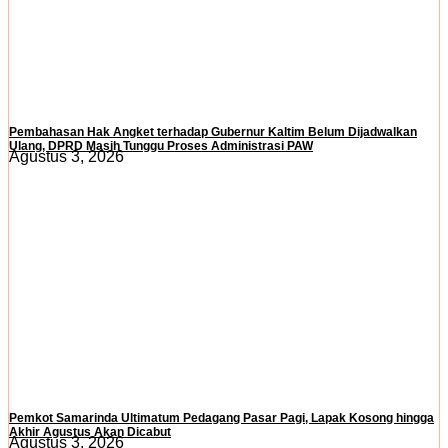
Pembahasan Hak Angket terhadap Gubernur Kaltim Belum Dijadwalkan
Ulang, DPRD Masih Tunggu Proses Administrasi PAW
Agustus 3, 2026
Pemkot Samarinda Ultimatum Pedagang Pasar Pagi, Lapak Kosong hingga
Akhir Agustus Akan Dicabut
Agustus 3, 2026