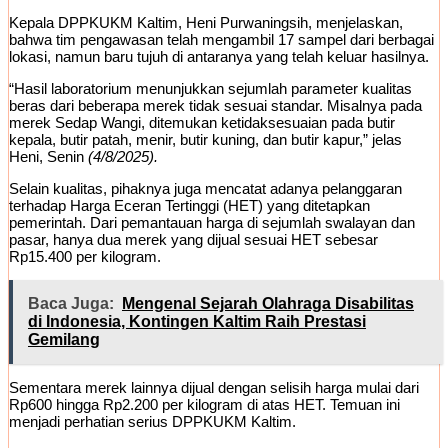
Kepala DPPKUKM Kaltim, Heni Purwaningsih, menjelaskan,
bahwa tim pengawasan telah mengambil 17 sampel dari berbagai
lokasi, namun baru tujuh di antaranya yang telah keluar hasilnya.
“Hasil laboratorium menunjukkan sejumlah parameter kualitas
beras dari beberapa merek tidak sesuai standar. Misalnya pada
merek Sedap Wangi, ditemukan ketidaksesuaian pada butir
kepala, butir patah, menir, butir kuning, dan butir kapur,” jelas
Heni, Senin
(4/8/2025).
Selain kualitas, pihaknya juga mencatat adanya pelanggaran
terhadap Harga Eceran Tertinggi (HET) yang ditetapkan
pemerintah. Dari pemantauan harga di sejumlah swalayan dan
pasar, hanya dua merek yang dijual sesuai HET sebesar
Rp15.400 per kilogram.
Baca Juga:
Mengenal Sejarah Olahraga Disabilitas
di Indonesia, Kontingen Kaltim Raih Prestasi
Gemilang
Sementara merek lainnya dijual dengan selisih harga mulai dari
Rp600 hingga Rp2.200 per kilogram di atas HET. Temuan ini
menjadi perhatian serius DPPKUKM Kaltim.