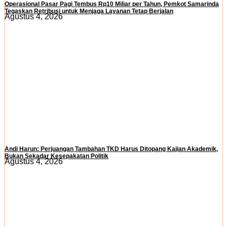
Operasional Pasar Pagi Tembus Rp10 Miliar per Tahun, Pemkot Samarinda
Tegaskan Retribusi untuk Menjaga Layanan Tetap Berjalan
Agustus 4, 2026
Andi Harun: Perjuangan Tambahan TKD Harus Ditopang Kajian Akademik,
Bukan Sekadar Kesepakatan Politik
Agustus 4, 2026