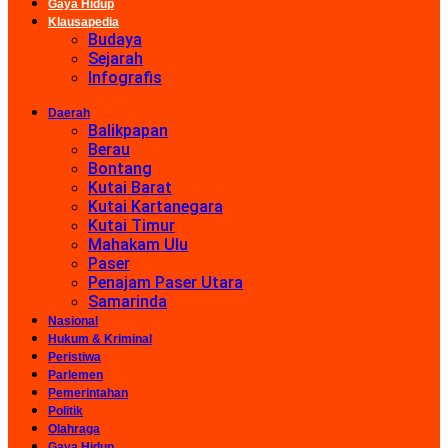
Gaya Hidup
Klausapedia
Budaya
Sejarah
Infografis
Daerah
Balikpapan
Berau
Bontang
Kutai Barat
Kutai Kartanegara
Kutai Timur
Mahakam Ulu
Paser
Penajam Paser Utara
Samarinda
Nasional
Hukum & Kriminal
Peristiwa
Parlemen
Pemerintahan
Politik
Olahraga
Gaya Hidup