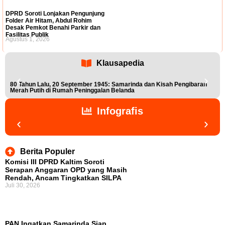
DPRD Soroti Lonjakan Pengunjung
Folder Air Hitam, Abdul Rohim
Desak Pemkot Benahi Parkir dan
Fasilitas Publik
Agustus 1, 2026
Klausapedia
80 Tahun Lalu, 20 September 1945: Samarinda dan Kisah Pengibaran
Buk
Merah Putih di Rumah Peninggalan Belanda
Nis
Infografis
Berita Populer
Komisi III DPRD Kaltim Soroti
Serapan Anggaran OPD yang Masih
Rendah, Ancam Tingkatkan SILPA
Juli 30, 2026
PAN Ingatkan Samarinda Siap