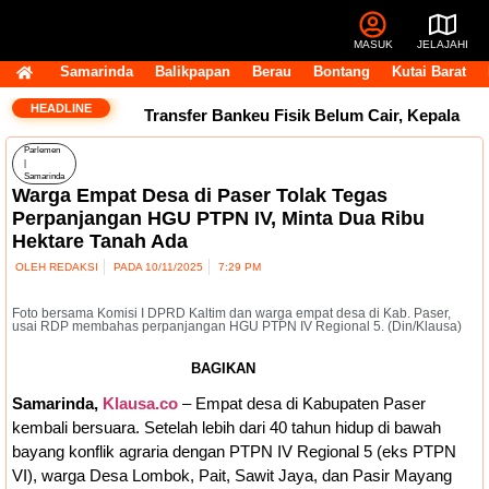
MASUK
JELAJAHI
Samarinda
Balikpapan
Berau
Bontang
Kutai Barat
HEADLINE
Transfer Bankeu Fisik Belum Cair, Kepala
Parlemen
Daerah Khawatir Proyek Infrastruktur
|
Samarinda
Warga Empat Desa di Paser Tolak Tegas
Terganggu
14 Jabatan Strategis Pemprov
Perpanjangan HGU PTPN IV, Minta Dua Ribu
Hektare Tanah Ada
Kaltim Masih Kosong, BKD Pastikan Dilakukan
OLEH
REDAKSI
PADA
10/11/2025
7:29 PM
Objektif dan Terukur
Operasional Pasar
Foto bersama Komisi I DPRD Kaltim dan warga empat desa di Kab. Paser,
usai RDP membahas perpanjangan HGU PTPN IV Regional 5. (Din/Klausa)
Pagi Tembus Rp10 Miliar per Tahun, Pemkot
BAGIKAN
Samarinda Tegaskan Retribusi untuk Menjaga
Samarinda,
Klausa.co
– Empat desa di Kabupaten Paser
kembali bersuara. Setelah lebih dari 40 tahun hidup di bawah
Layanan Tetap Berjalan
Andi Harun:
bayang konflik agraria dengan PTPN IV Regional 5 (eks PTPN
Perjuangan Tambahan TKD Harus Ditopang
VI), warga Desa Lombok, Pait, Sawit Jaya, dan Pasir Mayang