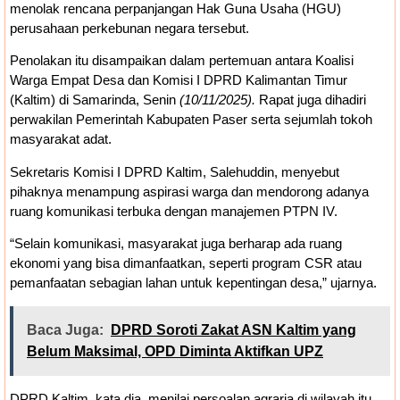
menolak rencana perpanjangan Hak Guna Usaha (HGU)
Kajian Akademik, Bukan Sekadar Kesepakatan
perusahaan perkebunan negara tersebut.
Politik
Pembahasan Hak Angket terhadap
Penolakan itu disampaikan dalam pertemuan antara Koalisi
Warga Empat Desa dan Komisi I DPRD Kalimantan Timur
Gubernur Kaltim Belum Dijadwalkan Ulang,
(Kaltim) di Samarinda, Senin
(10/11/2025).
Rapat juga dihadiri
perwakilan Pemerintah Kabupaten Paser serta sejumlah tokoh
DPRD Masih Tunggu Proses Administrasi
masyarakat adat.
PAW
Sekretaris Komisi I DPRD Kaltim, Salehuddin, menyebut
pihaknya menampung aspirasi warga dan mendorong adanya
ruang komunikasi terbuka dengan manajemen PTPN IV.
“Selain komunikasi, masyarakat juga berharap ada ruang
ekonomi yang bisa dimanfaatkan, seperti program CSR atau
pemanfaatan sebagian lahan untuk kepentingan desa,” ujarnya.
Baca Juga:
DPRD Soroti Zakat ASN Kaltim yang
Belum Maksimal, OPD Diminta Aktifkan UPZ
DPRD Kaltim, kata dia, menilai persoalan agraria di wilayah itu