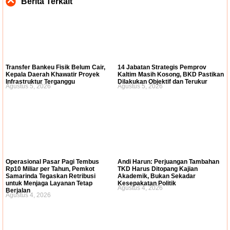
Berita Terkait
Transfer Bankeu Fisik Belum Cair,
14 Jabatan Strategis Pemprov
Kepala Daerah Khawatir Proyek
Kaltim Masih Kosong, BKD Pastikan
Infrastruktur Terganggu
Dilakukan Objektif dan Terukur
Agustus 5, 2026
Agustus 5, 2026
Operasional Pasar Pagi Tembus
Andi Harun: Perjuangan Tambahan
Rp10 Miliar per Tahun, Pemkot
TKD Harus Ditopang Kajian
Samarinda Tegaskan Retribusi
Akademik, Bukan Sekadar
untuk Menjaga Layanan Tetap
Kesepakatan Politik
Agustus 4, 2026
Berjalan
Agustus 4, 2026