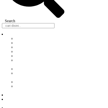
Search
Daerah
Samarinda
Balikpapan
Berau
Bontang
Kutai Barat
Kutai
Kartanegara
Kutai Timur
Mahakam
Ulu
Paser
Penajam Paser
Utara
Nasional
Hukum &
Kriminal
Peristiwa