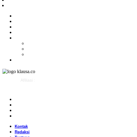
Politik
Olahraga
Gaya Hidup
Parlemen
Pemerintahan
Klausapedia
Budaya
Sejarah
Infografis
Advertorial
Afiliasi :
Kontak
Redaksi
Tentang
Pedoman Media Siber
Kontak
Redaksi