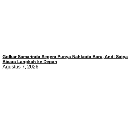
Golkar Samarinda Segera Punya Nahkoda Baru, Andi Satya
Bicara Langkah ke Depan
Agustus 7, 2026