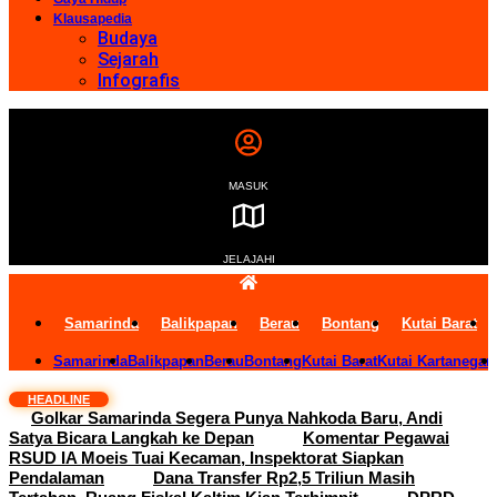
Klausapedia
Budaya
Sejarah
Infografis
MASUK
JELAJAHI
Samarinda
Balikpapan
Berau
Bontang
Kutai Barat
Samarinda
Balikpapan
Berau
Bontang
Kutai Barat
Kutai Kartanegar
HEADLINE
Golkar Samarinda Segera Punya Nahkoda Baru, Andi
Satya Bicara Langkah ke Depan
Komentar Pegawai
RSUD IA Moeis Tuai Kecaman, Inspektorat Siapkan
Pendalaman
Dana Transfer Rp2,5 Triliun Masih