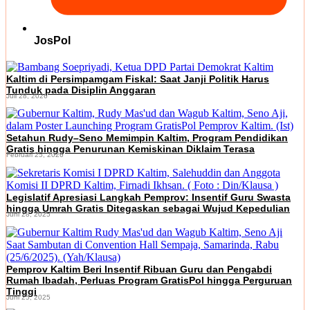
JosPol
Kaltim di Persimpamgam Fiskal: Saat Janji Politik Harus
Tunduk pada Disiplin Anggaran
Juli 28, 2026
Setahun Rudy–Seno Memimpin Kaltim, Program Pendidikan
Gratis hingga Penurunan Kemiskinan Diklaim Terasa
Februari 25, 2026
Legislatif Apresiasi Langkah Pemprov: Insentif Guru Swasta
hingga Umrah Gratis Ditegaskan sebagai Wujud Kepedulian
Juni 28, 2025
Pemprov Kaltim Beri Insentif Ribuan Guru dan Pengabdi
Rumah Ibadah, Perluas Program GratisPol hingga Perguruan
Tinggi
Juni 25, 2025