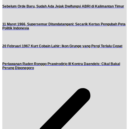
Sebelum Orde Baru, Sudah Ada Jejak Dwifungsi ABRI di Kalimantan Timur
11 Maret 1966, Supersemar Ditandatangani: Secarik Kertas Pengubah Peta
Politik Indonesia
20 Februari 1967 Kurt Cobain Lahir: Ikon Grunge yang Pergi Terlalu Cepat
Perlawanan Raden Ronggo Prawirodirjo III Kontra Daendels: Cikal Bakal
Perang Diponegoro