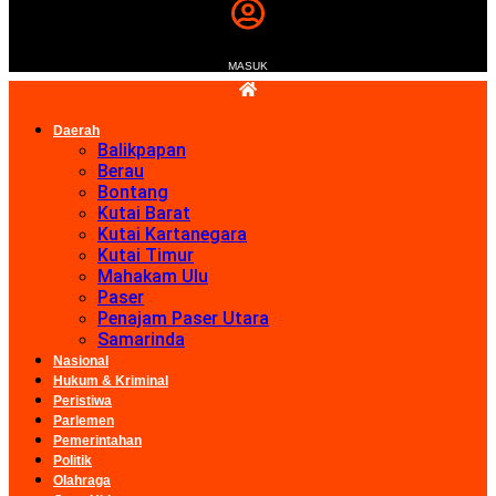
MASUK
Daerah
Balikpapan
Berau
Bontang
Kutai Barat
Kutai Kartanegara
Kutai Timur
Mahakam Ulu
Paser
Penajam Paser Utara
Samarinda
Nasional
Hukum & Kriminal
Peristiwa
Parlemen
Pemerintahan
Politik
Olahraga