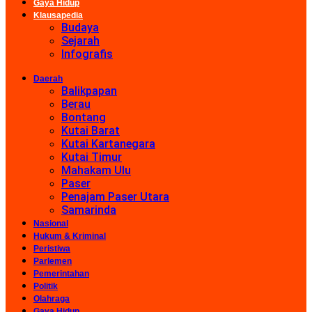
Gaya Hidup
Klausapedia
Budaya
Sejarah
Infografis
Daerah
Balikpapan
Berau
Bontang
Kutai Barat
Kutai Kartanegara
Kutai Timur
Mahakam Ulu
Paser
Penajam Paser Utara
Samarinda
Nasional
Hukum & Kriminal
Peristiwa
Parlemen
Pemerintahan
Politik
Olahraga
Gaya Hidup