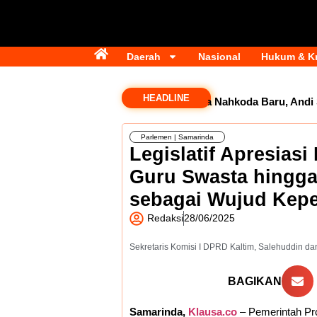
Daerah
Nasional
Hukum & Kr
HEADLINE
Golkar Samarinda Segera Punya Nahkoda Baru, Andi Sat
Parlemen
|
Samarinda
Legislatif Apresias
Guru Swasta hingga
sebagai Wujud Kepe
Redaksi
28/06/2025
Sekretaris Komisi I DPRD Kaltim, Salehuddin dan 
BAGIKAN
Samarinda,
Klausa.co
– Pemerintah Pro