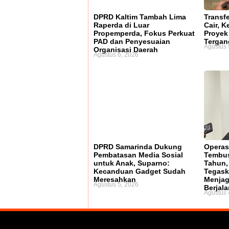
DPRD Kaltim Tambah Lima
Transf
Raperda di Luar
Cair, 
Propemperda, Fokus Perkuat
Proyek 
PAD dan Penyesuaian
Terga
Agustus 
Organisasi Daerah
Agustus 6, 2026
DPRD Samarinda Dukung
Operas
Pembatasan Media Sosial
Tembus
untuk Anak, Suparno:
Tahun,
Kecanduan Gadget Sudah
Tegask
Meresahkan
Menjag
Agustus 5, 2026
Berjala
Agustus 