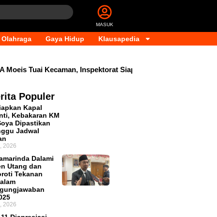
MASUK
Olahraga
Gaya Hidup
Klausapedia
eis Tuai Kecaman, Inspektorat Siapkan Pendalaman
Dana 
rita Populer
iapkan Kapal
ti, Kebakaran KM
Soya Dipastikan
nggu Jadwal
an
, 2026
amarinda Dalami
n Utang dan
oroti Tekanan
dalam
ggungjawaban
025
, 2026