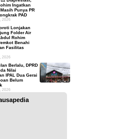
11 Diapresiasi,
ohim Ingatkan
 Masih Punya PR
Dongkrak PAD
, 2026
roti Lonjakan
ung Folder Air
Abdul Rohim
Pemkot Benahi
an Fasilitas
, 2026
lan Berlalu, DPRD
da Nilai
an IPAL Dua Gerai
coan Belum
k
, 2026
ausapedia