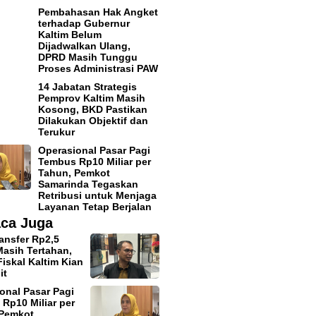
Pembahasan Hak Angket
terhadap Gubernur
Kaltim Belum
Dijadwalkan Ulang,
DPRD Masih Tunggu
Proses Administrasi PAW
14 Jabatan Strategis
Pemprov Kaltim Masih
Kosong, BKD Pastikan
Dilakukan Objektif dan
Terukur
Operasional Pasar Pagi
Tembus Rp10 Miliar per
Tahun, Pemkot
Samarinda Tegaskan
Retribusi untuk Menjaga
Layanan Tetap Berjalan
ca Juga
ansfer Rp2,5
 Masih Tertahan,
iskal Kaltim Kian
it
onal Pasar Pagi
Rp10 Miliar per
 Pemkot