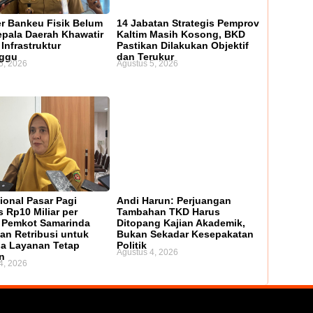
er Bankeu Fisik Belum
14 Jabatan Strategis Pemprov
Kepala Daerah Khawatir
Kaltim Masih Kosong, BKD
Infrastruktur
Pastikan Dilakukan Objektif
nggu
dan Terukur
5, 2026
Agustus 5, 2026
ional Pasar Pagi
Andi Harun: Perjuangan
 Rp10 Miliar per
Tambahan TKD Harus
 Pemkot Samarinda
Ditopang Kajian Akademik,
an Retribusi untuk
Bukan Sekadar Kesepakatan
a Layanan Tetap
Politik
Agustus 4, 2026
n
4, 2026