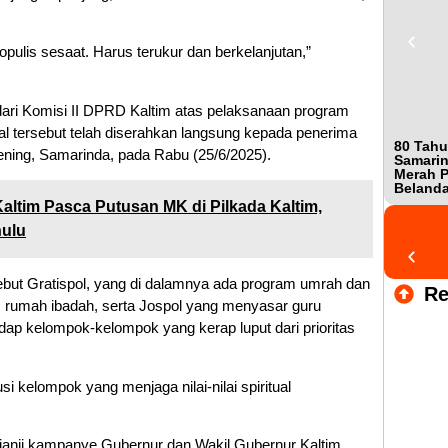
pulis sesaat. Harus terukur dan berkelanjutan,”
 dari Komisi II DPRD Kaltim atas pelaksanaan program
sial tersebut telah diserahkan langsung kepada penerima
80 Tahu
ening, Samarinda, pada Rabu (25/6/2025).
Samarin
Merah P
Beland
ltim Pasca Putusan MK di Pilkada Kaltim,
hulu
yebut Gratispol, yang di dalamnya ada program umrah dan
Re
as rumah ibadah, serta Jospol yang menyasar guru
dap kelompok-kelompok yang kerap luput dari prioritas
si kelompok yang menjaga nilai-nilai spiritual
 janji kampanye Gubernur dan Wakil Gubernur Kaltim,