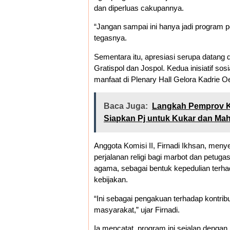
dan diperluas cakupannya.
“Jangan sampai ini hanya jadi program po
tegasnya.
Sementara itu, apresiasi serupa datang
Gratispol dan Jospol. Kedua inisiatif so
manfaat di Plenary Hall Gelora Kadrie O
Baca Juga:
Langkah Pemprov Ka
Siapkan Pj untuk Kukar dan Ma
Anggota Komisi II, Firnadi Ikhsan, men
perjalanan religi bagi marbot dan petug
agama, sebagai bentuk kepedulian terha
kebijakan.
“Ini sebagai pengakuan terhadap kontribu
masyarakat,” ujar Firnadi.
Ia mencatat, program ini sejalan dengan