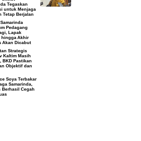
nda Tegaskan
si untuk Menjaga
 Tetap Berjalan
 Samarinda
tum Pedagang
agi, Lapak
hingga Akhir
 Akan Dicabut
tan Strategis
 Kaltim Masih
, BKD Pastikan
an Objektif dan
ce Soya Terbakar
aga Samarinda,
 Berhasil Cegah
uas