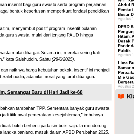
WTP ke-
erian insentif bagi guru swasta serta program perjalanan
Abdul R
Pemkot
 sebagai bentuk keseriusan memperkuat fondasi pendidikan
Besar 
Agustus 1
DPRD So
ltim, menyambut positif program insentif bulanan
Pengunj
da guru swasta, mulai dari jenjang PAUD hingga
Hitam, 
Desak 
Parkir d
Publik
wasta mulai dihargai. Selama ini, mereka sering kali
Agustus 1
h,” kata Salehuddin, Sabtu
(28/6/2025).
Lima Bu
Samarin
dan naiknya harga kebutuhan pokok, insentif ini menjadi
Perbaik
Salehuddin, ada nilai moral yang turut dibangun.
Mie Ga
Bergera
Agustus 2
m, Semangat Baru di Hari Jadi ke-68
Kl
asi, bahkan tambahan TPP. Sementara banyak guru swasta
a jadi titik awal pemerataan kesejahteraan,” imbuhnya.
tidak boleh berhenti pada simbolis saja. Ia mendorong
ema jangka panjang, masuk dalam APBD Perubahan 2025,