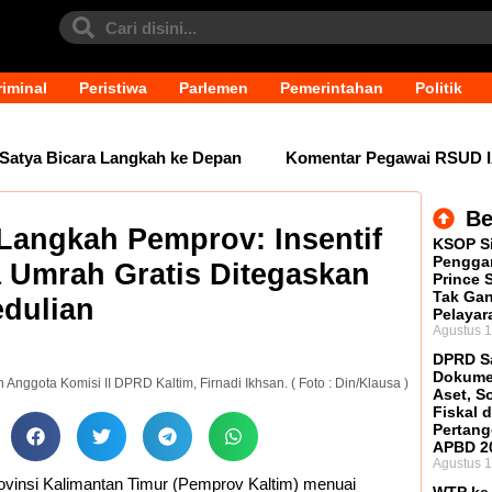
iminal
Peristiwa
Parlemen
Pemerintahan
Politik
ya Bicara Langkah ke Depan
Komentar Pegawai RSUD IA Mo
Be
i Langkah Pemprov: Insentif
KSOP S
Penggan
 Umrah Gratis Ditegaskan
Prince 
Tak Ga
dulian
Pelayar
Agustus 1
DPRD S
Dokume
Anggota Komisi II DPRD Kaltim, Firnadi Ikhsan. ( Foto : Din/Klausa )
Aset, S
Fiskal 
Pertan
APBD 2
Agustus 1
vinsi Kalimantan Timur (Pemprov Kaltim) menuai