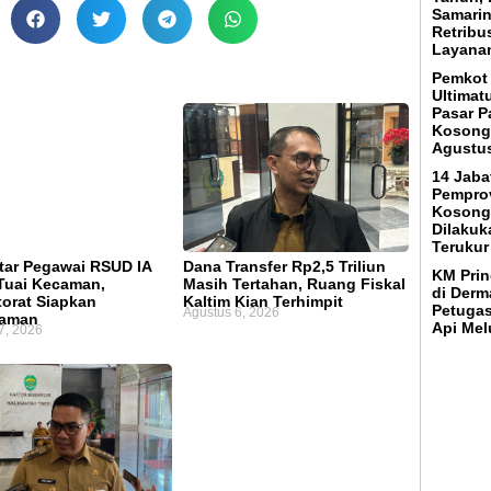
Samari
Retribu
Layanan
Pemkot
Ultima
Pasar P
Kosong 
Agustus
14 Jaba
Pemprov
Kosong
Dilakuk
Terukur
ar Pegawai RSUD IA
Dana Transfer Rp2,5 Triliun
KM Prin
Tuai Kecaman,
Masih Tertahan, Ruang Fiskal
di Derm
torat Siapkan
Kaltim Kian Terhimpit
Petugas
Agustus 6, 2026
laman
Api Mel
7, 2026