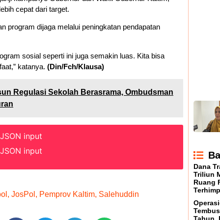
bih cepat dari target.
an program dijaga melalui peningkatan pendapatan
rogram sosial seperti ini juga semakin luas. Kita bisa
aat,” katanya.
(Din/Fch/Klausa)
sun Regulasi Sekolah Berasrama, Ombudsman
uran
 JSON input
 JSON input
Ba
Dana Tr
Triliun
Ruang F
Terhimp
pol
,
JosPol
,
Pemprov Kaltim
,
Salehuddin
Operasi
Tembus 
Tahun,