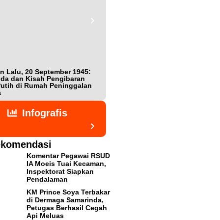
n Lalu, 20 September 1945:
Bukan Teman, Tak Sepenuhnya
da dan Kisah Pengibaran
Lawan: Jejak Intel Jepang Shigeta
utih di Rumah Peninggalan
Nishijima dalam Detik-detik
a
Kemerdekaan Indonesia
Infografis
komendasi
Komentar Pegawai RSUD
IA Moeis Tuai Kecaman,
Inspektorat Siapkan
Pendalaman
KM Prince Soya Terbakar
di Dermaga Samarinda,
Petugas Berhasil Cegah
Api Meluas