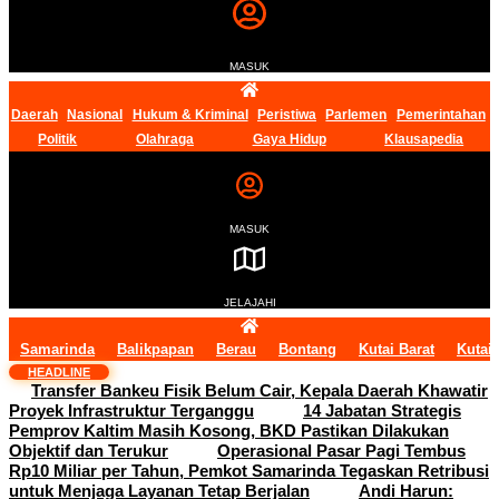
MASUK
Daerah
Nasional
Hukum & Kriminal
Peristiwa
Parlemen
Pemerintahan
Politik
Olahraga
Gaya Hidup
Klausapedia
MASUK
JELAJAHI
Samarinda
Balikpapan
Berau
Bontang
Kutai Barat
Kutai
HEADLINE
Transfer Bankeu Fisik Belum Cair, Kepala Daerah Khawatir
Proyek Infrastruktur Terganggu
14 Jabatan Strategis
Pemprov Kaltim Masih Kosong, BKD Pastikan Dilakukan
Objektif dan Terukur
Operasional Pasar Pagi Tembus
Rp10 Miliar per Tahun, Pemkot Samarinda Tegaskan Retribusi
untuk Menjaga Layanan Tetap Berjalan
Andi Harun: