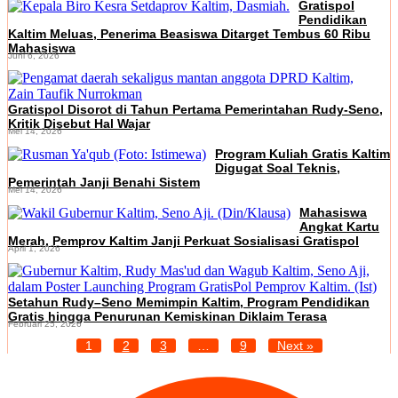
Gratispol
Pendidikan
Kaltim Meluas, Penerima Beasiswa Ditarget Tembus 60 Ribu
Mahasiswa
Juni 6, 2026
Gratispol Disorot di Tahun Pertama Pemerintahan Rudy-Seno,
Kritik Disebut Hal Wajar
Mei 14, 2026
Program Kuliah Gratis Kaltim
Digugat Soal Teknis,
Pemerintah Janji Benahi Sistem
Mei 14, 2026
Mahasiswa
Angkat Kartu
Merah, Pemprov Kaltim Janji Perkuat Sosialisasi Gratispol
April 1, 2026
Setahun Rudy–Seno Memimpin Kaltim, Program Pendidikan
Gratis hingga Penurunan Kemiskinan Diklaim Terasa
Februari 25, 2026
1
2
3
…
9
Next »