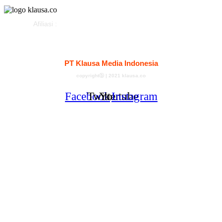
Afiliasi :
Kontak
Redaksi
Tentang
Pedoman Media Siber
PT Klausa Media Indonesia
copyrightⓑ | 2021 klausa.co
Facebook
Twitter
Youtube
Instagram