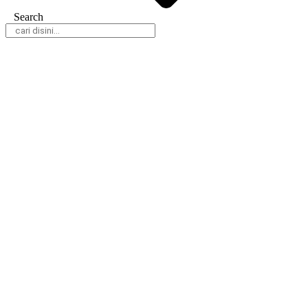
Search
Daerah
Nasional
Hukum & Kriminal
Peristiwa
Politik
Olahraga
Gaya Hidup
Parlemen
Pemerintahan
Klausapedia
Advertorial