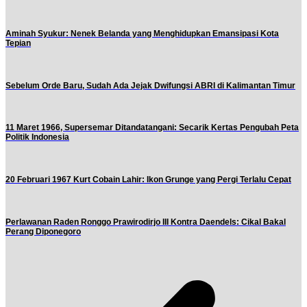
Aminah Syukur: Nenek Belanda yang Menghidupkan Emansipasi Kota
Tepian
Sebelum Orde Baru, Sudah Ada Jejak Dwifungsi ABRI di Kalimantan Timur
11 Maret 1966, Supersemar Ditandatangani: Secarik Kertas Pengubah Peta
Politik Indonesia
20 Februari 1967 Kurt Cobain Lahir: Ikon Grunge yang Pergi Terlalu Cepat
Perlawanan Raden Ronggo Prawirodirjo III Kontra Daendels: Cikal Bakal
Perang Diponegoro