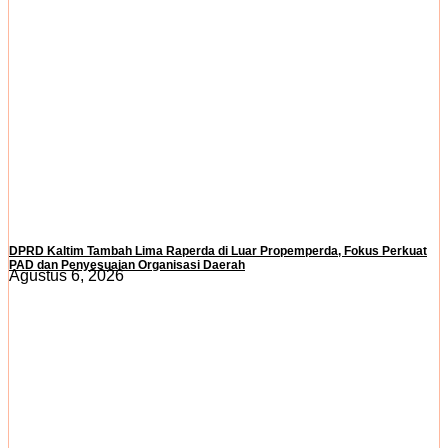
DPRD Kaltim Tambah Lima Raperda di Luar Propemperda, Fokus Perkuat
PAD dan Penyesuaian Organisasi Daerah
Agustus 6, 2026