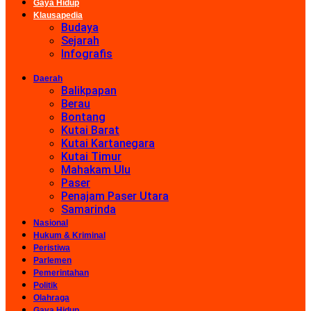
Gaya Hidup
Klausapedia
Budaya
Sejarah
Infografis
Daerah
Balikpapan
Berau
Bontang
Kutai Barat
Kutai Kartanegara
Kutai Timur
Mahakam Ulu
Paser
Penajam Paser Utara
Samarinda
Nasional
Hukum & Kriminal
Peristiwa
Parlemen
Pemerintahan
Politik
Olahraga
Gaya Hidup