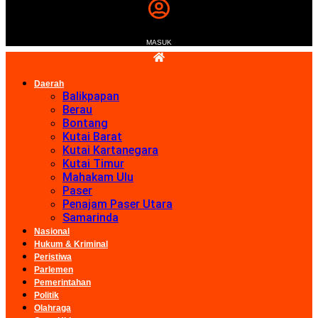
MASUK
Daerah
Balikpapan
Berau
Bontang
Kutai Barat
Kutai Kartanegara
Kutai Timur
Mahakam Ulu
Paser
Penajam Paser Utara
Samarinda
Nasional
Hukum & Kriminal
Peristiwa
Parlemen
Pemerintahan
Politik
Olahraga