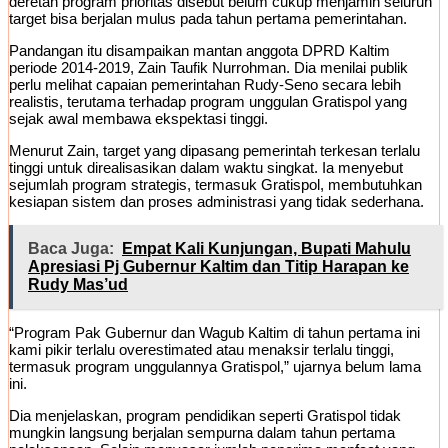
deretan program prioritas disebut belum cukup menjamin seluruh
target bisa berjalan mulus pada tahun pertama pemerintahan.
Pandangan itu disampaikan mantan anggota DPRD Kaltim
periode 2014-2019, Zain Taufik Nurrohman. Dia menilai publik
perlu melihat capaian pemerintahan Rudy-Seno secara lebih
realistis, terutama terhadap program unggulan Gratispol yang
sejak awal membawa ekspektasi tinggi.
Menurut Zain, target yang dipasang pemerintah terkesan terlalu
tinggi untuk direalisasikan dalam waktu singkat. Ia menyebut
sejumlah program strategis, termasuk Gratispol, membutuhkan
kesiapan sistem dan proses administrasi yang tidak sederhana.
Baca Juga:
Empat Kali Kunjungan, Bupati Mahulu
Apresiasi Pj Gubernur Kaltim dan Titip Harapan ke
Rudy Mas’ud
“Program Pak Gubernur dan Wagub Kaltim di tahun pertama ini
kami pikir terlalu overestimated atau menaksir terlalu tinggi,
termasuk program unggulannya Gratispol,” ujarnya belum lama
ini.
Dia menjelaskan, program pendidikan seperti Gratispol tidak
mungkin langsung berjalan sempurna dalam tahun pertama