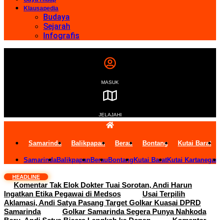
Klausapedia
Budaya
Sejarah
Infografis
MASUK
JELAJAHI
Samarinda
Balikpapan
Berau
Bontang
Kutai Barat
Samarinda
Balikpapan
Berau
Bontang
Kutai Barat
Kutai Kartanegar
HEADLINE
Komentar Tak Elok Dokter Tuai Sorotan, Andi Harun
Ingatkan Etika Pegawai di Medsos
Usai Terpilih
Aklamasi, Andi Satya Pasang Target Golkar Kuasai DPRD
Samarinda
Golkar Samarinda Segera Punya Nahkoda