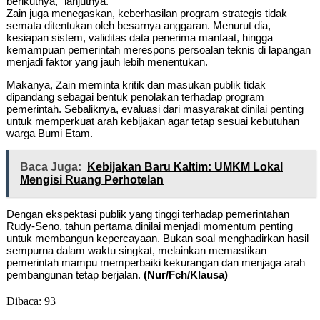
berikutnya,” lanjutnya.
Zain juga menegaskan, keberhasilan program strategis tidak
semata ditentukan oleh besarnya anggaran. Menurut dia,
kesiapan sistem, validitas data penerima manfaat, hingga
kemampuan pemerintah merespons persoalan teknis di lapangan
menjadi faktor yang jauh lebih menentukan.
Makanya, Zain meminta kritik dan masukan publik tidak
dipandang sebagai bentuk penolakan terhadap program
pemerintah. Sebaliknya, evaluasi dari masyarakat dinilai penting
untuk memperkuat arah kebijakan agar tetap sesuai kebutuhan
warga Bumi Etam.
Baca Juga:
Kebijakan Baru Kaltim: UMKM Lokal
Mengisi Ruang Perhotelan
Dengan ekspektasi publik yang tinggi terhadap pemerintahan
Rudy-Seno, tahun pertama dinilai menjadi momentum penting
untuk membangun kepercayaan. Bukan soal menghadirkan hasil
sempurna dalam waktu singkat, melainkan memastikan
pemerintah mampu memperbaiki kekurangan dan menjaga arah
pembangunan tetap berjalan.
(Nur/Fch/Klausa)
Dibaca:
93