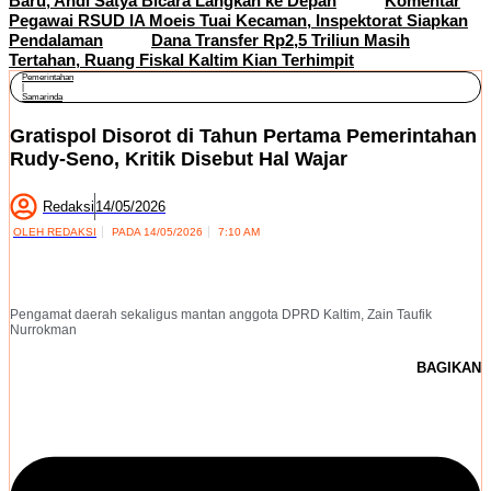
Baru, Andi Satya Bicara Langkah ke Depan
Komentar
Pegawai RSUD IA Moeis Tuai Kecaman, Inspektorat Siapkan
Pendalaman
Dana Transfer Rp2,5 Triliun Masih
Tertahan, Ruang Fiskal Kaltim Kian Terhimpit
Pemerintahan
|
Samarinda
Gratispol Disorot di Tahun Pertama Pemerintahan
Rudy-Seno, Kritik Disebut Hal Wajar
Redaksi
14/05/2026
OLEH
REDAKSI
PADA
14/05/2026
7:10 AM
Pengamat daerah sekaligus mantan anggota DPRD Kaltim, Zain Taufik
Nurrokman
BAGIKAN