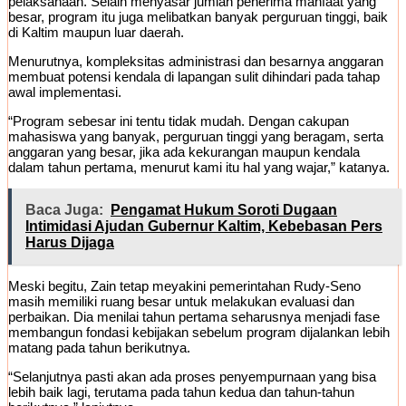
pelaksanaan. Selain menyasar jumlah penerima manfaat yang
besar, program itu juga melibatkan banyak perguruan tinggi, baik
di Kaltim maupun luar daerah.
Menurutnya, kompleksitas administrasi dan besarnya anggaran
membuat potensi kendala di lapangan sulit dihindari pada tahap
awal implementasi.
“Program sebesar ini tentu tidak mudah. Dengan cakupan
mahasiswa yang banyak, perguruan tinggi yang beragam, serta
anggaran yang besar, jika ada kekurangan maupun kendala
dalam tahun pertama, menurut kami itu hal yang wajar,” katanya.
Baca Juga:
Pengamat Hukum Soroti Dugaan
Intimidasi Ajudan Gubernur Kaltim, Kebebasan Pers
Harus Dijaga
Meski begitu, Zain tetap meyakini pemerintahan Rudy-Seno
masih memiliki ruang besar untuk melakukan evaluasi dan
perbaikan. Dia menilai tahun pertama seharusnya menjadi fase
membangun fondasi kebijakan sebelum program dijalankan lebih
matang pada tahun berikutnya.
“Selanjutnya pasti akan ada proses penyempurnaan yang bisa
lebih baik lagi, terutama pada tahun kedua dan tahun-tahun