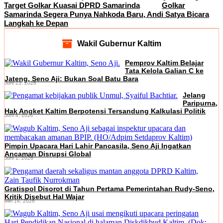
Target Golkar Kuasai DPRD Samarinda
Golkar
Samarinda Segera Punya Nahkoda Baru, Andi Satya Bicara
Langkah ke Depan
Wakil Gubernur Kaltim
Pemprov Kaltim Belajar
Tata Kelola Galian C ke
Jateng, Seno Aji: Bukan Soal Batu Bara
Juni 23, 2026
Jelang
Paripurna,
Hak Angket Kaltim Berpotensi Tersandung Kalkulasi Politik
Juni 8, 2026
Pimpin Upacara Hari Lahir Pancasila, Seno Aji Ingatkan
Ancaman Disrupsi Global
Juni 1, 2026
Gratispol Disorot di Tahun Pertama Pemerintahan Rudy-Seno,
Kritik Disebut Hal Wajar
Mei 14, 2026