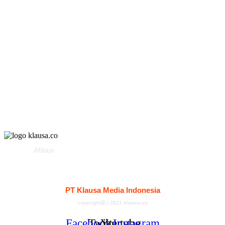
Politik
Olahraga
Gaya Hidup
Parlemen
Pemerintahan
Klausapedia
Advertorial
Afiliasi :
Kontak
Redaksi
Tentang
Pedoman Media Siber
PT Klausa Media Indonesia
copyrightⓑ | 2021 klausa.co
Facebook
Twitter
Youtube
Instagram