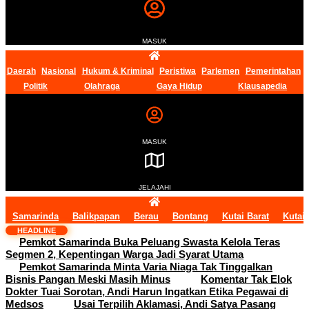
MASUK
Daerah
Nasional
Hukum & Kriminal
Peristiwa
Parlemen
Pemerintahan
Politik
Olahraga
Gaya Hidup
Klausapedia
MASUK
JELAJAHI
Samarinda
Balikpapan
Berau
Bontang
Kutai Barat
Kutai
HEADLINE
Pemkot Samarinda Buka Peluang Swasta Kelola Teras
Segmen 2, Kepentingan Warga Jadi Syarat Utama
Pemkot Samarinda Minta Varia Niaga Tak Tinggalkan
Bisnis Pangan Meski Masih Minus
Komentar Tak Elok
Dokter Tuai Sorotan, Andi Harun Ingatkan Etika Pegawai di
Medsos
Usai Terpilih Aklamasi, Andi Satya Pasang