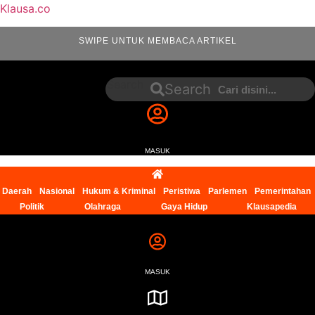
Klausa.co
SWIPE UNTUK MEMBACA ARTIKEL
Search
Search
MASUK
Daerah
Nasional
Hukum & Kriminal
Peristiwa
Parlemen
Pemerintahan
Politik
Olahraga
Gaya Hidup
Klausapedia
MASUK