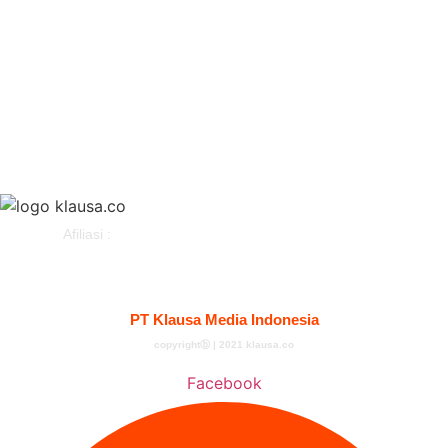
Gaya Hidup
Parlemen
Pemerintahan
Klausapedia
Advertorial
Afiliasi :
Kontak
Redaksi
Tentang
Pedoman Media Siber
PT Klausa Media Indonesia
copyrightⓑ | 2021 klausa.co
Facebook