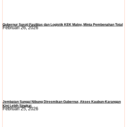
Gubernur Soroti Fasilitas dan Logistik KEK Maloy, Minta Pembenahan Total
Februari 26, 2026
Jembatan Sungai Nibung Diresmikan Gubernur, Akses Kaubun-Karangan
Kini Lebih Singkat
Februari 25, 2026