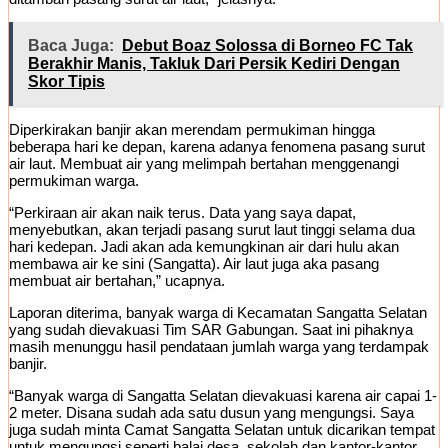
Baca Juga:
Debut Boaz Solossa di Borneo FC Tak
Berakhir Manis, Takluk Dari Persik Kediri Dengan
Skor Tipis
Diperkirakan banjir akan merendam permukiman hingga
beberapa hari ke depan, karena adanya fenomena pasang surut
air laut. Membuat air yang melimpah bertahan menggenangi
permukiman warga.
“Perkiraan air akan naik terus. Data yang saya dapat,
menyebutkan, akan terjadi pasang surut laut tinggi selama dua
hari kedepan. Jadi akan ada kemungkinan air dari hulu akan
membawa air ke sini (Sangatta). Air laut juga aka pasang
membuat air bertahan,” ucapnya.
Laporan diterima, banyak warga di Kecamatan Sangatta Selatan
yang sudah dievakuasi Tim SAR Gabungan. Saat ini pihaknya
masih menunggu hasil pendataan jumlah warga yang terdampak
banjir.
“Banyak warga di Sangatta Selatan dievakuasi karena air capai 1-
2 meter. Disana sudah ada satu dusun yang mengungsi. Saya
juga sudah minta Camat Sangatta Selatan untuk dicarikan tempat
untuk mengungsi seperti balai desa, sekolah dan kantor-kantor