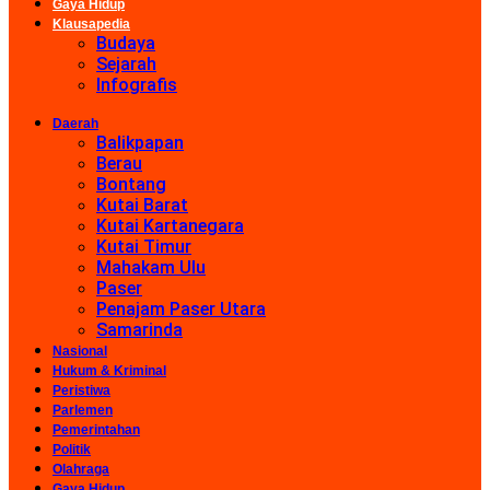
Gaya Hidup
Klausapedia
Budaya
Sejarah
Infografis
Daerah
Balikpapan
Berau
Bontang
Kutai Barat
Kutai Kartanegara
Kutai Timur
Mahakam Ulu
Paser
Penajam Paser Utara
Samarinda
Nasional
Hukum & Kriminal
Peristiwa
Parlemen
Pemerintahan
Politik
Olahraga
Gaya Hidup