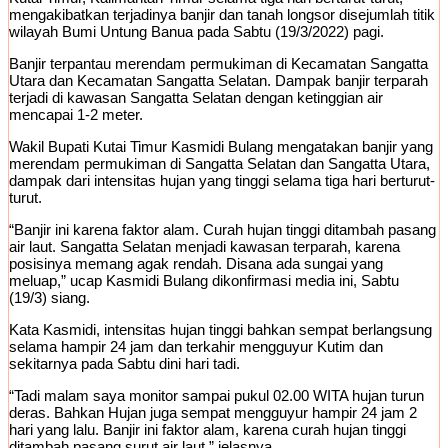
mengakibatkan terjadinya banjir dan tanah longsor disejumlah titik
wilayah Bumi Untung Banua pada Sabtu (19/3/2022) pagi.
Banjir terpantau merendam permukiman di Kecamatan Sangatta
Utara dan Kecamatan Sangatta Selatan. Dampak banjir terparah
terjadi di kawasan Sangatta Selatan dengan ketinggian air
mencapai 1-2 meter.
Wakil Bupati Kutai Timur Kasmidi Bulang mengatakan banjir yang
merendam permukiman di Sangatta Selatan dan Sangatta Utara,
dampak dari intensitas hujan yang tinggi selama tiga hari berturut-
turut.
“Banjir ini karena faktor alam. Curah hujan tinggi ditambah pasang
air laut. Sangatta Selatan menjadi kawasan terparah, karena
posisinya memang agak rendah. Disana ada sungai yang
meluap,” ucap Kasmidi Bulang dikonfirmasi media ini, Sabtu
(19/3) siang.
Kata Kasmidi, intensitas hujan tinggi bahkan sempat berlangsung
selama hampir 24 jam dan terkahir mengguyur Kutim dan
sekitarnya pada Sabtu dini hari tadi.
“Tadi malam saya monitor sampai pukul 02.00 WITA hujan turun
deras. Bahkan Hujan juga sempat mengguyur hampir 24 jam 2
hari yang lalu. Banjir ini faktor alam, karena curah hujan tinggi
ditambah pasang surut air laut,” jelasnya.