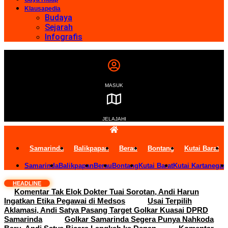
Klausapedia
Budaya
Sejarah
Infografis
MASUK
JELAJAHI
Samarinda
Balikpapan
Berau
Bontang
Kutai Barat
Samarinda
Balikpapan
Berau
Bontang
Kutai Barat
Kutai Kartanegar
HEADLINE
Komentar Tak Elok Dokter Tuai Sorotan, Andi Harun
Ingatkan Etika Pegawai di Medsos
Usai Terpilih
Aklamasi, Andi Satya Pasang Target Golkar Kuasai DPRD
Samarinda
Golkar Samarinda Segera Punya Nahkoda