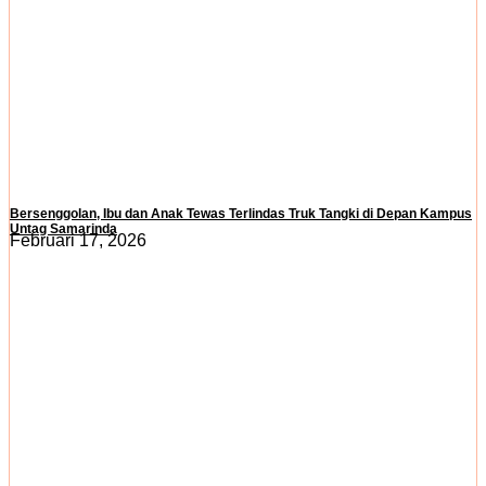
Bersenggolan, Ibu dan Anak Tewas Terlindas Truk Tangki di Depan Kampus
Untag Samarinda
Februari 17, 2026