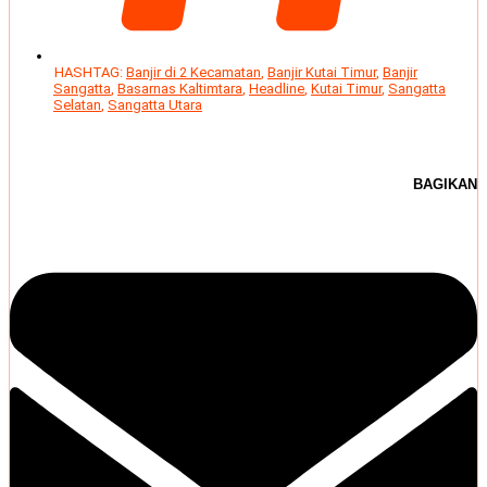
HASHTAG:
Banjir di 2 Kecamatan
,
Banjir Kutai Timur
,
Banjir
Sangatta
,
Basarnas Kaltimtara
,
Headline
,
Kutai Timur
,
Sangatta
Selatan
,
Sangatta Utara
BAGIKAN