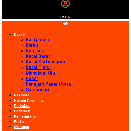
MASUK
Daerah
Balikpapan
Berau
Bontang
Kutai Barat
Kutai Kartanegara
Kutai Timur
Mahakam Ulu
Paser
Penajam Paser Utara
Samarinda
Nasional
Hukum & Kriminal
Peristiwa
Parlemen
Pemerintahan
Politik
Olahraga