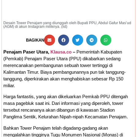
Penyesuaian Organisasi Daerah
Transfer
Bankeu Fisik Belum Cair, Kepala Daerah
Desain Tower Penajam yang diunggah oleh Bupati PPU, Abdul Gafur Mas’ud
(AGM) di akun Instagram miliknya. (Ist)
Khawatir Proyek Infrastruktur Terganggu
BAGIKAN
Penajam Paser Utara,
Klausa.co
–
Pemerintah Kabupaten
(Pemkab) Penajam Paser Utara (PPU) dikabarkan sedang
merencanakan pembangunan sebuah tower tertinggi di
Kalimantan Timur. Biaya pembangunannya pun tak tanggung-
tanggung, diperkirakan akan menghabiskan sebesar Rp 150
miliar.
Harga fantastis, yang akan dikeluarkan Pemkab PPU ditengah
masa pagebluk saat ini. Dari informasi yang diperoleh, tower
tersebut rencananya akan dibangun di kawasan Stadion
Panglima Sentik, Kelurahan Nipah-nipah Kecamatan Penajam.
Bahkan Tower Penajam telah digadang-gadang akan
mengalahkan tingginya Tugu Monumen Nasional (Monas) di