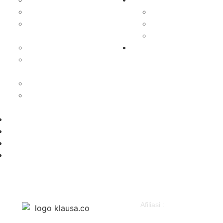
Bontang
Klausapedia
Kutai Barat
Budaya
Kutai
Sejarah
Kartanegara
Infografis
Kutai Timur
Advertorial
Mahakam
Ulu
Paser
Penajam Paser
Utara
Nasional
Hukum & Kriminal
Peristiwa
Politik
Afiliasi :