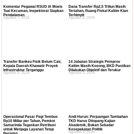
Komentar Pegawai RSUD IA Moeis
Dana Transfer Rp2,5 Triliun Masih
Tuai Kecaman, Inspektorat Siapkan
Tertahan, Ruang Fiskal Kaltim Kian
Pendalaman
Terhimpit
Agustus 7, 2026
Agustus 6, 2026
Transfer Bankeu Fisik Belum Cair,
14 Jabatan Strategis Pemprov
Kepala Daerah Khawatir Proyek
Kaltim Masih Kosong, BKD Pastikan
Infrastruktur Terganggu
Dilakukan Objektif dan Terukur
Agustus 5, 2026
Agustus 5, 2026
Operasional Pasar Pagi Tembus
Andi Harun: Perjuangan Tambahan
Rp10 Miliar per Tahun, Pemkot
TKD Harus Ditopang Kajian
Samarinda Tegaskan Retribusi
Akademik, Bukan Sekadar
untuk Menjaga Layanan Tetap
Kesepakatan Politik
Agustus 4, 2026
Berjalan