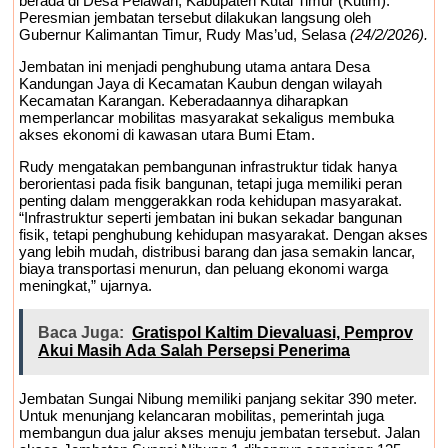
berada di Desa Pelawan, Kabupaten Kutai Timur (Kutim).
Peresmian jembatan tersebut dilakukan langsung oleh
Gubernur Kalimantan Timur, Rudy Mas’ud, Selasa
(24/2/2026).
Jembatan ini menjadi penghubung utama antara Desa
Kandungan Jaya di Kecamatan Kaubun dengan wilayah
Kecamatan Karangan. Keberadaannya diharapkan
memperlancar mobilitas masyarakat sekaligus membuka
akses ekonomi di kawasan utara Bumi Etam.
Rudy mengatakan pembangunan infrastruktur tidak hanya
berorientasi pada fisik bangunan, tetapi juga memiliki peran
penting dalam menggerakkan roda kehidupan masyarakat.
“Infrastruktur seperti jembatan ini bukan sekadar bangunan
fisik, tetapi penghubung kehidupan masyarakat. Dengan akses
yang lebih mudah, distribusi barang dan jasa semakin lancar,
biaya transportasi menurun, dan peluang ekonomi warga
meningkat,” ujarnya.
Baca Juga:
Gratispol Kaltim Dievaluasi, Pemprov
Akui Masih Ada Salah Persepsi Penerima
Jembatan Sungai Nibung memiliki panjang sekitar 390 meter.
Untuk menunjang kelancaran mobilitas, pemerintah juga
membangun dua jalur akses menuju jembatan tersebut. Jalan