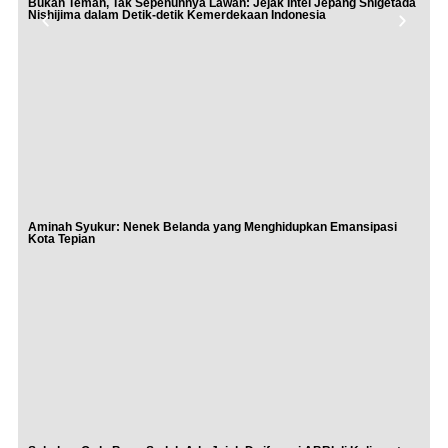
Bukan Teman, Tak Sepenuhnya Lawan: Jejak Intel Jepang Shigetada
Nishijima dalam Detik-detik Kemerdekaan Indonesia
Aminah Syukur: Nenek Belanda yang Menghidupkan Emansipasi
Kota Tepian