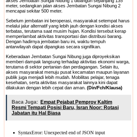
akses Jembatan Sungai Nibung 1 dibangun sepanjang 135
meter, sedangkan jalan akses Jembatan Sungai Nibung 2
mencapai sekitar 500 meter.
Sebelum jembatan ini beroperasi, masyarakat setempat harus
melalui jalur alternatif yang lebih jauh dengan kondisi akses
terbatas, terutama saat musim hujan. Kondisi tersebut kerap
memperlambat aktivitas transportasi dan distribusi barang.
Dengan hadirnya jembatan baru ini, waktu tempuh
antarwilayah dapat dipangkas secara signifikan.
Keberadaan Jembatan Sungai Nibung juga diproyeksikan
memberi dampak langsung terhadap aktivitas ekonomi warga,
terutama di sektor pertanian dan perdagangan. Selain itu,
akses masyarakat menuju pusat kecamatan maupun layanan
publik juga menjadi lebih mudah. Mobilitas pelajar, tenaga
kesehatan, serta aktivitas masyarakat lainnya kini dapat
dilakukan dengan lebih cepat dan aman.
(Din/Fch/Klausa)
Baca Juga:
Empat Pejabat Pemprov Kaltim
Resmi Tempati Posisi Baru, Isran Noor: Rotasi
Jabatan itu Hal Biasa
SyntaxError: Unexpected end of JSON input