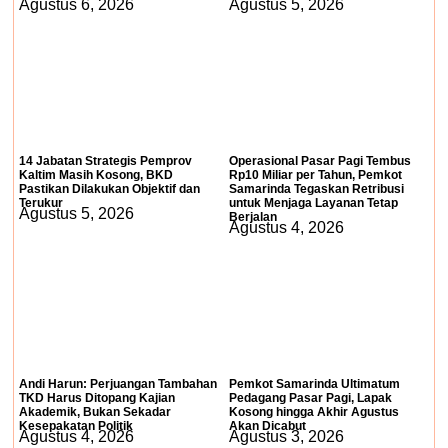
Agustus 6, 2026
Agustus 5, 2026
14 Jabatan Strategis Pemprov
Operasional Pasar Pagi Tembus
Kaltim Masih Kosong, BKD
Rp10 Miliar per Tahun, Pemkot
Pastikan Dilakukan Objektif dan
Samarinda Tegaskan Retribusi
Terukur
untuk Menjaga Layanan Tetap
Agustus 5, 2026
Berjalan
Agustus 4, 2026
Andi Harun: Perjuangan Tambahan
Pemkot Samarinda Ultimatum
TKD Harus Ditopang Kajian
Pedagang Pasar Pagi, Lapak
Akademik, Bukan Sekadar
Kosong hingga Akhir Agustus
Kesepakatan Politik
Akan Dicabut
Agustus 4, 2026
Agustus 3, 2026