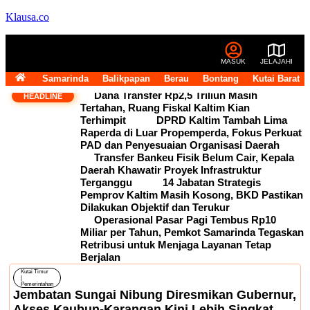
Klausa.co
MASUK
JELAJAHI
Samarinda
Balikpapan
Berau
Bontang
Kutai Barat
Dana Transfer Rp2,5 Triliun Masih
HEADLINE
Tertahan, Ruang Fiskal Kaltim Kian
Terhimpit
DPRD Kaltim Tambah Lima
Raperda di Luar Propemperda, Fokus Perkuat
PAD dan Penyesuaian Organisasi Daerah
Transfer Bankeu Fisik Belum Cair, Kepala
Daerah Khawatir Proyek Infrastruktur
Terganggu
14 Jabatan Strategis
Pemprov Kaltim Masih Kosong, BKD Pastikan
Dilakukan Objektif dan Terukur
Operasional Pasar Pagi Tembus Rp10
Miliar per Tahun, Pemkot Samarinda Tegaskan
Retribusi untuk Menjaga Layanan Tetap
Berjalan
Kutai Timur
|
Pemerintahan
Jembatan Sungai Nibung Diresmikan Gubernur,
Akses Kaubun-Karangan Kini Lebih Singkat