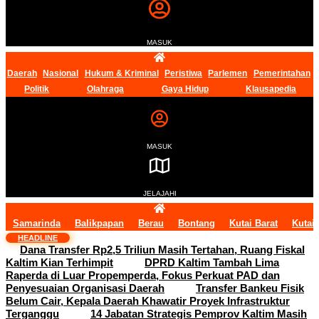
MASUK
Daerah
Nasional
Hukum & Kriminal
Peristiwa
Parlemen
Pemerintahan
Politik
Olahraga
Gaya Hidup
Klausapedia
MASUK
JELAJAHI
Samarinda
Balikpapan
Berau
Bontang
Kutai Barat
Kutai
HEADLINE
Dana Transfer Rp2,5 Triliun Masih Tertahan, Ruang Fiskal
Kaltim Kian Terhimpit
DPRD Kaltim Tambah Lima
Raperda di Luar Propemperda, Fokus Perkuat PAD dan
Penyesuaian Organisasi Daerah
Transfer Bankeu Fisik
Belum Cair, Kepala Daerah Khawatir Proyek Infrastruktur
Terganggu
14 Jabatan Strategis Pemprov Kaltim Masih