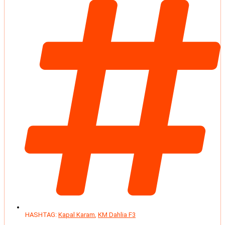
HASHTAG:
Kapal Karam
,
KM Dahlia F3