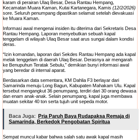
karam di perairan Ulaq Besar, Desa Rantau Hempang,
Kecamatan Muara Kaman, Kutai Kartanegara, Kamis
(12/2/2026)
sore. Seluruh penumpang dipastikan selamat setelah dievakuasi
ke Muara Kaman.
Informasi awal mengenai insiden itu diterima dari Sekretaris Desa
Rantau Hempang. Laporan menyebutkan sebuah kapal
tenggelam di wilayah Ulaq Besar saat arus sungai dalam kondisi
deras.
“Izin komandan, laporan dari Sekdes Rantau Hempang ada kapal
melak tenggelam di daerah Ulaq Besar. Derasnya air mengarah
ke Benupuhun Teratak Sebulu,” demikian bunyi informasi awal
yang beredar di internal aparat.
Berdasarkan data sementara, KM Dahlia F3 berlayar dari
Samarinda menuju Long Bagun, Kabupaten Mahakam Ulu. Kapal
tersebut mengangkut 36 penumpang, terdiri dari 30 orang dewasa
dan enam anak-anak. Selain penumpang, kapal juga membawa
muatan sekitar 40 ton serta tujuh unit sepeda motor.
Baca Juga:
Pria Paruh Baya Rudapaksa Remaja di
Samarinda, Berkedok Pengobatan Spiritua
Sempat muncul kabar bahwa salah satu awak kapal masih