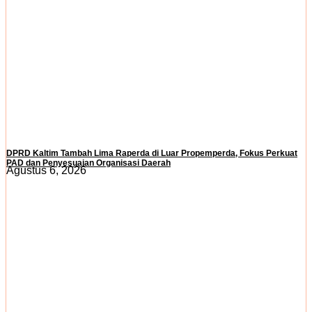
DPRD Kaltim Tambah Lima Raperda di Luar Propemperda, Fokus Perkuat
PAD dan Penyesuaian Organisasi Daerah
Agustus 6, 2026