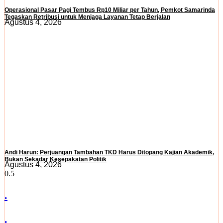
Operasional Pasar Pagi Tembus Rp10 Miliar per Tahun, Pemkot Samarinda
Tegaskan Retribusi untuk Menjaga Layanan Tetap Berjalan
Agustus 4, 2026
Andi Harun: Perjuangan Tambahan TKD Harus Ditopang Kajian Akademik,
Bukan Sekadar Kesepakatan Politik
Agustus 4, 2026
.
.