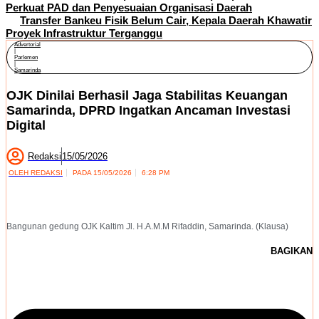
Perkuat PAD dan Penyesuaian Organisasi Daerah
Transfer Bankeu Fisik Belum Cair, Kepala Daerah Khawatir
Proyek Infrastruktur Terganggu
Advertorial
|
Parlemen
|
Samarinda
OJK Dinilai Berhasil Jaga Stabilitas Keuangan
Samarinda, DPRD Ingatkan Ancaman Investasi
Digital
Redaksi
15/05/2026
OLEH
REDAKSI
PADA
15/05/2026
6:28 PM
Bangunan gedung OJK Kaltim Jl. H.A.M.M Rifaddin, Samarinda. (Klausa)
BAGIKAN