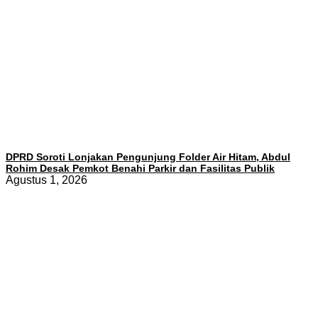
DPRD Soroti Lonjakan Pengunjung Folder Air Hitam, Abdul
Rohim Desak Pemkot Benahi Parkir dan Fasilitas Publik
Agustus 1, 2026