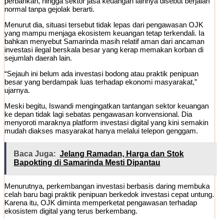
perbankan, hingga sektor jasa keuangan lainnya disebut berjalan
normal tanpa gejolak berarti.
Menurut dia, situasi tersebut tidak lepas dari pengawasan OJK
yang mampu menjaga ekosistem keuangan tetap terkendali. Ia
bahkan menyebut Samarinda masih relatif aman dari ancaman
investasi ilegal berskala besar yang kerap memakan korban di
sejumlah daerah lain.
“Sejauh ini belum ada investasi bodong atau praktik penipuan
besar yang berdampak luas terhadap ekonomi masyarakat,”
ujarnya.
Meski begitu, Iswandi mengingatkan tantangan sektor keuangan
ke depan tidak lagi sebatas pengawasan konvensional. Dia
menyoroti maraknya platform investasi digital yang kini semakin
mudah diakses masyarakat hanya melalui telepon genggam.
Baca Juga:
Jelang Ramadan, Harga dan Stok
Bapokting di Samarinda Mesti Dipantau
Menurutnya, perkembangan investasi berbasis daring membuka
celah baru bagi praktik penipuan berkedok investasi cepat untung.
Karena itu, OJK diminta memperketat pengawasan terhadap
ekosistem digital yang terus berkembang.