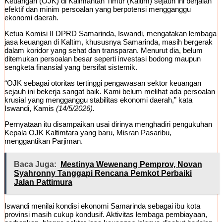
Keuangan (OJK) di Kalimantan Timur (Kaltim) sejauh ini berjalan
efektif dan minim persoalan yang berpotensi mengganggu
ekonomi daerah.
Ketua Komisi II DPRD Samarinda, Iswandi, mengatakan lembaga
jasa keuangan di Kaltim, khususnya Samarinda, masih bergerak
dalam koridor yang sehat dan transparan. Menurut dia, belum
ditemukan persoalan besar seperti investasi bodong maupun
sengketa finansial yang bersifat sistemik.
“OJK sebagai otoritas tertinggi pengawasan sektor keuangan
sejauh ini bekerja sangat baik. Kami belum melihat ada persoalan
krusial yang mengganggu stabilitas ekonomi daerah,” kata
Iswandi, Kamis
(14/5/2026).
Pernyataan itu disampaikan usai dirinya menghadiri pengukuhan
Kepala OJK Kaltimtara yang baru, Misran Pasaribu,
menggantikan Parjiman.
Baca Juga:
Mestinya Wewenang Pemprov, Novan
Syahronny Tanggapi Rencana Pemkot Perbaiki
Jalan Pattimura
Iswandi menilai kondisi ekonomi Samarinda sebagai ibu kota
provinsi masih cukup kondusif. Aktivitas lembaga pembiayaan,