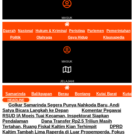
MASUK
Daerah
Nasional
Hukum & Kriminal
Peristiwa
Parlemen
Pemerintahan
Politik
Olahraga
Gaya Hidup
Klausapedia
MASUK
JELAJAHI
Samarinda
Balikpapan
Berau
Bontang
Kutai Barat
Kutai
HEADLINE
Golkar Samarinda Segera Punya Nahkoda Baru, Andi
Satya Bicara Langkah ke Depan
Komentar Pegawai
RSUD IA Moeis Tuai Kecaman, Inspektorat Siapkan
Pendalaman
Dana Transfer Rp2,5 Triliun Masih
Tertahan, Ruang Fiskal Kaltim Kian Terhimpit
DPRD
Kaltim Tambah Lima Raperda di Luar Propemperda, Fokus