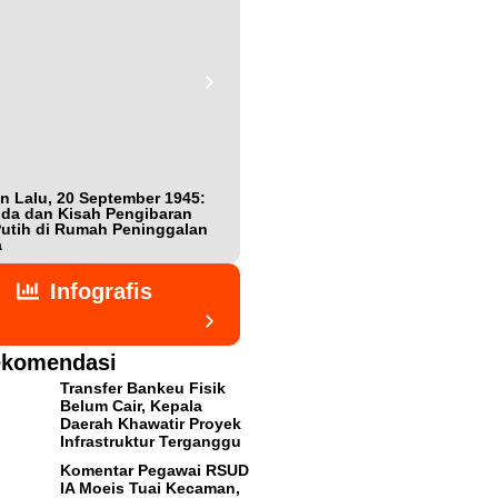
n Lalu, 20 September 1945:
Bukan Teman, Tak Sepenuhnya
da dan Kisah Pengibaran
Lawan: Jejak Intel Jepang Shigeta
utih di Rumah Peninggalan
Nishijima dalam Detik-detik
a
Kemerdekaan Indonesia
Infografis
komendasi
Transfer Bankeu Fisik
Belum Cair, Kepala
Daerah Khawatir Proyek
Infrastruktur Terganggu
Komentar Pegawai RSUD
IA Moeis Tuai Kecaman,