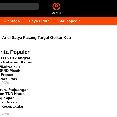
MASUK
Olahraga
Gaya Hidup
Klausapedia
 Andi Satya Pasang Target Golkar Kuasai DPRD Samarinda
G
rita Populer
asan Hak Angket
p Gubernur Kaltim
ijadwalkan
 DPRD Masih
 Proses
trasi PAW
, 2026
run: Perjuangan
an TKD Harus
g Kajian
ik, Bukan
r Kesepakatan
, 2026