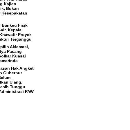
g Kajian
ik, Bukan
r Kesepakatan
r Bankeu Fisik
air, Kepala
Khawatir Proyek
ruktur Terganggu
pilih Aklamasi,
tya Pasang
Golkar Kuasai
amarinda
asan Hak Angket
p Gubernur
Belum
lkan Ulang,
asih Tunggu
Administrasi PAW