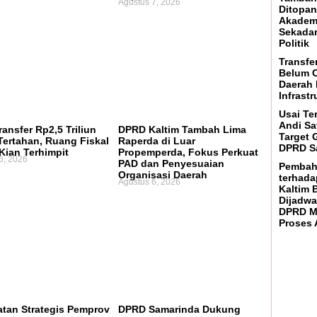
Agustus 7, 2026
Ditopan
Akadem
Sekada
Politik
Transfe
Belum C
Daerah 
Infrast
Usai Ter
Andi Sa
ansfer Rp2,5 Triliun
DPRD Kaltim Tambah Lima
Target 
Tertahan, Ruang Fiskal
Raperda di Luar
DPRD S
Kian Terhimpit
Propemperda, Fokus Perkuat
6, 2026
PAD dan Penyesuaian
Pembah
Organisasi Daerah
terhada
Agustus 6, 2026
Kaltim 
Dijadwa
DPRD M
Proses 
atan Strategis Pemprov
DPRD Samarinda Dukung