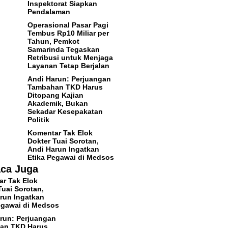
Inspektorat Siapkan
Pendalaman
Operasional Pasar Pagi
Tembus Rp10 Miliar per
Tahun, Pemkot
Samarinda Tegaskan
Retribusi untuk Menjaga
Layanan Tetap Berjalan
Andi Harun: Perjuangan
Tambahan TKD Harus
Ditopang Kajian
Akademik, Bukan
Sekadar Kesepakatan
Politik
Komentar Tak Elok
Dokter Tuai Sorotan,
Andi Harun Ingatkan
Etika Pegawai di Medsos
ca Juga
r Tak Elok
Tuai Sorotan,
run Ingatkan
egawai di Medsos
run: Perjuangan
an TKD Harus