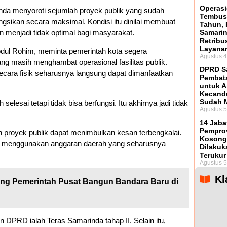
Operasi
a menyoroti sejumlah proyek publik yang sudah
Tembus 
fungsikan secara maksimal. Kondisi itu dinilai membuat
Tahun,
n menjadi tidak optimal bagi masyarakat.
Samari
Retribu
Layanan
dul Rohim, meminta pemerintah kota segera
Agustus 4
ng masih menghambat operasional fasilitas publik.
DPRD S
secara fisik seharusnya langsung dapat dimanfaatkan
Pembata
untuk A
Kecand
Sudah 
lesai tetapi tidak bisa berfungsi. Itu akhirnya jadi tidak
Agustus 5
14 Jaba
Pemprov
n proyek publik dapat menimbulkan kesan terbengkalai.
Kosong
ut menggunakan anggaran daerah yang seharusnya
Dilakuk
Terukur
Agustus 5
Kl
ng Pemerintah Pusat Bangun Bandara Baru di
n DPRD ialah Teras Samarinda tahap II. Selain itu,