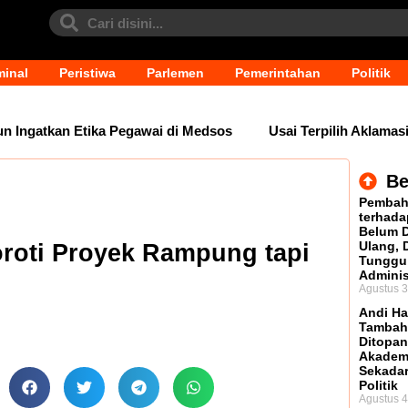
minal
Peristiwa
Parlemen
Pemerintahan
Politik
Ingatkan Etika Pegawai di Medsos
Usai Terpilih Aklamasi,
Be
Pembah
terhada
Belum D
Ulang,
roti Proyek Rampung tapi
Tunggu
Adminis
Agustus 3
Andi Ha
Tambah
Ditopan
Akadem
Sekada
Politik
Agustus 4