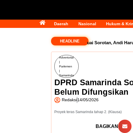
Daerah
Nasional
Hukum & Kri
HEADLINE
Komentar Tak Elok Dokter Tuai Sorotan, Andi Harun 
Advertorial
|
Parlemen
|
Samarinda
DPRD Samarinda So
Belum Difungsikan
Redaksi
14/05/2026
Proyek teras Samarinda tahap 2. (Klausa)
BAGIKAN