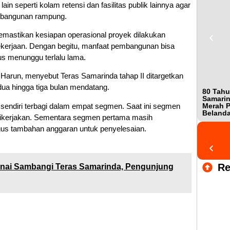
lain seperti kolam retensi dan fasilitas publik lainnya agar
embangunan rampung.
astikan kesiapan operasional proyek dilakukan
ekerjaan. Dengan begitu, manfaat pembangunan bisa
s menunggu terlalu lama.
Harun, menyebut Teras Samarinda tahap II ditargetkan
dua hingga tiga bulan mendatang.
80 Tahu
Samarin
sendiri terbagi dalam empat segmen. Saat ini segmen
Merah P
Beland
 dikerjakan. Sementara segmen pertama masih
gus tambahan anggaran untuk penyelesaian.
Re
unai Sambangi Teras Samarinda, Pengunjung