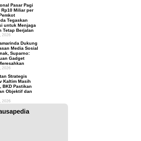
onal Pasar Pagi
Rp10 Miliar per
 Pemkot
nda Tegaskan
si untuk Menjaga
 Tetap Berjalan
, 2026
amarinda Dukung
san Media Sosial
nak, Suparno:
uan Gadget
Meresahkan
, 2026
tan Strategis
 Kaltim Masih
, BKD Pastikan
an Objektif dan
, 2026
ausapedia