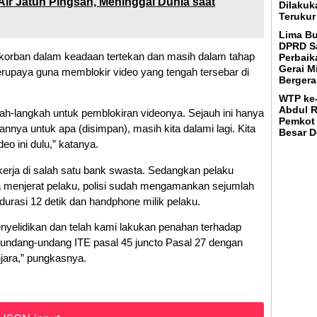
r Jatuh Pingsan, Meninggal Dunia saat
Dilakuk
Terukur
Lima Bu
DPRD Sa
i korban dalam keadaan tertekan dan masih dalam tahap
Perbaik
Gerai M
erupaya guna memblokir video yang tengah tersebar di
Bergera
WTP ke-
Abdul R
kah-langkah untuk pemblokiran videonya. Sejauh ini hanya
Pemkot
annya untuk apa (disimpan), masih kita dalami lagi. Kita
Besar 
o ini dulu,” katanya.
erja di salah satu bank swasta. Sedangkan pelaku
 menjerat pelaku, polisi sudah mengamankan sejumlah
durasi 12 detik dan handphone milik pelaku.
enyelidikan dan telah kami lakukan penahan terhadap
 undang-undang ITE pasal 45 juncto Pasal 27 dengan
jara,” pungkasnya.