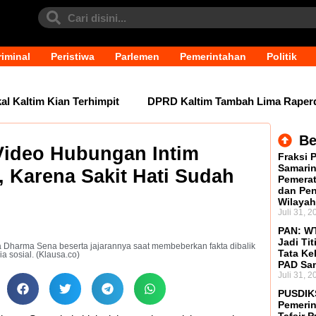
iminal
Peristiwa
Parlemen
Pemerintahan
Politik
altim Kian Terhimpit
DPRD Kaltim Tambah Lima Raperda di
Be
 Video Hubungan Intim
Fraksi 
Samarin
, Karena Sakit Hati Sudah
Pemerat
dan Pen
Wilayah
Juli 31, 2
PAN: WT
Jadi Tit
 Dharma Sena beserta jajarannya saat membeberkan fakta dibalik
Tata Ke
a sosial. (Klausa.co)
PAD Sa
Juli 31, 2
PUSDIK
Pemerin