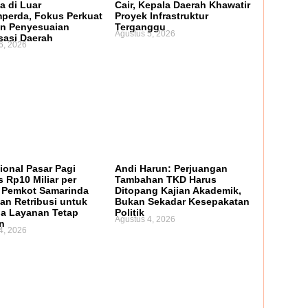
a di Luar
Cair, Kepala Daerah Khawatir
perda, Fokus Perkuat
Proyek Infrastruktur
n Penyesuaian
Terganggu
Agustus 5, 2026
sasi Daerah
6, 2026
ional Pasar Pagi
Andi Harun: Perjuangan
 Rp10 Miliar per
Tambahan TKD Harus
 Pemkot Samarinda
Ditopang Kajian Akademik,
an Retribusi untuk
Bukan Sekadar Kesepakatan
a Layanan Tetap
Politik
Agustus 4, 2026
n
4, 2026