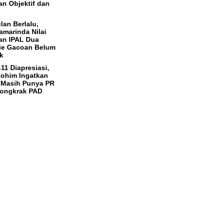
an Objektif dan
lan Berlalu,
marinda Nilai
an IPAL Dua
ie Gacoan Belum
k
11 Diapresiasi,
ohim Ingatkan
 Masih Punya PR
Dongkrak PAD