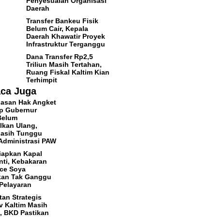
Penyesuaian Organisasi
Daerah
Transfer Bankeu Fisik
Belum Cair, Kepala
Daerah Khawatir Proyek
Infrastruktur Terganggu
Dana Transfer Rp2,5
Triliun Masih Tertahan,
Ruang Fiskal Kaltim Kian
Terhimpit
ca Juga
asan Hak Angket
p Gubernur
Belum
lkan Ulang,
asih Tunggu
Administrasi PAW
iapkan Kapal
ti, Kebakaran
ce Soya
kan Tak Ganggu
Pelayaran
tan Strategis
 Kaltim Masih
, BKD Pastikan