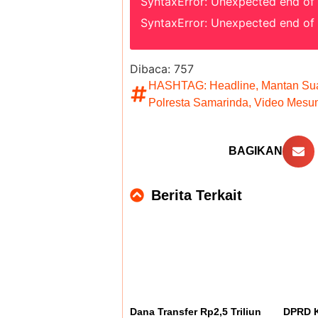
SyntaxError: Unexpected end of
SyntaxError: Unexpected end of
Dibaca:
757
HASHTAG:
Headline
,
Mantan Su
Polresta Samarinda
,
Video Mesu
BAGIKAN
Berita Terkait
Dana Transfer Rp2,5 Triliun
DPRD K