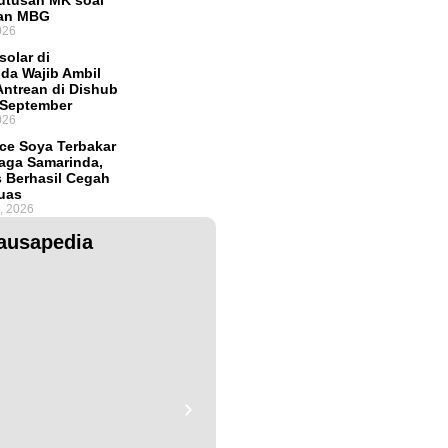
Putusan MK soal
an MBG
026
solar di
da Wajib Ambil
ntrean di Dishub
 September
026
ce Soya Terbakar
aga Samarinda,
 Berhasil Cegah
uas
, 2026
ausapedia