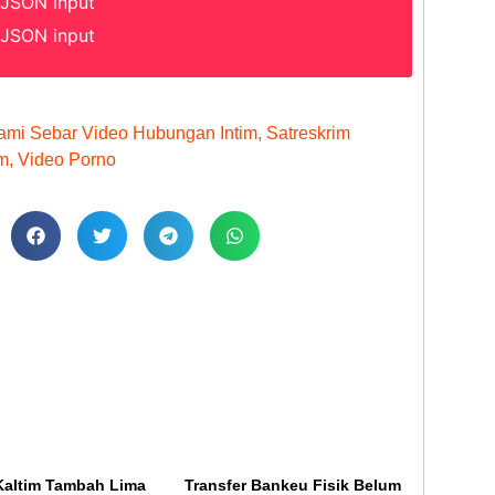
 JSON input
 JSON input
ami Sebar Video Hubungan Intim
,
Satreskrim
m
,
Video Porno
altim Tambah Lima
Transfer Bankeu Fisik Belum