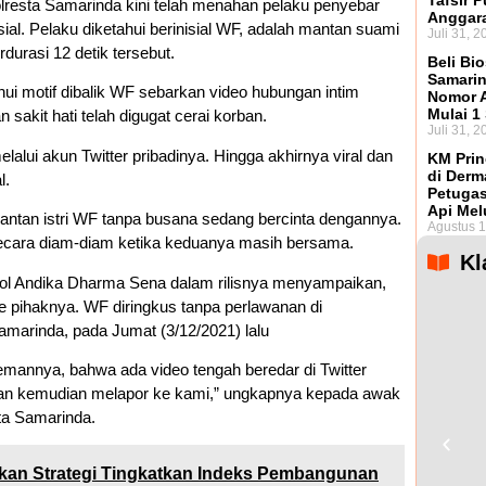
Tafsir 
lresta Samarinda kini telah menahan pelaku penyebar
Anggar
sial. Pelaku diketahui berinisial WF, adalah mantan suami
Juli 31, 2
urasi 12 detik tersebut.
Beli Bio
Samarin
tahui motif dibalik WF sebarkan video hubungan intim
Nomor A
Mulai 1
 sakit hati telah digugat cerai korban.
Juli 31, 2
alui akun Twitter pribadinya. Hingga akhirnya viral dan
KM Prin
di Derm
l.
Petugas
Api Mel
antan istri WF tanpa busana sedang bercinta dengannya.
Agustus 1
secara diam-diam ketika keduanya masih bersama.
Kl
ol Andika Dharma Sena dalam rilisnya menyampaikan,
e pihaknya. WF diringkus tanpa perlawanan di
marinda, pada Jumat (3/12/2021) lalu
emannya, bahwa ada video tengah beredar di Twitter
orban kemudian melapor ke kami,” ungkapnya kepada awak
ta Samarinda.
pkan Strategi Tingkatkan Indeks Pembangunan