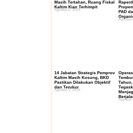
Masih Tertahan, Ruang Fiskal
Raperd
Kaltim Kian Terhimpit
Propem
Agustus 6, 2026
PAD da
Organi
Agustus 
14 Jabatan Strategis Pemprov
Operas
Kaltim Masih Kosong, BKD
Tembus
Pastikan Dilakukan Objektif
Tahun,
dan Terukur
Tegask
Agustus 5, 2026
Menjag
Berjala
Agustus 