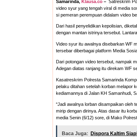
Samarinda,
Klausa.co
–
Satreskrim Po
video syur yang tengah viral di media so
si pemeran perempuan didalam video berd
Dari hasil penyelidikan kepolisian, dike
dengan mantan istrinya tersebut. Lantaran
Video syur itu awalnya disebarkan WF mel
tersebar diberbagai platform Media Sosia
Dari potongan video tersebut, nampak m
Adegan diatas ranjang itu direkam WF 
Kasatreskrim Polresta Samarinda Komp
pelaku ditahan setelah korban melapor k
kediamannya di Jalan KH Samanhudi, Sa
“Jadi awalnya lorban disampaikan oleh t
mirip dengan dirinya. Atas dasar itu k
media Senin (6/12) sore, di Mako Polres
Baca Juga:
Dispora Kaltim Sia