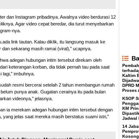
ter dan Instagram pribadinya. Awalnya video berdurasi 12
miliknya. Agar video cepat beredar, dia turut menyebarkan
tagram-nya.
u.ada link tautan. Kalau diklik, itu langsung masuk ke
er dan sekarang masih ramai (viral),” ucapnya.
Ba
hwa adegan hubungan intim tersebut direkam oleh
Pembah
ari keterangan korban, dia tidak pernah tau pada saat
terhada
i lagi,” imbuhnya.
Kaltim 
Dijadwa
udah resmi bercerai setelah 2 tahun membangun rumah
DPRD M
Proses 
a belum punya anak. Gugatan cerainya itu pada bulan
KSOP S
rkan videonya,” jelasnya.
Penggan
KM Prin
pan ia merekam adegan hubungan intim tersebut dengan
Dipasti
, yang jelas saat mereka masih berstatus suami istri,”
Jadwal 
14 Jaba
Pemprov
Kosong