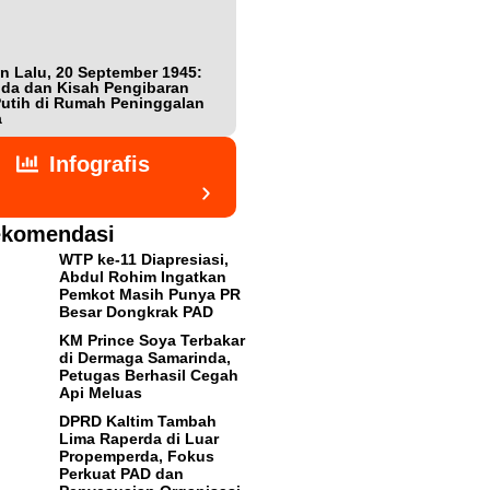
n Lalu, 20 September 1945:
Bukan Teman, Tak Sepenuhnya
da dan Kisah Pengibaran
Lawan: Jejak Intel Jepang Shigeta
utih di Rumah Peninggalan
Nishijima dalam Detik-detik
a
Kemerdekaan Indonesia
Infografis
komendasi
WTP ke-11 Diapresiasi,
Abdul Rohim Ingatkan
Pemkot Masih Punya PR
Besar Dongkrak PAD
KM Prince Soya Terbakar
di Dermaga Samarinda,
Petugas Berhasil Cegah
Api Meluas
DPRD Kaltim Tambah
Lima Raperda di Luar
Propemperda, Fokus
Perkuat PAD dan