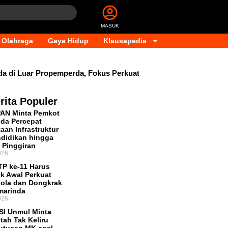
MASUK
Olahraga
Gaya Hidup
Klausapedia
 Luar Propemperda, Fokus Perkuat PAD dan Penyesuaian Organ
rita Populer
PAN Minta Pemkot
da Percepat
aan Infrastruktur
didikan hingga
 Pinggiran
026
P ke-11 Harus
ik Awal Perkuat
lola dan Dongkrak
marinda
026
SI Unmul Minta
tah Tak Keliru