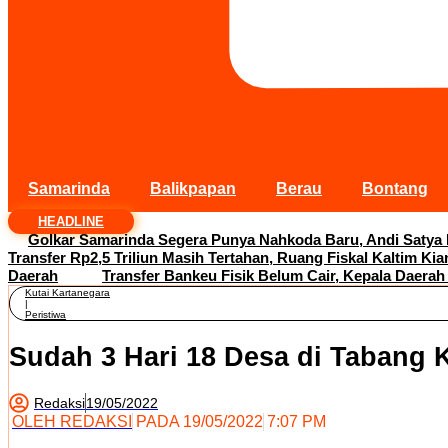
Samarinda
Balikpapan
Berau
Bontang
HEADLINE
Golkar Samarinda Segera Punya Nahkoda Baru, Andi Satya
Transfer Rp2,5 Triliun Masih Tertahan, Ruang Fiskal Kaltim Kia
Daerah
Transfer Bankeu Fisik Belum Cair, Kepala Daerah
Kutai Kartanegara
|
Peristiwa
Sudah 3 Hari 18 Desa di Tabang 
Redaksi
19/05/2022
OLEH
REDAKSI
PADA
19/05/2022
7:07 PM