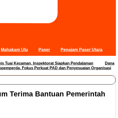
Mahakam Ulu
Paser
Penajam Paser Utara
s Tuai Kecaman, Inspektorat Siapkan Pendalaman
Dana
opemperda, Fokus Perkuat PAD dan Penyesuaian Organisasi
lum Terima Bantuan Pemerintah