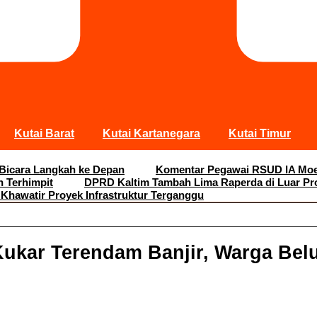
Kutai Barat
Kutai Kartanegara
Kutai Timur
 Bicara Langkah ke Depan
Komentar Pegawai RSUD IA Moei
n Terhimpit
DPRD Kaltim Tambah Lima Raperda di Luar Pr
 Khawatir Proyek Infrastruktur Terganggu
Kukar Terendam Banjir, Warga Be