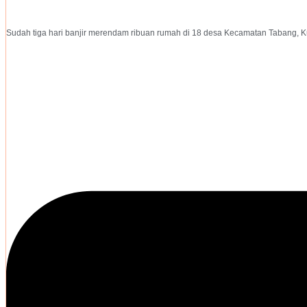
Sudah tiga hari banjir merendam ribuan rumah di 18 desa Kecamatan Tabang, Kut