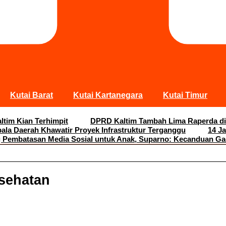
Kutai Barat
Kutai Kartanegara
Kutai Timur
ltim Kian Terhimpit
DPRD Kaltim Tambah Lima Raperda di
pala Daerah Khawatir Proyek Infrastruktur Terganggu
14 J
Pembatasan Media Sosial untuk Anak, Suparno: Kecanduan G
sehatan