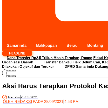
Samarinda
Balikpapan
Berau
Bontang
HEADLINE
Dana Transfer Rp2,5 Triliun Masih Tertahan, Ruang Fiskal Ka
Organisasi Daerah
Transfer Bankeu Fisik Belum Cair, Ke
Dilakukan Objektif dan Terukur
DPRD Samarinda Dukung 
Nasional
|
Peristiwa
Aksi Harus Terapkan Protokol Ke
Redaksi
28/09/2021
OLEH
REDAKSI
PADA
28/09/2021
4:53 PM