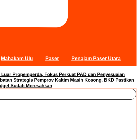
Mahakam Ulu
Paser
Penajam Paser Utara
 Luar Propemperda, Fokus Perkuat PAD dan Penyesuaian
abatan Strategis Pemprov Kaltim Masih Kosong, BKD Pastikan
adget Sudah Meresahkan